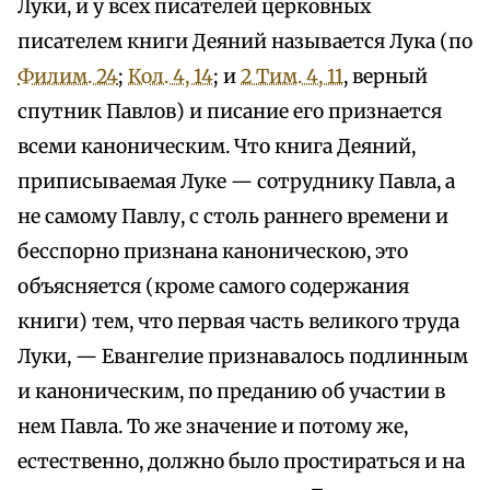
Луки, и у всех писателей церковных
писателем книги Деяний называется Лука (по
Филим. 24
;
Кол. 4, 14
; и
2 Тим. 4, 11
, верный
спутник Павлов) и писание его признается
всеми каноническим. Что книга Деяний,
приписываемая Луке — сотруднику Павла, а
не самому Павлу, с столь раннего времени и
бесспорно признана каноническою, это
объясняется (кроме самого содержания
книги) тем, что первая часть великого труда
Луки, — Евангелие признавалось подлинным
и каноническим, по преданию об участии в
нем Павла. То же значение и потому же,
естественно, должно было простираться и на