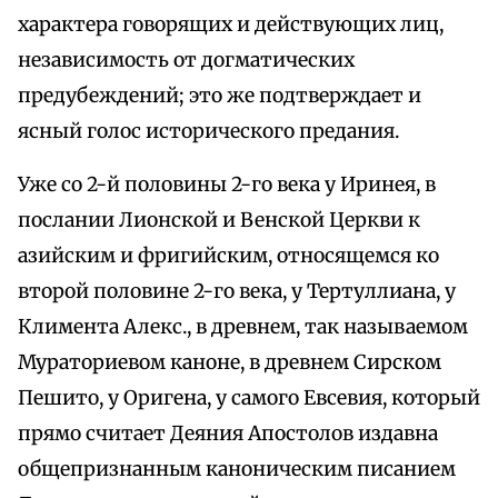
характера говорящих и действующих лиц,
независимость от догматических
предубеждений; это же подтверждает и
ясный голос исторического предания.
Уже со 2-й половины 2-го века у Иринея, в
послании Лионской и Венской Церкви к
азийским и фригийским, относящемся ко
второй половине 2-го века, у Тертуллиана, у
Климента Алекс., в древнем, так называемом
Мураториевом каноне, в древнем Сирском
Пешито, у Оригена, у самого Евсевия, который
прямо считает Деяния Апостолов издавна
общепризнанным каноническим писанием