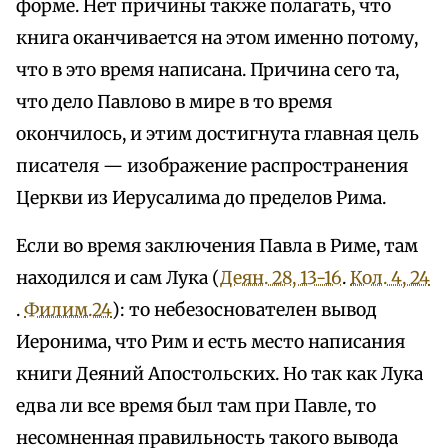
форме. Нет причины также полагать, что
книга оканчивается на этом именно потому,
что в это время написана. Причина сего та,
что дело Павлово в мире в то время
окончилось, и этим достигнута главная цель
писателя — изображение распространения
Церкви из Иерусалима до пределов Рима.
Если во время заключения Павла в Риме, там
находился и сам Лука (
Деян. 28, 13-16
.
Кол. 4, 24
.
Филим.24
): то небезоснователен вывод
Иеронима, что Рим и есть место написания
книги Деяний Апостольских. Но так как Лука
едва ли все время был там при Павле, то
несомненная правильность такого вывода