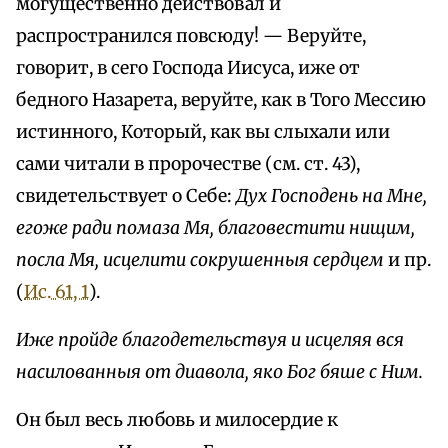
могущественно действовал и
распространился повсюду! — Веруйте,
говорит, в сего Господа Иисуса, иже от
бедного Назарета, веруйте, как в Того Мессию
истинного, Который, как вы слыхали или
сами читали в пророчестве (см. ст. 43),
свидетельствует о Себе:
Дух Господень на Мне,
егоже ради помаза Мя, благовестити нищим,
посла Мя, исцелити сокрушенныя сердцем
и пр.
(
Ис. 61, 1
).
Иже пройде благодетельствуя и исцеляя вся
насилованныя от диавола, яко Бог бяше с Ним.
Он был весь любовь и милосердие к