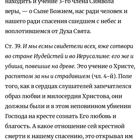
находить и учение 3-го члена Символа
веры, — о Сыне Божием, нас ради человек и
нашего ради спасения сшедшем с небес и
воплотившемся от Духа Свята.
Ст. 39.
И мы есмы свидетели всех, яже сотвори
во стране Иудейстей и во Иерусалиме: его же и
убиша, повешше на древе.
Это учение о Христе,
распятом за ны и страдавшем
(чл. 4-й). Поле
того, как в сердцах слушателей запечатлелся
образ любви и милосердия Христова, они
должны были и в этом неповинном убиении
Господа на кресте сознать Его любовь и
благость. А какое отношение сей крестной
смерти к нашему спасению, это открывал им