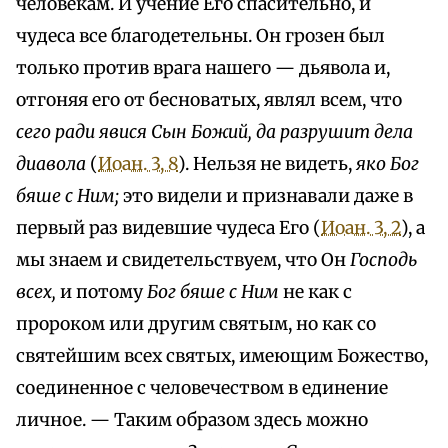
человекам. И учение Его спасительно, и
чудеса все благодетельны. Он грозен был
только против врага нашего — дьявола и,
отгоняя его от бесноватых, являл всем, что
сего ради явися Сын Божий, да разрушит дела
диавола
(
Иоан. 3, 8
). Нельзя не видеть,
яко Бог
бяше с Ним;
это видели и признавали даже в
первый раз видевшие чудеса Его (
Иоан. 3, 2
), а
мы знаем и свидетельствуем, что Он
Господь
всех,
и потому
Бог бяше с Ним
не как с
пророком или другим святым, но как со
святейшим всех святых, имеющим Божество,
соединенное с человечеством в единение
личное. — Таким образом здесь можно