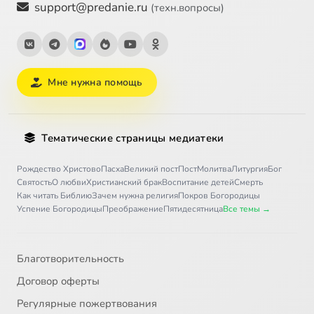
support@predanie.ru
(техн.вопросы)
Мне нужна помощь
Тематические страницы медиатеки
Рождество Христово
Пасха
Великий пост
Пост
Молитва
Литургия
Бог
Святость
О любви
Христианский брак
Воспитание детей
Смерть
Как читать Библию
Зачем нужна религия
Покров Богородицы
Успение Богородицы
Преображение
Пятидесятница
Все темы →
Благотворительность
Договор оферты
Регулярные пожертвования