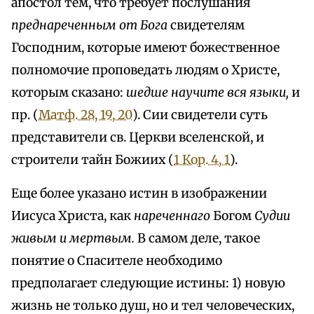
апостол тем, что требует послушания
преднареченным от Бога
свидетелям
Господним, которые имеют божественное
полномочие проповедать людям о Христе,
которым сказано:
шедше научите вся языки,
и
пр. (
Матф. 28, 19, 20
). Сии свидетели суть
представители св. Церкви вселенской, и
строители тайн Божиих (
1 Кор. 4, 1
).
Еще более указано истин в изображении
Иисуса Христа, как
нареченнаго
Богом
Судии
живым и мертвым.
В самом деле, такое
понятие о Спасителе необходимо
предполагает следующие истины: 1) новую
жизнь не только душ, но и тел человеческих,