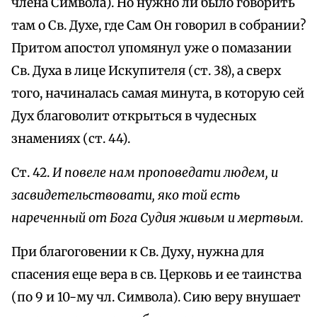
члена Символа). Но нужно ли было говорить
там о Св. Духе, где Сам Он говорил в собрании?
Притом апостол упомянул уже о помазании
Св. Духа в лице Искупителя (ст. 38), а сверх
того, начиналась самая минута, в которую сей
Дух благоволит открыться в чудесных
знамениях (ст. 44).
Ст. 42.
И повеле нам проповедати людем, и
засвидетельствовати, яко той есть
нареченный от Бога Судия живым и мертвым.
При благоговении к Св. Духу, нужна для
спасения еще вера в св. Церковь и ее таинства
(по 9 и 10-му чл. Символа). Сию веру внушает