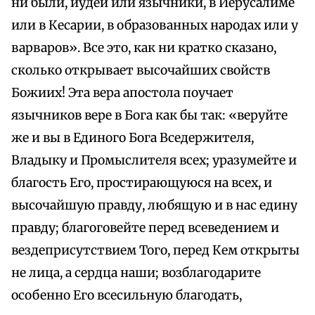
ни были, иудеи или язычники, в Иерусалиме
или в Кесарии, в образованных народах или у
варваров». Все это, как ни кратко сказано,
сколько открывает высочайших свойств
Божиих! Эта вера апостола поучает
язычников вере в Бога как бы так: «веруйте
же и вы в Единого Бога Вседержителя,
Владыку и Промыслителя всех; уразумейте и
благость Его, простирающуюся на всех, и
высочайшую правду, любящую и в нас едину
правду; благоговейте перед всеведением и
вездеприсутствием Того, перед Кем открыты
не лица, а сердца наши; возблагодарите
особенно Его всесильную благодать,