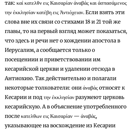
так: καί κατελθν εις Καισαρίαν άναβάς και άσπασάμενος
την έκκλησίαν κατέβη εις Άντιόχειαν. Если взять эти
слова вне их связи со стихами 18 и 21 той же
главы, то на первый взгляд может показаться,
что здесь и речи нет о хождении апостола в
Иерусалим, а сообщается только о
посещениии и приветствовании им
кесарийской церкви и удалении отсюда в
Антиохию. Так действительно и полагали
некоторые толкователи: они άναβάς относят к
Кесарии и под την έκκλησίαν разумеют церковь
кесарийскую. А в объяснение употребленного
после κατελθων εις Καισαρίαν — άναβάς,
указывающее на восхождение из Кесарии