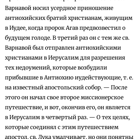
Варнавой носил усердное приношение
антиохийских братий христианам, живущим
в Иудее, когда пророк Агав предвозвестил о
будущем голоде. В третий раз он с тем же св.
Варнавой был отправлен антиохийскими
христианами в Иерусалим для разрешения
тех недоумений, которые возбудили
прибывшие в Антиохию иудействующие, т. е.
на известный апостольский собор. — После
этого он начал свое второе миссионерское
путешествие, и вот, окончив его, он является
в Иерусалим в четвертый раз. — О тех целях,
которые соединял с этим путешествием
апостол, св. Лука умалчивает, но они понятны