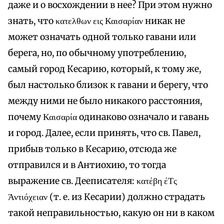
даже и о восхождении в нее? При этом нужно
знать, что κατελθων εις Καισαρίαν никак не
может означать одной только гавани или
берега, но, по обычному употреблению,
самый город Кесарию, который, к тому же,
был настолько близок к гавани и берегу, что
между ними не было никакого расстояния,
почему Καισαρία одинаково означало и гавань
и город. Далее, если принять, что св. Павел,
прибыв только в Кесарию, отсюда же
отправился и в Антиохию, то тогда
выражение св. Дееписателя: κατέβη έΤς
Άντιόχειαν (т. е. из Кесарии) должно страдать
такой неправильностью, какую он ни в каком