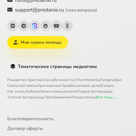
fond@predanie.ru
support@predanie.ru
(техн.вопросы)
Мне нужна помощь
Тематические страницы медиатеки
Рождество Христово
Пасха
Великий пост
Пост
Молитва
Литургия
Бог
Святость
О любви
Христианский брак
Воспитание детей
Смерть
Как читать Библию
Зачем нужна религия
Покров Богородицы
Успение Богородицы
Преображение
Пятидесятница
Все темы →
Благотворительность
Договор оферты