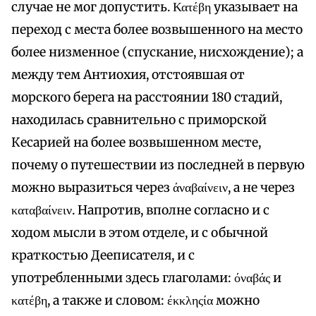
случае не мог допустить. Κατέβη указывает на
переход с места более возвышенного на место
более низменное (спускание, нисхождение); а
между тем Антиохия, отстоявшая от
морского берега на расстоянии 180 стадий,
находилась сравнительно с приморской
Кесарией на более возвышенном месте,
почему о путешествии из последней в первую
можно выразиться через άναβαίνειν, а не через
καταβαίνειν. Напротив, вполне согласно и с
ходом мысли в этом отделе, и с обычной
краткостью Дееписателя, и с
употребленными здесь глаголами: όναβάς и
κατέβη, а также и словом: έκκληςία можно