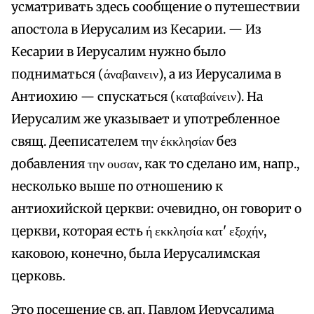
усматривать здесь сообщение о путешествии
апостола в Иерусалим из Кесарии. — Из
Кесарии в Иерусалим нужно было
подниматься (άναβαινειν), а из Иерусалима в
Антиохию — спускаться (καταβαίνειν). На
Иерусалим же указывает и употребленное
свящ. Дееписателем την έκκλησίαν без
добавления την ουσαν, как то сделано им, напр.,
несколько выше по отношению к
антиохийской церкви: очевидно, он говорит о
церкви, которая есть ή εκκλησία κατ' εξοχήν,
каковою, конечно, была Иерусалимская
церковь.
Это посещение св. ап. Павлом Иерусалима