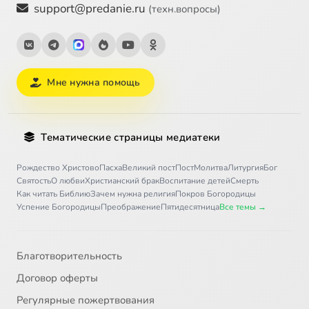
support@predanie.ru
(техн.вопросы)
Мне нужна помощь
Тематические страницы медиатеки
Рождество Христово
Пасха
Великий пост
Пост
Молитва
Литургия
Бог
Святость
О любви
Христианский брак
Воспитание детей
Смерть
Как читать Библию
Зачем нужна религия
Покров Богородицы
Успение Богородицы
Преображение
Пятидесятница
Все темы →
Благотворительность
Договор оферты
Регулярные пожертвования