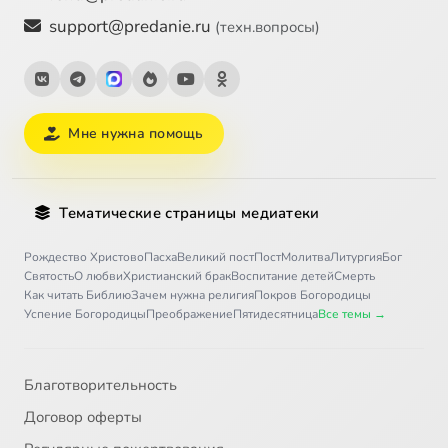
support@predanie.ru
(техн.вопросы)
Мне нужна помощь
Тематические страницы медиатеки
Рождество Христово
Пасха
Великий пост
Пост
Молитва
Литургия
Бог
Святость
О любви
Христианский брак
Воспитание детей
Смерть
Как читать Библию
Зачем нужна религия
Покров Богородицы
Успение Богородицы
Преображение
Пятидесятница
Все темы →
Благотворительность
Договор оферты