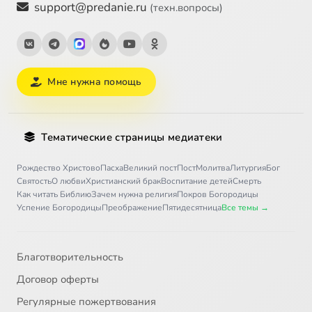
support@predanie.ru
(техн.вопросы)
Мне нужна помощь
Тематические страницы медиатеки
Рождество Христово
Пасха
Великий пост
Пост
Молитва
Литургия
Бог
Святость
О любви
Христианский брак
Воспитание детей
Смерть
Как читать Библию
Зачем нужна религия
Покров Богородицы
Успение Богородицы
Преображение
Пятидесятница
Все темы →
Благотворительность
Договор оферты
Регулярные пожертвования