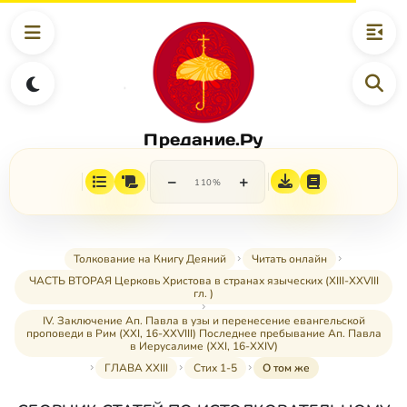
Предание.Ру
−
+
110%
Толкование на Книгу Деяний
Читать онлайн
ЧАСТЬ ВТОРАЯ Церковь Христова в странах языческих (XIII-XXVIII
гл. )
IV. Заключение Ап. Павла в узы и перенесение евангельской
проповеди в Рим (XXI, 16-XXVIII) Последнее пребывание Ап. Павла
в Иерусалиме (XXI, 16-XXIV)
ГЛАВА XXIII
Стих 1-5
О том же