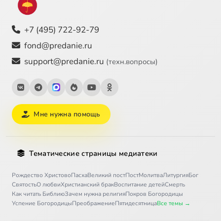
+7 (495) 722-92-79
fond@predanie.ru
support@predanie.ru
(техн.вопросы)
Мне нужна помощь
Тематические страницы медиатеки
Рождество Христово
Пасха
Великий пост
Пост
Молитва
Литургия
Бог
Святость
О любви
Христианский брак
Воспитание детей
Смерть
Как читать Библию
Зачем нужна религия
Покров Богородицы
Успение Богородицы
Преображение
Пятидесятница
Все темы →