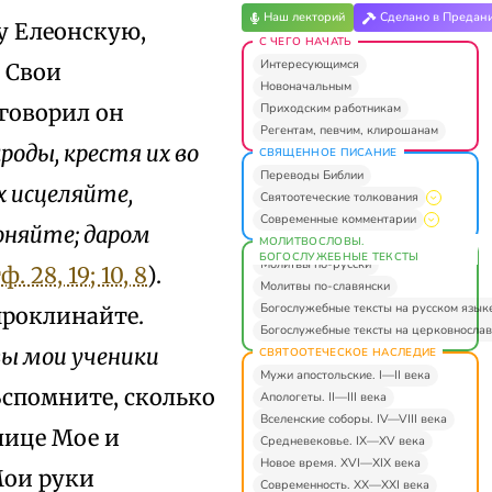
Наш лекторий
Сделано в Предан
у Елеонскую,
С ЧЕГО НАЧАТЬ
Интересующимся
 Свои
Новоначальным
говорил он
Приходским работникам
Регентам, певчим, клирошанам
роды, крестя их во
СВЯЩЕННОЕ ПИСАНИЕ
Переводы Библии
 исцеляйте,
Святоотеческие толкования
Современные комментарии
оняйте; даром
МОЛИТВОСЛОВЫ.
БОГОСЛУЖЕБНЫЕ ТЕКСТЫ
Молитвы по-русски
. 28, 19; 10, 8
).
Молитвы по-славянски
Богослужебные тексты на русском язык
проклинайте.
Богослужебные тексты на церковнослав
вы мои ученики
СВЯТООТЕЧЕСКОЕ НАСЛЕДИЕ
Мужи апостольские. I—II века
 Вспомните, сколько
Апологеты. II—III века
Вселенские соборы. IV—VIII века
лице Мое и
Средневековье. IX—XV века
Новое время. XVI—XIX века
Мои руки
Современность. XX—XXI века