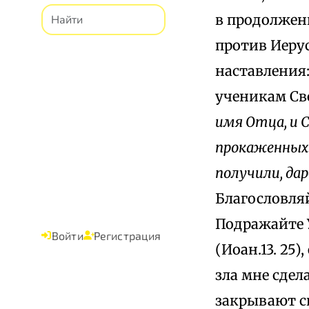
в продолжени
против Иерус
наставления
ученикам Св
имя Отца, и С
прокаженных 
получили, да
Благословляй
Подражайте 
Войти
Регистрация
(Иоан.13. 25
зла мне сдел
закрывают с