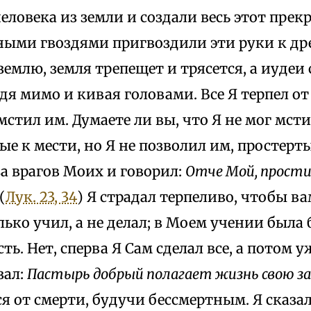
еловека из земли и создали весь этот прек
ными гвоздями пригвоздили эти руки к дре
землю, земля трепещет и трясется, а иудеи
я мимо и кивая головами. Все Я терпел от 
 мстил им. Думаете ли вы, что Я не мог мст
ые к мести, но Я не позволил им, простерты
а врагов Моих и говорил:
Отче Мой, прости 
(
Лук. 23, 34
) Я страдал терпеливо, чтобы в
лько учил, а не делал; в Моем учении была
ть. Нет, сперва Я Сам сделал все, а потом 
зал:
Пастырь добрый полагает жизнь свою за
ся от смерти, будучи бессмертным. Я сказа