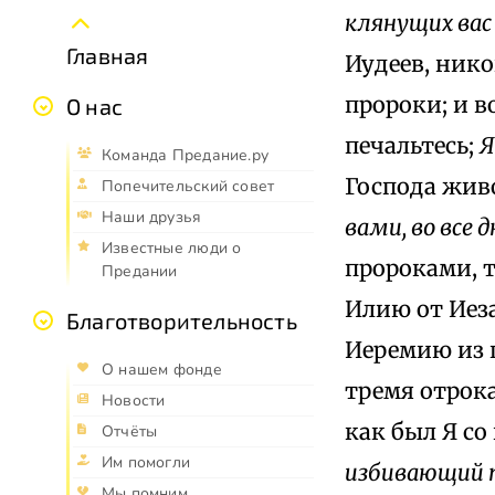
клянущих ва
Главная
Иудеев, нико
пророки; и в
О нас
печальтесь;
Я
Команда Предание.ру
Господа жив
Попечительский совет
Наши друзья
вами, во все 
Известные люди о
пророками, т
Предании
Илию от Иеза
Благотворительность
Иеремию из г
О нашем фонде
тремя отрока
Новости
как был Я со
Отчёты
Им помогли
избивающий п
Мы помним