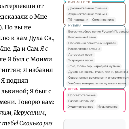
ФИЛЬМЫ И ТВ
о вытерпевши от
Документальные фильмы
Художественные фильмы
едсказали о Мне
ТВ-передачи
Семейное кино
МУЗЫКА
). Но вы не
Богослужебное пение Русской Правосл
шлю к вам Духа Св.,
Колокольный звон
Песнопения поместных церквей
не. Да и Сам
Я с
Классическая музыка
Авторская песня
вле Я был с Моими
Эстрадная песня
Этно, фольклор, народная музыка
Египтян; Я избавил
Духовные канты, стихи, песни, романсы
Современная вокальная и инструментал
 Я поднял
Учебные материалы по музыке и пению
ДЕТЯМ
 львиной; Я был с
Просветительское
мени. Говорю вам:
Развлекательное
Художественное
Музыкальное
лим, Иерусалим,
тебе! Сколько раз