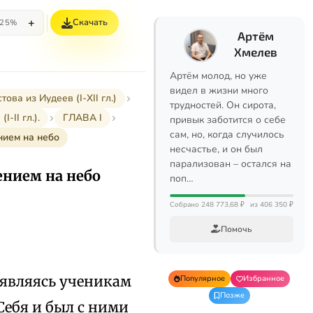
+
Скачать
25%
Артём
Хмелев
Артём молод, но уже
видел в жизни много
а из Иудеев (I-XII гл.)
трудностей. Он сирота,
-II гл.).
ГЛАВА I
привык заботится о себе
сам, но, когда случилось
нием на небо
несчастье, и он был
парализован – остался на
ением на небо
поп…
Собрано 248 773,68 ₽
из 406 350 ₽
Помочь
 являясь ученикам
Популярное
Избранное
Позже
Себя и был с ними