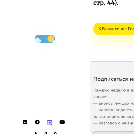
стр. 44).
Вознесение Го
Подписаться н
Каждую неделю в в
ящике:
— анонсы лучших м
— новости подопеч
Благотворительного
— разговор о жизни