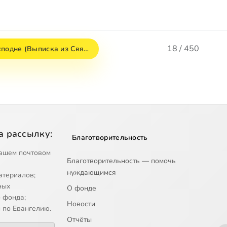
18 / 450
сподне (Выписка из Свя…
а рассылку:
Благотворительность
ашем почтовом
Благотворительность — помочь
нуждающимся
атериалов;
ных
О фонде
 фонда;
Новости
 по Евангелию.
Отчёты