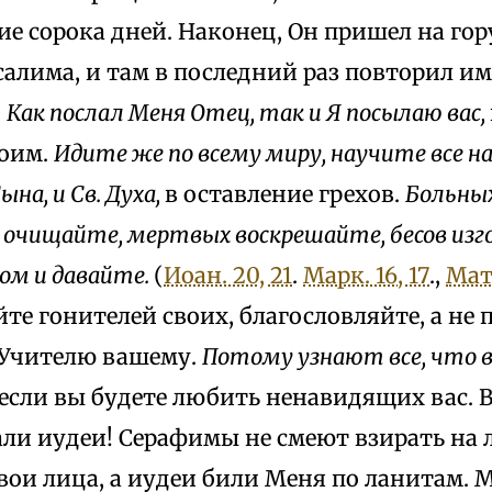
е сорока дней. Наконец, Он пришел на гор
алима, и там в последний раз повторил им
:
Как послал Меня Отец, так и Я посылаю вас,
оим.
Идите же по всему миру, научите все на
ына, и Св. Духа,
в оставление грехов.
Больных
очищайте, мертвых воскрешайте, бесов изг
ром и давайте.
(
Иоан. 20, 21
.
Марк. 16, 17
.,
Матф
те гонителей своих, благословляйте, а не 
Учителю вашему.
Потому узнают все, что 
), если вы будете любить ненавидящих вас.
али иудеи! Серафимы не смеют взирать на 
вои лица, а иудеи били Меня по ланитам. 