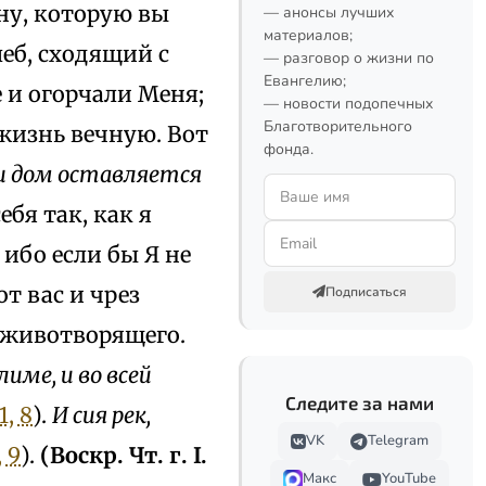
ну, которую вы
— анонсы лучших
материалов;
еб, сходящий с
— разговор о жизни по
Евангелию;
е и огорчали Меня;
— новости подопечных
Благотворительного
жизнь вечную. Вот
фонда.
аш дом оставляется
бя так, как я
,
ибо если бы Я не
т вас и чрез
Подписаться
и животворящего.
име, и во всей
Следите за нами
1, 8
).
И сия рек,
VK
Telegram
, 9
).
(Воскр. Чт. г. I.
Макс
YouTube