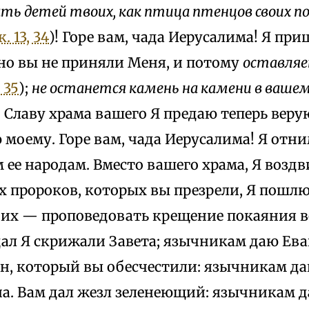
ать детей твоих, как птица птенцов своих по
. 13, 34
)! Горе вам, чада Иерусалима! Я пр
 но вы не приняли Меня, и потому
оставляе
 35
);
не останется камень на камени в ваше
. Славу храма вашего Я предаю теперь вер
моему. Горе вам, чада Иерусалима! Я отним
 ее народам. Вместо вашего храма, Я воздв
 пророков, которых вы презрели, Я пошлю
их — проповедовать крещение покаяния в
дал Я скрижали Завета; язычникам даю Ева
он, который вы обесчестили: язычникам д
а. Вам дал жезл зеленеющий: язычникам да