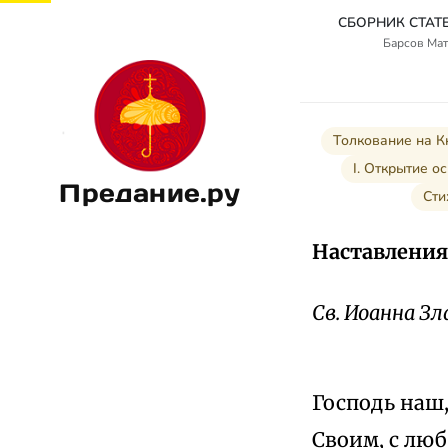
Барсов Мат
Толкование на К
I. Открытие о
Предание.ру
Сти
Наставления
Св. Иоанна З
Господь наш
Своим, с люб