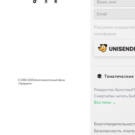
Рассылки осуществ
платформе
Тематические
© 2005-2026 Благотворительный фонд
«Предание»
Рождество Христово
П
Смерть
Как читать Б
Все темы →
Благотворительнос
Безопасность плат