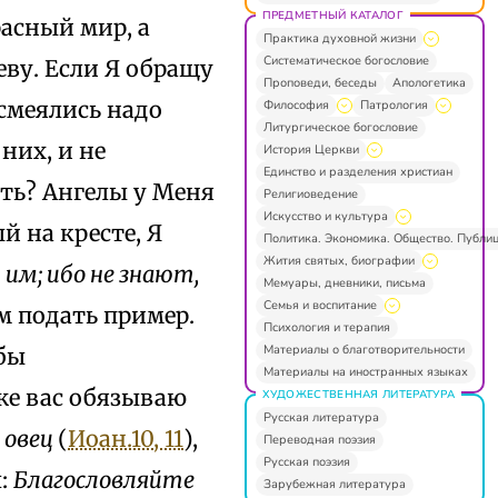
ПРЕДМЕТНЫЙ КАТАЛОГ
расный мир, а
Практика духовной жизни
Систематическое богословие
ву. Если Я обращу
Проповеди, беседы
Апологетика
 смеялись надо
Философия
Патрология
Литургическое богословие
них, и не
История Церкви
Единство и разделения христиан
ить? Ангелы у Меня
Религиоведение
Искусство и культура
й на кресте, Я
Политика. Экономика. Общество. Публи
Жития святых, биографии
им; ибо не знают,
Мемуары, дневники, письма
Семья и воспитание
ам подать пример.
Психология и терапия
Материалы о благотворительности
 бы
Материалы на иностранных языках
уже вас обязываю
ХУДОЖЕСТВЕННАЯ ЛИТЕРАТУРА
Русская литература
 овец
(
Иоан.10, 11
),
Переводная поэзия
Русская поэзия
л:
Благословляйте
Зарубежная литература