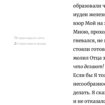
образовали ч
иудеи желез
взор Мой на 
Мною, проход
Старая версия сайта
гневался, не
Старая версия фонда
стояли готов
молил Отца з
что делают!
Если бы Я то
несообразнос
делать. Я ска
и не отказал