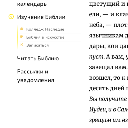
цветущий и 
календарь
ели, — и кла
Изучение Библии
неба, — плот
Колледж Наследие
язычникам д
Библия в искусстве
дары, кои д
Записаться
пуст.
А вам,
Читать Библию
завещал вам.
Рассылки и
возшел, то к
уведомления
десять дней 
Вы получите 
Иудеи, и в Са
зрящим им вз