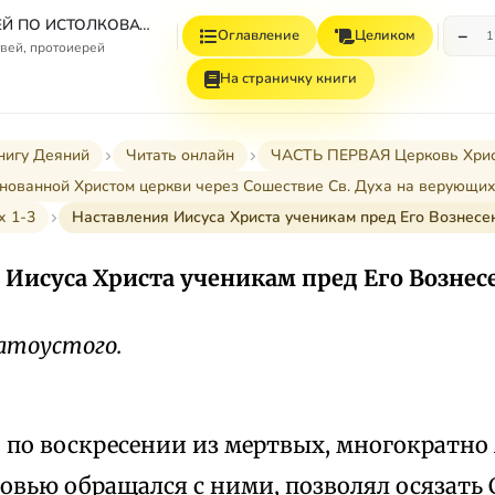
СБОРНИК СТАТЕЙ ПО ИСТОЛКОВАТЕЛЬНОМУ И НАЗИДАТЕЛЬНОМУ ЧТЕНИЮ ДЕЯНИЙ СВЯТЫХ АПОСТОЛОВ
−
Оглавление
Целиком
1
вей, протоиерей
На страничку книги
нигу Деяний
Читать онлайн
ЧАСТЬ ПЕРВАЯ Церковь Христов
снованной Христом церкви через Сошествие Св. Духа на верующих (I
х 1-3
Наставления Иисуса Христа ученикам пред Его Вознесе
 Иисуса Христа ученикам пред Его Вознес
латоустого.
, по воскресении из мертвых, многократно
овью обращался с ними, позволял осязать 