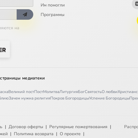
Им помогли
Программы
ляются на
 страницы медиатеки
асха
Великий пост
Пост
Молитва
Литургия
Бог
Святость
О любви
Христианс
иблию
Зачем нужна религия
Покров Богородицы
Успение Богородицы
Пре
ть
|
Договор оферты
|
Регулярные пожертвования
|
Распр
ежей
|
Политика возврата
|
О проекте
|