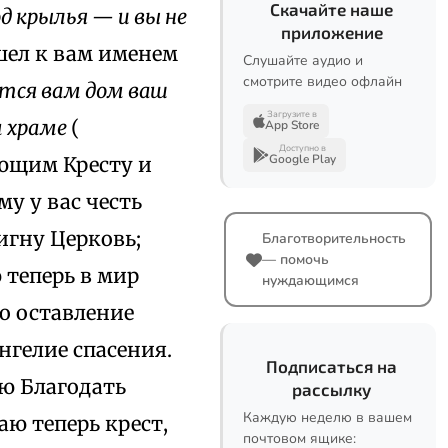
Скачайте наше
д крылья — и вы не
приложение
ишел к вам именем
Слушайте аудио и
смотрите видео офлайн
тся вам дом ваш
Загрузите в
м храме
(
App Store
Доступно в
Google Play
ующим Кресту и
у у вас честь
игну Церковь;
Благотворительность
— помочь
 теперь в мир
нуждающимся
о оставление
нгелие спасения.
Подписаться на
аю Благодать
рассылку
Каждую неделю в вашем
ю теперь крест,
почтовом ящике: