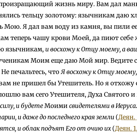
произращающий жизнь миру. Вам дал ман
нялись тельцу золотому: язычникам даю хл
ь Мою. Я дал вам воду из камня, вы пили е
ам теперь чашу крови Моей, да пиют себе 
аю язычникам,
и восхожу к Отцу моему, а в
 ученикам Моим еще даю Мой мир. Ведите се
 Не печальтесь, что
Я восхожу к Отцу моему
 вам не пришел бы Утешитель. Но я отхожу о
пошлю вам сего Утешителя, Духа Святого 
силу, и будете
Моими
свидетелями в Иерусал
марии, и даже до последнего края земли
(
Деян. 
ятся, и облак подъят Его от очию их
(
Деян. 1