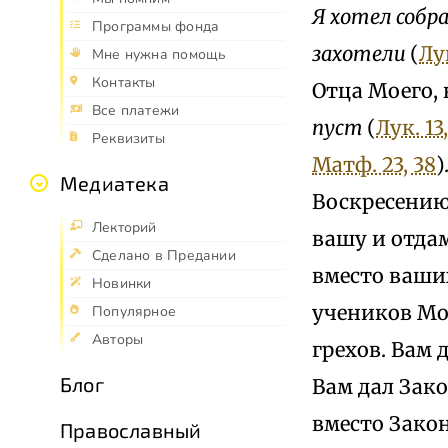
Я хотел собр
Программы фонда
захотели
(
Лук
Мне нужна помощь
Контакты
Отца Моего,
Все платежи
пуст
(
Лук. 13,
Реквизиты
Матф. 23, 38
)
Медиатека
Воскресению 
Лекторий
вашу и отдам
Сделано в Предании
вместо ваших
Новинки
учеников Мо
Популярное
Авторы
грехов. Вам 
Блог
Вам дал Зак
вместо Закон
Православный