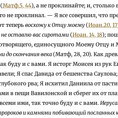
с
(
Матф.5, 44
), а не проклинайте; и, стольк
го не проклинал. — Я все совершил, что пр
от теперь
восхожу к Отцу моему
(
Иоан.20, 17
 не оставлю вас сиротами
(
Иоан. 14, 18
); по
отворящего, единосущного Моему Отцу и М
дни до скончания века
(Матф, 28, 20). Как дре
ак буду и с вами. Я исторг Моисея из рук 
вели; Я спас Давида от бешенства Саулова;
лубокого рва; Я исхитил Даниила от пасти
ми в пещи Вавилонской и сберег их от пла
 всеми ими, так точно буду и с вами.
Иеруса
ророков и камнями побивающий посланных к 