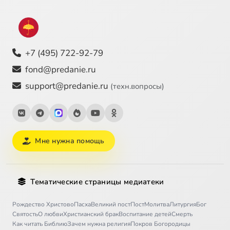
+7 (495) 722-92-79
fond@predanie.ru
support@predanie.ru
(техн.вопросы)
Мне нужна помощь
Тематические страницы медиатеки
Рождество Христово
Пасха
Великий пост
Пост
Молитва
Литургия
Бог
Святость
О любви
Христианский брак
Воспитание детей
Смерть
Как читать Библию
Зачем нужна религия
Покров Богородицы