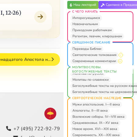
Наш лекторий
Сделано в Предан
С ЧЕГО НАЧАТЬ
, 12-26)
Интересующимся
Новоначальным
Приходским работникам
Регентам, певчим, клирошанам
СВЯЩЕННОЕ ПИСАНИЕ
Переводы Библии
Святоотеческие толкования
енадцатого Апостола н…
Современные комментарии
МОЛИТВОСЛОВЫ.
БОГОСЛУЖЕБНЫЕ ТЕКСТЫ
Молитвы по-русски
Молитвы по-славянски
Богослужебные тексты на русском язык
Богослужебные тексты на церковнослав
СВЯТООТЕЧЕСКОЕ НАСЛЕДИЕ
Мужи апостольские. I—II века
Апологеты. II—III века
Вселенские соборы. IV—VIII века
Средневековье. IX—XV века
+7 (495) 722-92-79
Новое время. XVI—XIX века
Современность. XX—XXI века