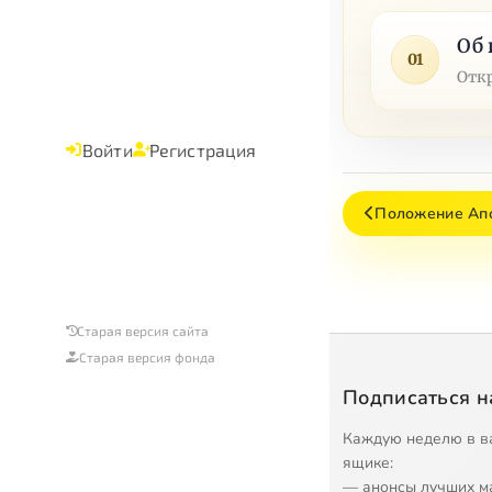
Об 
01
Отк
Войти
Регистрация
Положение Апо
Старая версия сайта
Старая версия фонда
Подписаться н
Каждую неделю в в
ящике:
— анонсы лучших м