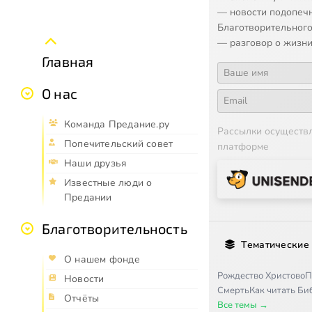
— новости подопеч
Благотворительного
— разговор о жизни
Главная
О нас
Команда Предание.ру
Рассылки осуществ
Попечительский совет
платформе
Наши друзья
Известные люди о
Предании
Благотворительность
Тематические
О нашем фонде
Рождество Христово
П
Новости
Смерть
Как читать Б
Отчёты
Все темы →