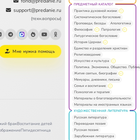
fond@predanie.ru
ПРЕДМЕТНЫЙ КАТАЛОГ
support@predanie.ru
Практика духовной жизни
Систематическое богословие
(техн.вопросы)
Проповеди, беседы
Апологетика
Философия
Патрология
Литургическое богословие
История Церкви
Единство и разделения христиан
Мне нужна помощь
Религиоведение
Искусство и культура
Политика. Экономика. Общество. Публи
Жития святых, биографии
Мемуары, дневники, письма
Семья и воспитание
Психология и терапия
Материалы о благотворительности
Материалы на иностранных языках
ХУДОЖЕСТВЕННАЯ ЛИТЕРАТУРА
Русская литература
кий брак
Воспитание детей
Переводная поэзия
Русская поэзия
ображение
Пятидесятница
Зарубежная литература