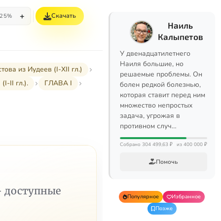
+
Скачать
25%
Наиль
Калыпетов
У двенадцатилетнего
Наиля большие, но
а из Иудеев (I-XII гл.)
решаемые проблемы. Он
-II гл.).
ГЛАВА I
болен редкой болезнью,
которая ставит перед ним
множество непростых
задача, угрожая в
противном случ…
Собрано 304 499,63 ₽
из 400 000 ₽
Помочь
— доступные
Популярное
Избранное
Позже