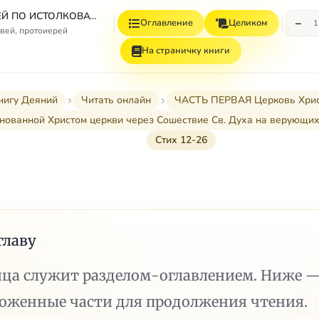
СБОРНИК СТАТЕЙ ПО ИСТОЛКОВАТЕЛЬНОМУ И НАЗИДАТЕЛЬНОМУ ЧТЕНИЮ ДЕЯНИЙ СВЯТЫХ АПОСТОЛОВ
−
Оглавление
Целиком
1
вей, протоиерей
На страничку книги
нигу Деяний
Читать онлайн
ЧАСТЬ ПЕРВАЯ Церковь Христов
снованной Христом церкви через Сошествие Св. Духа на верующих (I
Стих 12-26
главу
ица служит разделом-оглавлением. Ниже 
ложенные части для продолжения чтения.