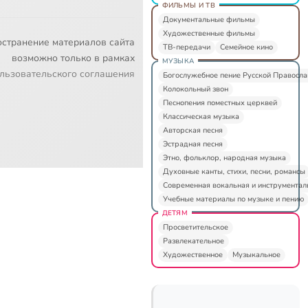
ФИЛЬМЫ И ТВ
Документальные фильмы
Художественные фильмы
остранение материалов сайта
ТВ-передачи
Семейное кино
возможно только в рамках
МУЗЫКА
льзовательского соглашения
Богослужебное пение Русской Правосл
Колокольный звон
Песнопения поместных церквей
Классическая музыка
Авторская песня
Эстрадная песня
Этно, фольклор, народная музыка
Духовные канты, стихи, песни, романсы
Современная вокальная и инструментал
Учебные материалы по музыке и пению
ДЕТЯМ
Просветительское
Развлекательное
Художественное
Музыкальное