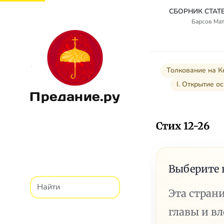
Барсов Мат
Толкование на К
I. Открытие о
Предание.ру
Стих 12-26
Выберите 
Эта стран
главы и в