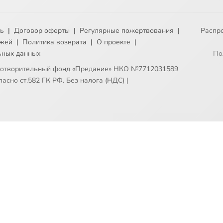
ть
|
Договор оферты
|
Регулярные пожертвования
|
Распр
ежей
|
Политика возврата
|
О проекте
|
ьных данных
По
готворительный фонд «Предание» НКО №7712031589
асно ст.582 ГК РФ. Без налога (НДС)
|