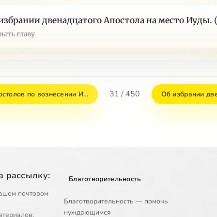
избрании двенадцатого Апостола на место Иуды. (I
рыть главу
31 / 450
столов по вознесении И…
Об избрании дв
а рассылку:
Благотворительность
ашем почтовом
Благотворительность — помочь
нуждающимся
атериалов;