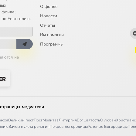
ных
О фонде
 фонда;
Новости
 по Евангелию.
Отчёты
Им помогли
Программы
ляются на
 страницы медиатеки
асха
Великий пост
Пост
Молитва
Литургия
Бог
Святость
О любви
Христианс
иблию
Зачем нужна религия
Покров Богородицы
Успение Богородицы
Пре