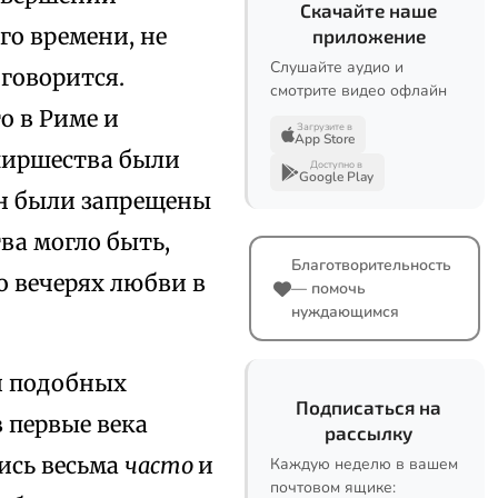
Скачайте наше
го времени, не
приложение
Слушайте аудио и
 говорится.
смотрите видео офлайн
о в Риме и
Загрузите в
App Store
пиршества были
Доступно в
Google Play
ан были запрещены
ва могло быть,
Благотворительность
о вечерях любви в
— помочь
нуждающимся
ии подобных
Подписаться на
в первые века
рассылку
ись весьма
часто
и
Каждую неделю в вашем
почтовом ящике: