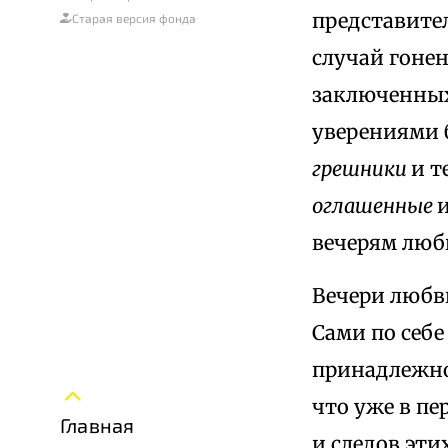
представите
Старая версия фонда
случай гоне
заключенных
уверениями 
грешники
и т
оглашенные
и
вечерям люб
Вечери любви
Сами по себе
принадлежно
что уже в пе
Главная
и следов эти