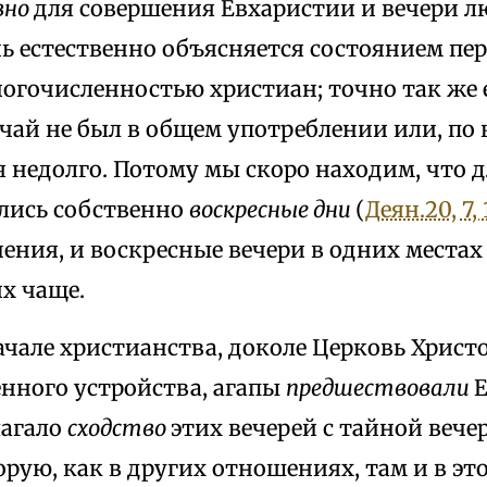
вно
для совершения Евхаристии и вечери лю
нь естественно объясняется состоянием пе
гочисленностью христиан; точно так же е
чай не был в общем употреблении или, по 
я недолго. Потому мы скоро находим, что 
ались собственно
воскресные дни
(
Деян.20, 7, 
ения, и воскресные вечери в одних места
их чаще.
чале христианства, доколе Церковь Христ
енного устройства, агапы
предшествовали
Е
лагало
сходство
этих вечерей с тайной вече
орую, как в других отношениях, там и в это