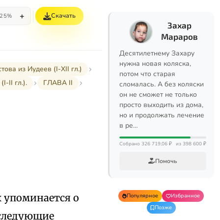
+
Скачать
25%
Захар
Мараров
Десятилетнему Захару
нужна новая коляска,
а из Иудеев (I-XII гл.)
потом что старая
II гл.).
ГЛАВА II
сломалась. А без коляски
он не сможет не только
просто выходить из дома,
но и продолжать лечение
в ре…
Собрано 326 719,06 ₽
из 398 600 ₽
Помочь
х упоминается о
Популярное
Избранное
Позже
 следующие