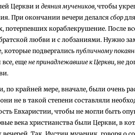
лей Церкви и
деяния мучеников,
чтобы укреп
ния. При окончании вечери делался
сбор
для
, потерпевших кораблекрушение. После вс
братской любви и с лобзаниями. Нужно за
е, которые подвергались
публичному покая
 все, еще
не принадлежавшие к Церкви,
не до
ви.
, по крайней мере, вначале, были очень р
 они не в такой степени составляли необ
сть Евхаристии, чтобы не могли быть опу
рвые века христианства были Церкви, в к
х вечерей. Так, Иустин мученик, говоря о 