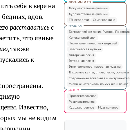
ФИЛЬМЫ И ТВ
ить себя в вере на
Документальные фильмы
Художественные фильмы
 бедных, вдов,
ТВ-передачи
Семейное кино
МУЗЫКА
его
расставались
с
Богослужебное пение Русской Правосл
метить, что явные
Колокольный звон
Песнопения поместных церквей
нию,
также
Классическая музыка
Авторская песня
пускались к
Эстрадная песня
Этно, фольклор, народная музыка
Духовные канты, стихи, песни, романсы
Современная вокальная и инструментал
Учебные материалы по музыке и пению
аспространены.
ДЕТЯМ
ходимую
Просветительское
Развлекательное
щены. Известно,
Художественное
Музыкальное
оторых мы не видим
совершении