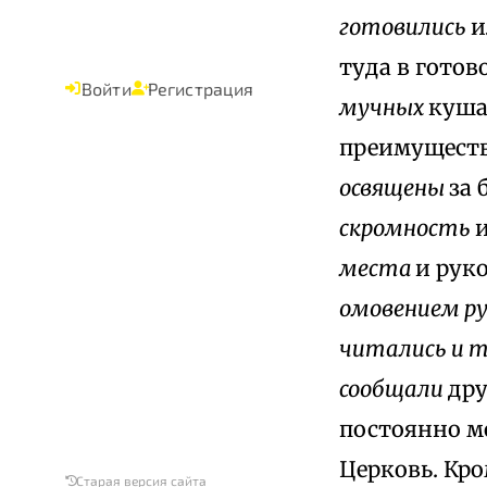
готовились
и
туда в готов
Войти
Регистрация
мучных
куша
преимуществ
освящены
за 
скромность
места
и рук
омовением ру
читались и 
сообщали
дру
постоянно м
Церковь. Кро
Старая версия сайта