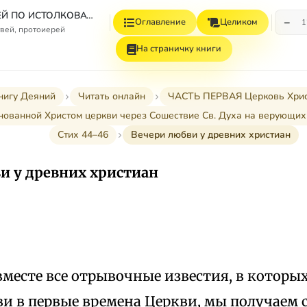
СБОРНИК СТАТЕЙ ПО ИСТОЛКОВАТЕЛЬНОМУ И НАЗИДАТЕЛЬНОМУ ЧТЕНИЮ ДЕЯНИЙ СВЯТЫХ АПОСТОЛОВ
−
Оглавление
Целиком
1
вей, протоиерей
На страничку книги
нигу Деяний
Читать онлайн
ЧАСТЬ ПЕРВАЯ Церковь Христов
снованной Христом церкви через Сошествие Св. Духа на верующих (I-
Стих 44–46
Вечери любви у древних христиан
и у древних христиан
месте все отрывочные известия, в которы
ви в первые времена Церкви, мы получаем