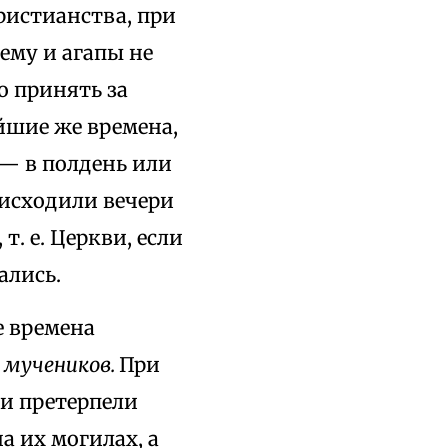
ристианства, при
ему и агапы не
о принять за
йшие же времена,
 — в полдень или
оисходили вечери
т. е. Церкви, если
ались.
е времена
 мучеников.
При
и претерпели
а их могилах, а