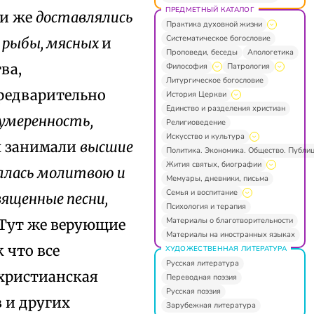
ПРЕДМЕТНЫЙ КАТАЛОГ
ли же
доставлялись
Практика духовной жизни
Систематическое богословие
, рыбы, мясных
и
Проповеди, беседы
Апологетика
ва,
Философия
Патрология
Литургическое богословие
редварительно
История Церкви
Единство и разделения христиан
умеренность,
Религиоведение
Искусство и культура
ы занимали
высшие
Политика. Экономика. Общество. Публи
Жития святых, биографии
алась молитвою и
Мемуары, дневники, письма
Семья и воспитание
вященные песни,
Психология и терапия
Материалы о благотворительности
Тут же верующие
Материалы на иностранных языках
к что все
ХУДОЖЕСТВЕННАЯ ЛИТЕРАТУРА
Русская литература
 христианская
Переводная поэзия
Русская поэзия
 и других
Зарубежная литература