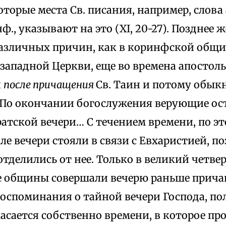
оторые места Св. писания, например, слова 
ф., указывают на это (XI, 20-27). Позднее ж
азличных причин, как в коринфской общин
западной Церкви, еще во времена апостоль
и
после причащения
Св. Таин и потому обык
 По окончании богослужения верующие ост
атской вечери… С течением времени, по э
ле вечери стояли в связи с Евхаристией, п
тделились от нее. Только в великий четве
 общины совершали вечерю раньше прича
оспоминания о тайной вечери Господа, п
касается собственно времени, в которое п