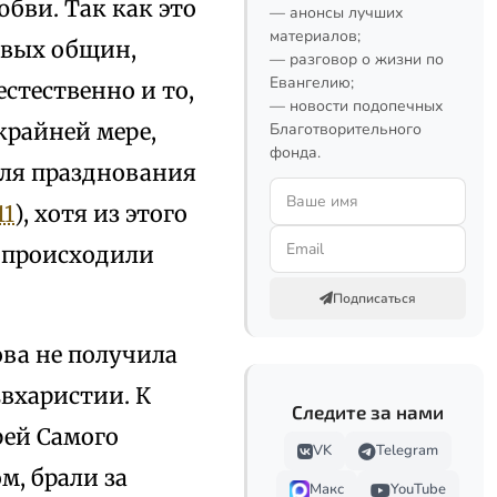
бви. Так как это
— анонсы лучших
материалов;
рвых общин,
— разговор о жизни по
Евангелию;
стественно и то,
— новости подопечных
крайней мере,
Благотворительного
фонда.
для празднования
11
), хотя из этого
х происходили
Подписаться
ова не получила
вхаристии. К
Следите за нами
рей Самого
VK
Telegram
м, брали за
Макс
YouTube