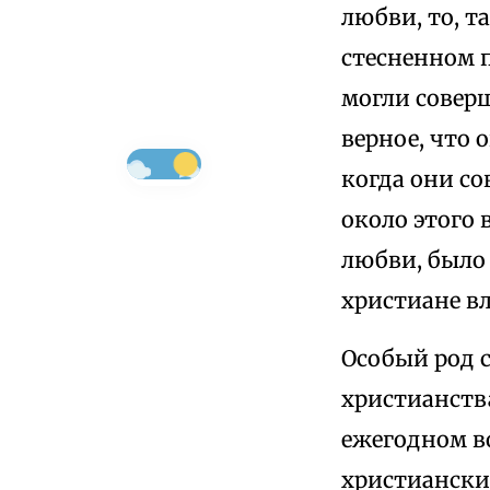
любви, то, т
стесненном 
могли совер
верное, что
когда они со
около этого 
любви, было 
христиане вл
Особый род 
христианств
ежегодном в
христиански 