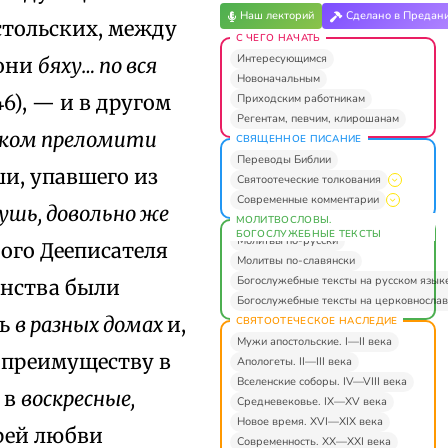
Наш лекторий
Сделано в Предан
стольских, между
С ЧЕГО НАЧАТЬ
Интересующимся
 они
бяху… по вся
Новоначальным
 46), — и в другом
Приходским работникам
Регентам, певчим, клирошанам
ником преломити
СВЯЩЕННОЕ ПИСАНИЕ
Переводы Библии
и, упавшего из
Святоотеческие толкования
Современные комментарии
кушь, довольно же
МОЛИТВОСЛОВЫ.
БОГОСЛУЖЕБНЫЕ ТЕКСТЫ
Молитвы по-русски
ого Дееписателя
Молитвы по-славянски
Богослужебные тексты на русском язык
анства были
Богослужебные тексты на церковнослав
сь
в разных домах
и,
СВЯТООТЕЧЕСКОЕ НАСЛЕДИЕ
Мужи апостольские. I—II века
 преимуществу в
Апологеты. II—III века
Вселенские соборы. IV—VIII века
 в
воскресные,
Средневековье. IX—XV века
Новое время. XVI—XIX века
рей любви
Современность. XX—XXI века