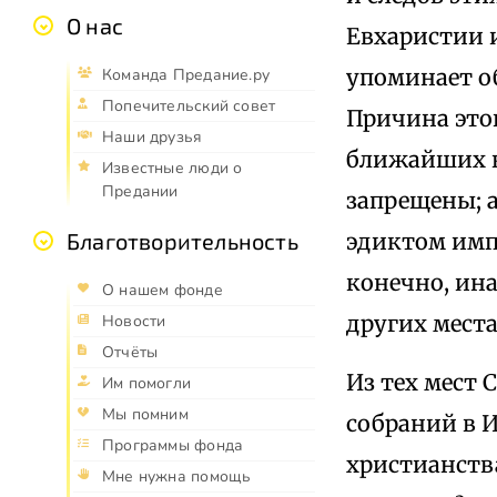
О нас
Евхаристии и
упоминает об
Команда Предание.ру
Попечительский совет
Причина этог
Наши друзья
ближайших к
Известные люди о
Предании
запрещены; 
эдиктом импе
Благотворительность
конечно, ина
О нашем фонде
других места
Новости
Отчёты
Из тех мест 
Им помогли
Мы помним
собраний в И
Программы фонда
христианств
Мне нужна помощь