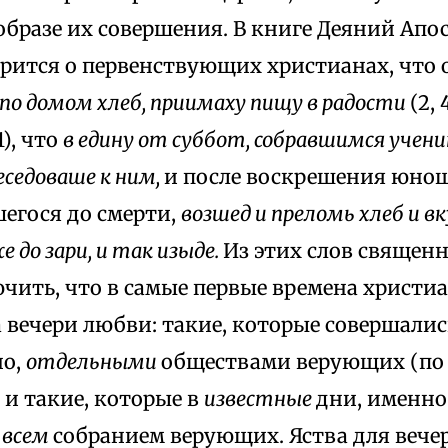
образе их совершения. В книге Деяний Апо
орится о первенствующих христианах, что
по домом хлеб, приимаху пищу в радости
(2,
1), что
в едину от суббот, собравшимся уче
еседоваше к ним,
и после воскрешения юнош
егося до смерти,
возшед и преломь хлеб и в
е до зари, и так изыде.
Из этих слов священн
чить, что в самые первые времена христи
 вечери любви: такие, которые совершали
но,
отдельными
обществами верующих (по
 и такие, которые в
известные
дни, именно
ь
всем
собранием верующих. Яства для вече