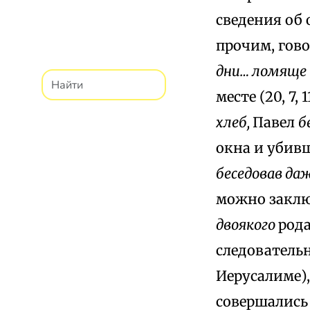
сведения об 
прочим, гов
дни… ломяще 
месте (20, 7, 1
хлеб,
Павел
б
окна и убивш
беседовав даж
можно заклю
двоякого
рода
следователь
Иерусалиме),
совершалис