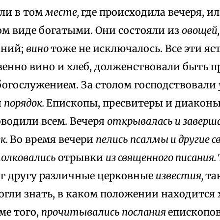
ли в том
месте,
где происходила вечеря, и
ом виде богатыми. Они состояли из
овощей
ний;
вино
тоже не исключалось. Все эти яст
енно вино и хлеб, долженствовали быть п
богослужением. За столом господствовали
и
порядок.
Епископы, пресвитеры и диакон
оводили всем. Вечеря
открывалась и заверш
к.
Во время вечери
пелись псалмы и другие с
толковались
отрывки
из священного писания.
г другу различные церковные
известия,
та
огли знать, в каком положении находится
ме того,
прочитывались послания
епископов