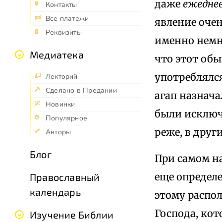
даже
ежедне
Контакты
Все платежи
явление оче
Реквизиты
именно немно
Медиатека
что этот обы
употреблялс
Лекторий
Сделано в Предании
агап назнач
Новинки
были исключ
Популярное
реже, в друг
Авторы
Блог
При самом на
еще определ
Православный
календарь
этому распо
Господа, кот
Изучение Библии