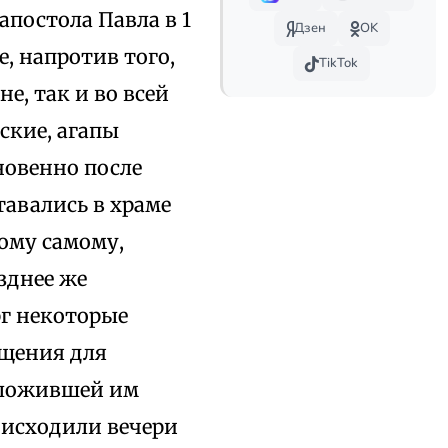
апостола Павла в 1
Дзен
OK
е, напротив того,
TikTok
е, так и во всей
ские, агапы
новенно после
авались в храме
тому самому,
озднее же
рг некоторые
щения для
оложившей им
роисходили вечери