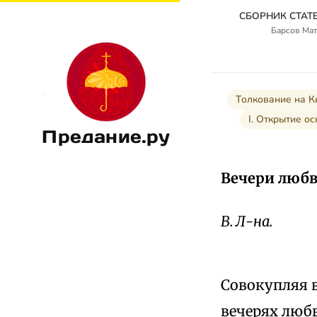
Барсов Мат
Толкование на К
I. Открытие о
Предание.ру
Вечери любв
В. Л-на.
Совокупляя в
вечерях люб