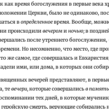
ак как время богослужения в первые века х
положении Церкви, было не одинаково, пос
шаться в
определенное
время. Вообще, можн
 они происходили
вечером
и
ночью;
в поздне
вершались после утреннего богослужения,
времени. Но несомненно, что место, где пр
то же самое, где совершалась и Евхаристия, 
адели ими, или дома, в которых они собир
священных вечерей представляют, в первы
а, те
вечери,
которые совершались
в память
оспоминании тех дней, в которые мученик
геройскую смерть, верующие собирались н