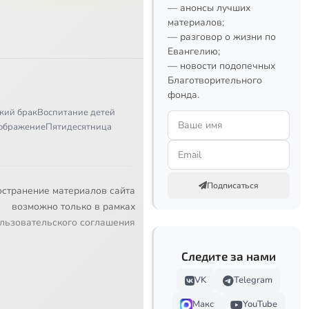
— анонсы лучших
материалов;
— разговор о жизни по
Евангелию;
— новости подопечных
Благотворительного
фонда.
кий брак
Воспитание детей
ображение
Пятидесятница
Подписаться
остранение материалов сайта
возможно только в рамках
льзовательского соглашения
Следите за нами
VK
Telegram
Макс
YouTube