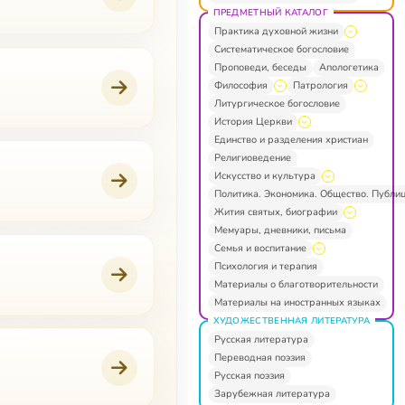
ПРЕДМЕТНЫЙ КАТАЛОГ
Практика духовной жизни
Систематическое богословие
Проповеди, беседы
Апологетика
Философия
Патрология
Литургическое богословие
История Церкви
Единство и разделения христиан
Религиоведение
Искусство и культура
Политика. Экономика. Общество. Публи
Жития святых, биографии
Мемуары, дневники, письма
Семья и воспитание
Психология и терапия
Материалы о благотворительности
Материалы на иностранных языках
ХУДОЖЕСТВЕННАЯ ЛИТЕРАТУРА
Русская литература
Переводная поэзия
Русская поэзия
Зарубежная литература