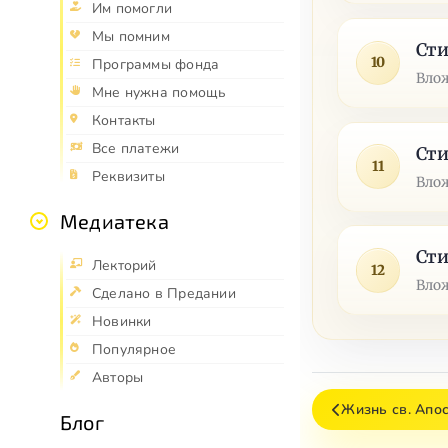
Им помогли
Мы помним
Сти
10
Программы фонда
Влож
Мне нужна помощь
Контакты
Все платежи
Сти
11
Реквизиты
Влож
Медиатека
Сти
Лекторий
12
Влож
Сделано в Предании
Новинки
Популярное
Авторы
Жизнь св. Апо
Блог