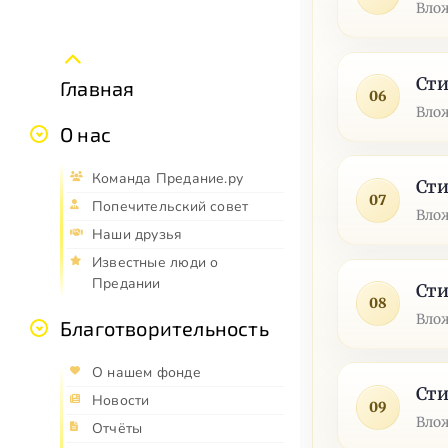
Влож
Сти
Главная
06
Влож
О нас
Команда Предание.ру
Сти
07
Попечительский совет
Влож
Наши друзья
Известные люди о
Предании
Сти
08
Влож
Благотворительность
О нашем фонде
Сти
Новости
09
Влож
Отчёты