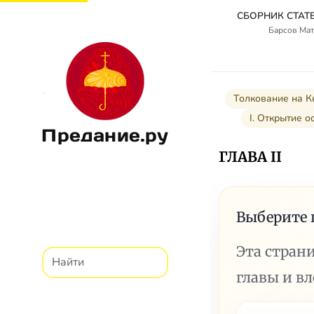
Барсов Мат
Толкование на К
I. Открытие о
Предание.ру
ГЛАВА II
Выберите 
Эта стран
главы и в