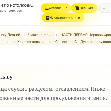
СБОРНИК СТАТЕЙ ПО ИСТОЛКОВАТЕЛЬНОМУ И НАЗИДАТЕЛЬНОМУ ЧТЕНИЮ ДЕЯНИЙ СВЯТЫХ АПОСТОЛОВ
−
Оглавление
Целиком
1
вей, протоиерей
На страничку книги
нигу Деяний
Читать онлайн
ЧАСТЬ ПЕРВАЯ Церковь Христов
снованной Христом церкви через Сошествие Св. Духа на верующих (I
главу
ица служит разделом-оглавлением. Ниже 
ложенные части для продолжения чтения.