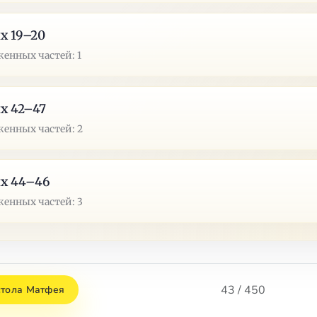
х 19–20
енных частей: 1
х 42–47
енных частей: 2
х 44–46
енных частей: 3
43 / 450
стола Матфея