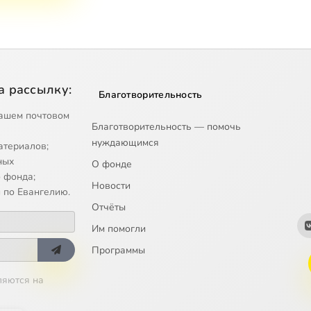
а рассылку:
Благотворительность
ашем почтовом
Благотворительность — помочь
нуждающимся
атериалов;
ных
О фонде
 фонда;
Новости
 по Евангелию.
Отчёты
Им помогли
Программы
ляются на