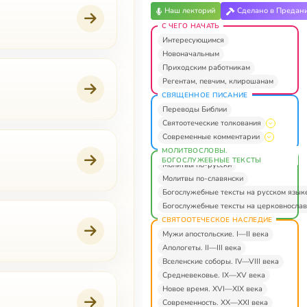
Наш лекторий
Сделано в Предан
С ЧЕГО НАЧАТЬ
Интересующимся
Новоначальным
Приходским работникам
Регентам, певчим, клирошанам
СВЯЩЕННОЕ ПИСАНИЕ
Переводы Библии
Святоотеческие толкования
Современные комментарии
МОЛИТВОСЛОВЫ.
БОГОСЛУЖЕБНЫЕ ТЕКСТЫ
Молитвы по-русски
Молитвы по-славянски
Богослужебные тексты на русском язык
Богослужебные тексты на церковнослав
СВЯТООТЕЧЕСКОЕ НАСЛЕДИЕ
Мужи апостольские. I—II века
Апологеты. II—III века
Вселенские соборы. IV—VIII века
Средневековье. IX—XV века
Новое время. XVI—XIX века
Современность. XX—XXI века