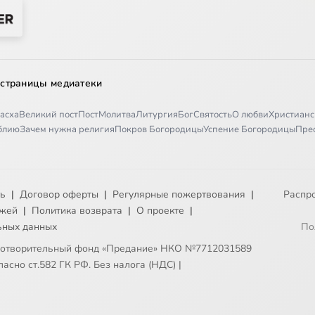
 страницы медиатеки
асха
Великий пост
Пост
Молитва
Литургия
Бог
Святость
О любви
Христианс
иблию
Зачем нужна религия
Покров Богородицы
Успение Богородицы
Пре
ть
|
Договор оферты
|
Регулярные пожертвования
|
Распр
ежей
|
Политика возврата
|
О проекте
|
ьных данных
По
готворительный фонд «Предание» НКО №7712031589
асно ст.582 ГК РФ. Без налога (НДС)
|