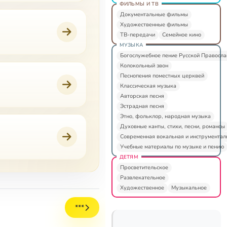
ФИЛЬМЫ И ТВ
Документальные фильмы
Художественные фильмы
ТВ-передачи
Семейное кино
МУЗЫКА
Богослужебное пение Русской Правосл
Колокольный звон
Песнопения поместных церквей
Классическая музыка
Авторская песня
Эстрадная песня
Этно, фольклор, народная музыка
Духовные канты, стихи, песни, романсы
Современная вокальная и инструментал
Учебные материалы по музыке и пению
ДЕТЯМ
Просветительское
Развлекательное
Художественное
Музыкальное
***