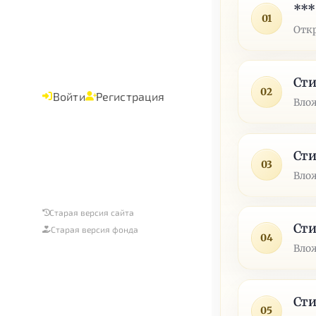
***
01
Отк
Сти
02
Войти
Регистрация
Влож
Сти
03
Влож
Старая версия сайта
Сти
Старая версия фонда
04
Влож
Сти
05