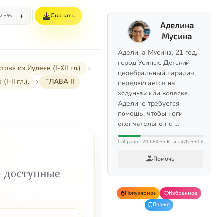
+
Скачать
25%
Аделина
Мусина
Аделина Мусина, 21 год,
город Усинск. Детский
а из Иудеев (I-XII гл.)
церебральный паралич,
-II гл.).
ГЛАВА II
передвигается на
ходунках или коляске.
Аделине требуется
помощь, чтобы ноги
окончательно не …
Собрано 129 684,65 ₽
из 476 650 ₽
Помочь
— доступные
Популярное
Избранное
Позже