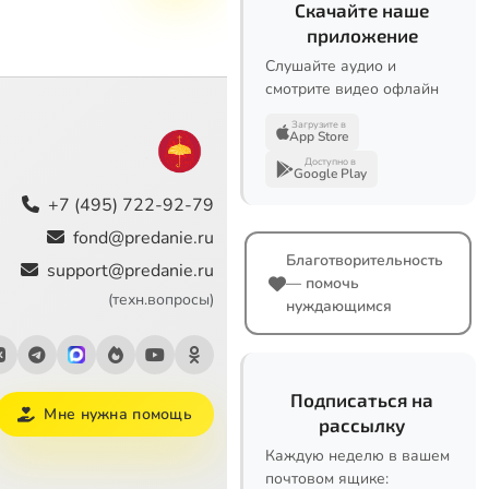
Скачайте наше
приложение
Слушайте аудио и
смотрите видео офлайн
Загрузите в
App Store
Доступно в
Google Play
+7 (495) 722-92-79
fond@predanie.ru
Благотворительность
support@predanie.ru
— помочь
(техн.вопросы)
нуждающимся
Подписаться на
Мне нужна помощь
рассылку
Каждую неделю в вашем
почтовом ящике: