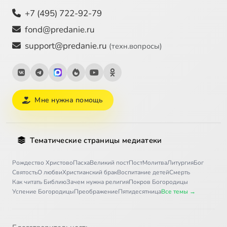
+7 (495) 722-92-79
fond@predanie.ru
support@predanie.ru
(техн.вопросы)
Мне нужна помощь
Тематические страницы медиатеки
Рождество Христово
Пасха
Великий пост
Пост
Молитва
Литургия
Бог
Святость
О любви
Христианский брак
Воспитание детей
Смерть
Как читать Библию
Зачем нужна религия
Покров Богородицы
Успение Богородицы
Преображение
Пятидесятница
Все темы →