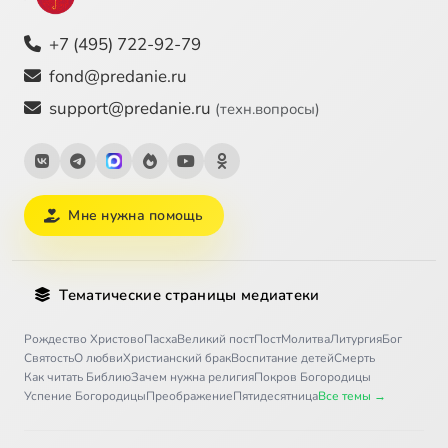
+7 (495) 722-92-79
fond@predanie.ru
support@predanie.ru
(техн.вопросы)
Мне нужна помощь
Тематические страницы медиатеки
Рождество Христово
Пасха
Великий пост
Пост
Молитва
Литургия
Бог
Святость
О любви
Христианский брак
Воспитание детей
Смерть
Как читать Библию
Зачем нужна религия
Покров Богородицы
Успение Богородицы
Преображение
Пятидесятница
Все темы →