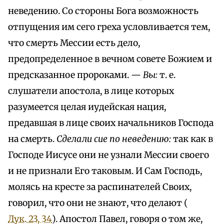
неведению. Со стороны Бога возможность
отпущения им сего греха условливается тем,
что смерть Мессии есть дело,
предопределенное в вечном совете Божием и
предсказанное пророками. —
Вы:
т. е.
слушатели апостола, в лице которых
разумеется целая иудейская нация,
предавшая в лице своих начальников Господа
на смерть.
Сделали сие по неведению:
так как в
Господе Иисусе они не узнали Мессии своего
и не признали Его таковым. И Сам Господь,
молясь на кресте за распинателей Своих,
говорил, что они не знают, что делают (
Лук. 23, 34
). Апостол Павел, говоря о том же,