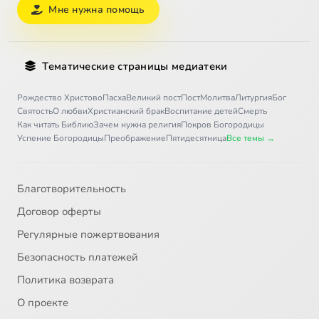
Мне нужна помощь
Тематические страницы медиатеки
Рождество Христово
Пасха
Великий пост
Пост
Молитва
Литургия
Бог
Святость
О любви
Христианский брак
Воспитание детей
Смерть
Как читать Библию
Зачем нужна религия
Покров Богородицы
Успение Богородицы
Преображение
Пятидесятница
Все темы →
Благотворительность
Договор оферты
Регулярные пожертвования
Безопасность платежей
Политика возврата
О проекте