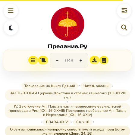
Предание.Ру
−
+
110%
Толкование на Книгу Деяний
Читать онлайн
ЧАСТЬ ВТОРАЯ Церковь Христова в странах языческих (XIII-XXVIII
гл. )
IV. Заключение Ап. Павла в узы и перенесение евангельской
проповеди в Рим (XXI, 16-XXVIII) Последнее пребывание Ап. Павла
в Иерусалиме (XXI, 16-XXIV)
ГЛАВА XXIV
Стих 16
О сем аз подвизаюся непорочну совесть имети всегда пред Богом
же и человеки (Деян. 24, 16)