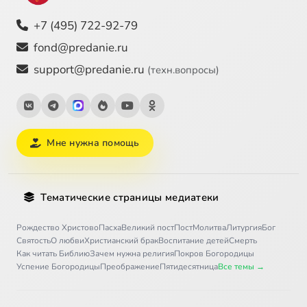
+7 (495) 722-92-79
fond@predanie.ru
support@predanie.ru
(техн.вопросы)
Мне нужна помощь
Тематические страницы медиатеки
Рождество Христово
Пасха
Великий пост
Пост
Молитва
Литургия
Бог
Святость
О любви
Христианский брак
Воспитание детей
Смерть
Как читать Библию
Зачем нужна религия
Покров Богородицы
Успение Богородицы
Преображение
Пятидесятница
Все темы →