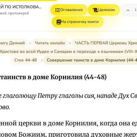
СБОРНИК СТАТЕЙ ПО ИСТОЛКОВАТЕЛЬНОМУ И НАЗИДАТЕЛЬНОМУ ЧТЕНИЮ ДЕЯНИЙ СВЯТЫХ АПОСТОЛОВ
−
Оглавление
Целиком
1
вей, протоиерей
На страничку книги
нигу Деяний
Читать онлайн
ЧАСТЬ ПЕРВАЯ Церковь Христов
 Христова во всей Иудее и Самарии в переходе к язычникам (VIII-XII
Стих 44-48
Совершение таинств в доме Корнилия (44-4
таинств в доме Корнилия (44-48)
 глаголющу Петру глаголы сия, нападе Дух С
во.
нной церкви в доме Корнилия, когда она е
словом Божиим, приготовила духовные жер