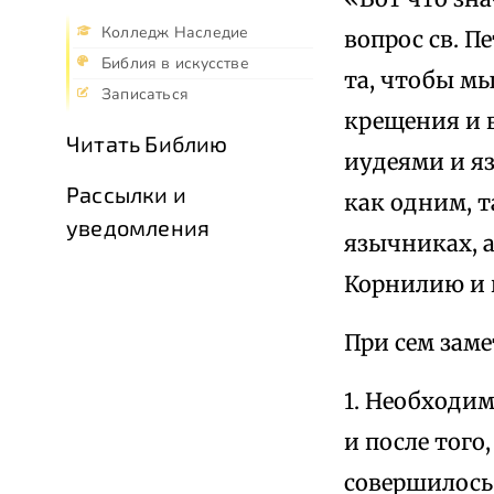
Колледж Наследие
вопрос св. П
Библия в искусстве
та, чтобы мы
Записаться
крещения и в
Читать Библию
иудеями и я
Рассылки и
как одним, 
уведомления
язычниках, а
Корнилию и 
При сем заме
1. Необходи
и после того
совершилос