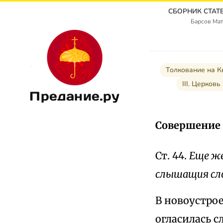
Барсов Мат
Толкование на К
III. Церковь
Предание.ру
Совершение 
Ст. 44.
Еще же
слышащия сло
В новоустрое
огласилась 