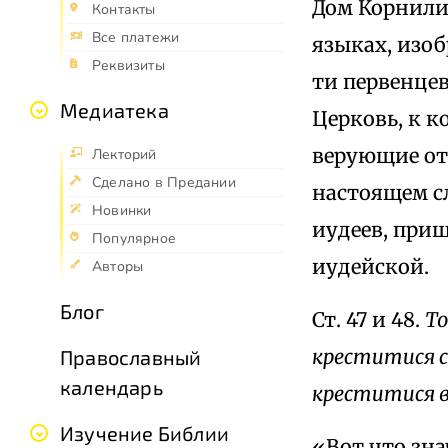
Дом Корнили
Контакты
Все платежи
языках, изоб
Реквизиты
ти первенцев
Медиатека
Церковь, к к
верующие от 
Лекторий
Сделано в Предании
настоящем сл
Новинки
иудеев, приш
Популярное
иудейской.
Авторы
Блог
Ст. 47 и 48.
То
креститися с
Православный
календарь
креститися в
Изучение Библии
«Вот что зна