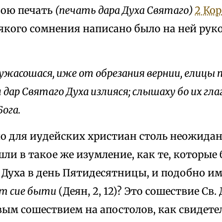
ою печать
(печать дара Духа Святаго)
2 Кор.
якого сомнения написано было на ней рук
ужасошася, иже от обрезания вернии, елицы 
и дар Святаго Духа излияся; слышаху бо их гл
ога.
о для иудейских христиан столь неожидан
ли в такое же изумление, как те, которые
 Духа в день Пятидесятницы, и подобно и
ет сие быти
(Деян, 2, 12)? Это сошествие Св.
вым сошествием на апостолов, как свидетел