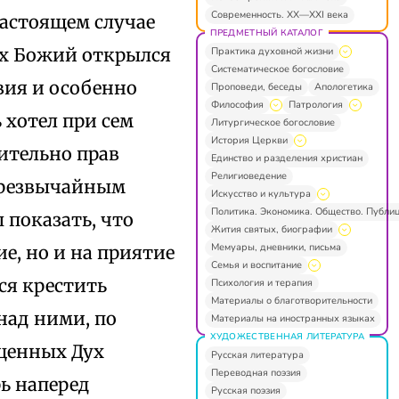
Современность. XX—XXI века
астоящем случае
ПРЕДМЕТНЫЙ КАТАЛОГ
Дух Божий открылся
Практика духовной жизни
Систематическое богословие
вия и особенно
Проповеди, беседы
Апологетика
Философия
Патрология
ь хотел при сем
Литургическое богословие
История Церкви
ительно прав
Единство и разделения христиан
Религиоведение
 чрезвычайным
Искусство и культура
Политика. Экономика. Общество. Публи
 показать, что
Жития святых, биографии
Мемуары, дневники, письма
е, но и на приятие
Семья и воспитание
ся крестить
Психология и терапия
Материалы о благотворительности
над ними, по
Материалы на иностранных языках
ХУДОЖЕСТВЕННАЯ ЛИТЕРАТУРА
ещенных Дух
Русская литература
Переводная поэзия
рь наперед
Русская поэзия