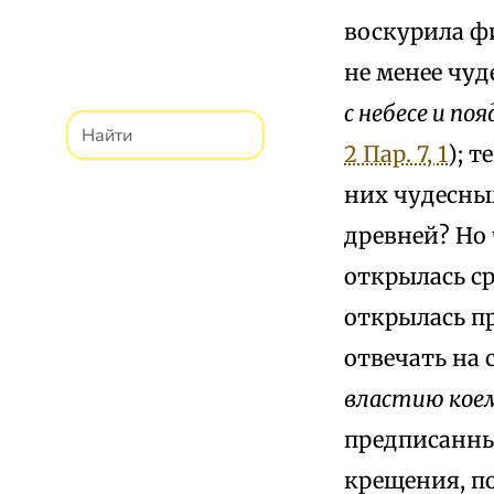
воскурила ф
не менее чуд
с небесе и по
2 Пар. 7, 1
); т
них чудесным
древней? Но 
открылась с
открылась п
отвечать на 
властию кое
предписанным
крещения, п