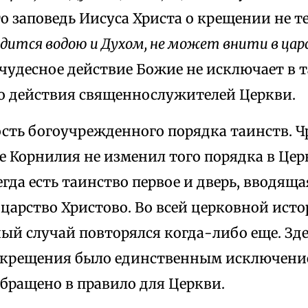
о заповедь Иисуса Христа о крещении не 
одится водою и Духом, не может внити в ца
И чудесное действие Божие не исключает в 
о действия священнослужителей Церкви.
ость богоучрежденного порядка таинств. 
е Корнилия не изменил того порядка в Цер
гда есть таинство первое и дверь, вводяща
царство Христово. Во всей церковной ист
ый случай повторялся когда-либо еще. Зде
 крещения было единственным исключение
бращено в правило для Церкви.