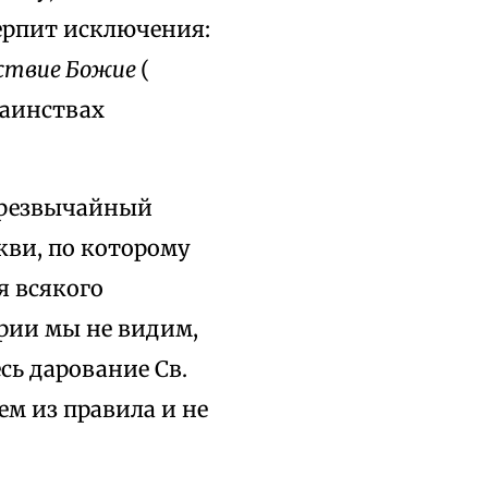
терпит исключения:
рствие Божие
(
таинствах
Чрезвычайный
кви, по которому
я всякого
ории мы не видим,
сь дарование Св.
м из правила и не