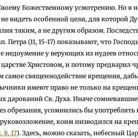
воему Божественному усмотрению. Но в н
 не видеть особенной цели, для которой 
лия таким, а не другим образом. Последст
п. Петра (11, 15-17) показывают, что Господ
ое недоумение у верующих из иудеев относ
 царстве Христовом, и потому предварил
м самое священнодействие крещения, дабы
ычники имеют право не только на крещени
х дарований Св. Духа. Иначе сомневавшие
ез обрезания, усомнились бы употреблять 
 руковозложение, коим низводился на кр
 8, 17
). Здесь, можно сказать, небесный Ца