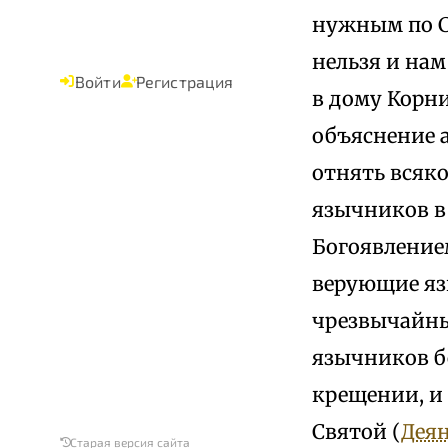
нужным по С
нельзя и нам
Войти
Регистрация
в дому Корни
объяснение а
отнять всяк
язычников в
Богоявление
верующие яз
чрезвычайны
язычников б
крещении, и
Святой (
Деян.
Старая версия сайта