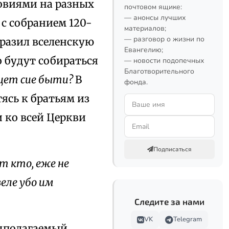
ловиями на разных
почтовом ящике:
— анонсы лучших
 с собранием 120-
материалов;
— разговор о жизни по
бразил вселенскую
Евангелию;
о будут собираться
— новости подопечных
Благотворительного
щет сие быти?
В
фонда.
ясь к братьям из
и ко всей Церкви
Подписаться
т кто, еже не
еле убо им
Следите за нами
VK
Telegram
едполагаемый