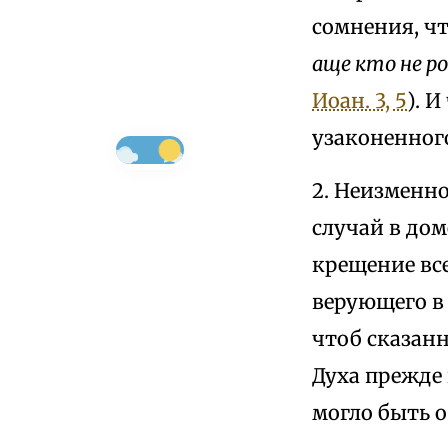
сомнения, чт
аще кто не р
Иоан. 3, 5
). 
узаконенног
2. Неизменн
случай в дом
крещение все
верующего в 
чтоб сказанн
Духа прежде
могло быть о