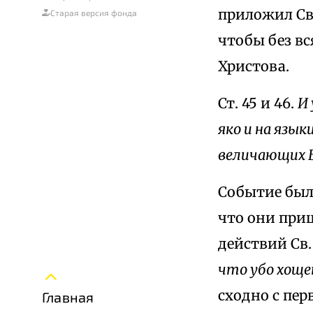
приложил Св
Старая версия фонда
чтобы без вс
Христова.
Ст. 45 и 46.
И 
яко и на язык
величающих Б
Событие был
что они приш
действий Св.
что убо хощ
сходно с пер
Главная