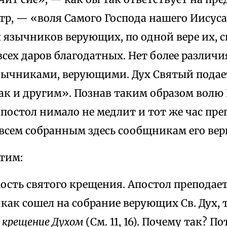
етр, — «воля Самого Господа нашего Иисуса
 язычников верующих, по одной вере их, 
сех даров благодатных. Нет более различ
зычниками, верующими. Дух Святый подает
так и другим». Познав таким образом волю
постол нимало не медлит и тот же час пр
всем собранным здесь сообщникам его вер
тим:
мость святого крещения. Апостол преподае
, как сошел на собрание верующих Св. Дух, т
ь
крещение Духом
(См. 11, 16). Почему так? По