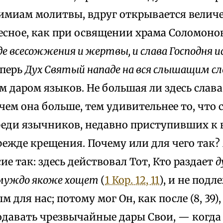
имиам молитвы, вдруг открывается величе
есное, как при освящении храма Соломоно
яде всесожжения и жертвы, и слава Господня 
еперь
Дух Святый нападе на вся слышащим с
 даром языков. Не большая ли здесь слав
чем она больше, тем удивительнее то, что 
реди язычников, недавно приступивших к в
режде крещения. Почему или для чего так
сие так: здесь действовал Тот, Кто раздает
д
муждо якоже хощет
(
1 Кор. 12, 11
), и не под
 для нас; потому мог Он, как после (8, 39),
одавать чрезвычайные дары Свои, — когда