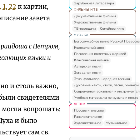
Зарубежная литература
 1, 22
к хартии,
ФИЛЬМЫ И ТВ
Документальные фильмы
описание завета
Художественные фильмы
ТВ-передачи
Семейное кино
МУЗЫКА
Богослужебное пение Русской Правосл
приидоша с Петром,
Колокольный звон
Песнопения поместных церквей
аголющих языки и
Классическая музыка
Авторская песня
Эстрадная песня
Этно, фольклор, народная музыка
но и столь важно,
Духовные канты, стихи, песни, романсы
Современная вокальная и инструментал
 были свидетелями
Учебные материалы по музыке и пению
ДЕТЯМ
м могли вопрошать:
Просветительское
Развлекательное
 Духа и было
Художественное
Музыкальное
ьствует сам св.