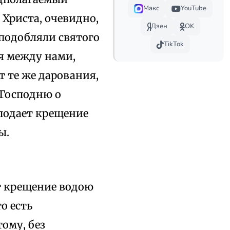
Макс
YouTube
 Христа, очевидно,
Дзен
OK
сподобляли святого
TikTok
ия между нами,
 те же дарования,
 Господню о
еподает крещение
ы.
т крещение водою
о есть
тому, без