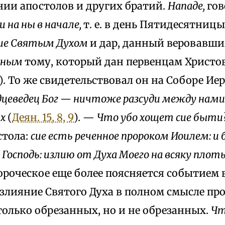
нии апостолов и других братий.
Нападе,
гов
 и на ны в начале,
т. e. в день Пятидесятниц
ие Святым Духом
и дар, данный веровавш
вным
тому, который дан первенцам Христо
). То же свидетельствовал он на Соборе Ие
дцеведец Бог — ничтоже разсуди между нами 
их
(
Деян. 15, 8, 9
). —
Что убо хощет сие быт
стола:
сие есть реченное пророком Иоилем: и 
 Господь: излию от Духа Моего на всяку плот
ороческое еще более поясняется событием в
излияние Святого Духа в полном смысле пр
только обрезанных, но и не обрезанных.
Чт