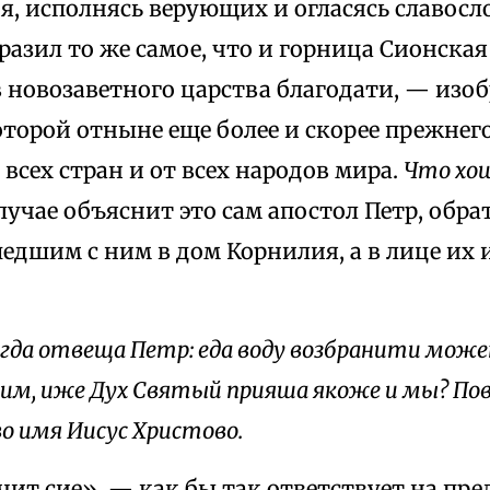
я, исполнясь верующих и огласясь славос
разил то же самое, что и горница Сионская
 новозаветного царства благодати, — изо
оторой отныне еще более и скорее прежнег
всех стран и от всех народов мира.
Что хо
учае объяснит это сам апостол Петр, обрат
едшим с ним в дом Корнилия, а в лице их 
гда отвеща Петр: еда воду возбранити може
им, иже Дух Святый прияша якоже и мы? Пов
о имя Иисус Христово.
чит сие», — как бы так ответствует на пр