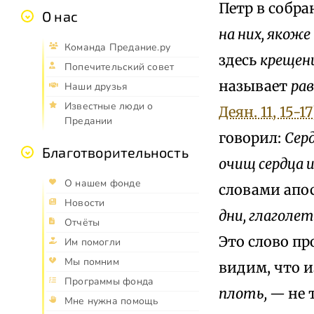
Петр в собра
О нас
на них, якоже
Команда Предание.ру
здесь
крещен
Попечительский совет
называет
ра
Наши друзья
Известные люди о
Деян. 11, 15-17
Предании
говорил:
Сер
Благотворительность
очищ сердца 
О нашем фонде
словами апо
Новости
дни, глаголет
Отчёты
Это слово пр
Им помогли
Мы помним
видим, что 
Программы фонда
плоть, —
не 
Мне нужна помощь