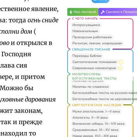
ственное явление,
Наш лекторий
Сделано в Предан
ва: тогда
огнь сниде
С ЧЕГО НАЧАТЬ
Интересующимся
исполни дом
(
Новоначальным
Приходским работникам
лово
и открылся в
Регентам, певчим, клирошанам
СВЯЩЕННОЕ ПИСАНИЕ
а Господня
Переводы Библии
Святоотеческие толкования
слава сия
Современные комментарии
МОЛИТВОСЛОВЫ.
ере, и притом
БОГОСЛУЖЕБНЫЕ ТЕКСТЫ
Молитвы по-русски
? Можно бы
Молитвы по-славянски
Богослужебные тексты на русском язык
уховные дарования
Богослужебные тексты на церковнослав
СВЯТООТЕЧЕСКОЕ НАСЛЕДИЕ
лежит законам,
Мужи апостольские. I—II века
Апологеты. II—III века
 так и прежде
Вселенские соборы. IV—VIII века
Средневековье. IX—XV века
 находил то
Новое время. XVI—XIX века