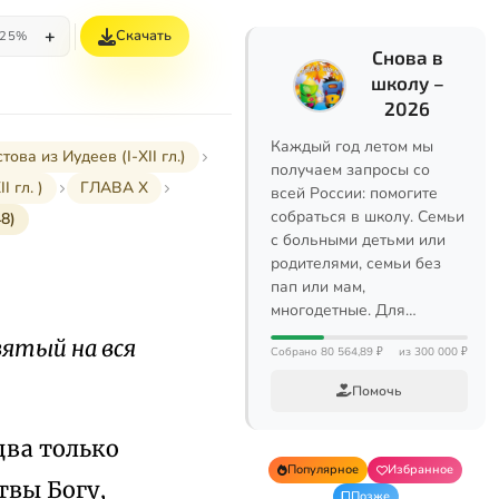
+
Скачать
25%
Снова в
школу –
2026
Каждый год летом мы
а из Иудеев (I-XII гл.)
получаем запросы со
 гл. )
ГЛАВА X
всей России: помогите
собраться в школу. Семьи
8)
с больными детьми или
родителями, семьи без
пап или мам,
многодетные. Для…
вятый на вся
Собрано 80 564,89 ₽
из 300 000 ₽
Помочь
два только
Популярное
Избранное
твы Богу,
Позже