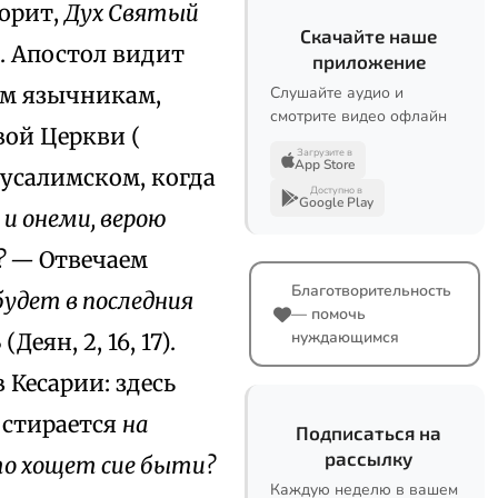
орит,
Дух Святый
Скачайте наше
ы. Апостол видит
приложение
им язычникам,
Слушайте аудио и
смотрите видео офлайн
вой Церкви (
Загрузите в
App Store
русалимском, когда
Доступно в
Google Play
и онеми, верою
и? —
Отвечаем
Благотворительность
будет в последния
— помочь
нуждающимся
ь
(Деян, 2, 16, 17).
 Кесарии: здесь
остирается
на
Подписаться на
рассылку
о хощет cиe быти?
Каждую неделю в вашем