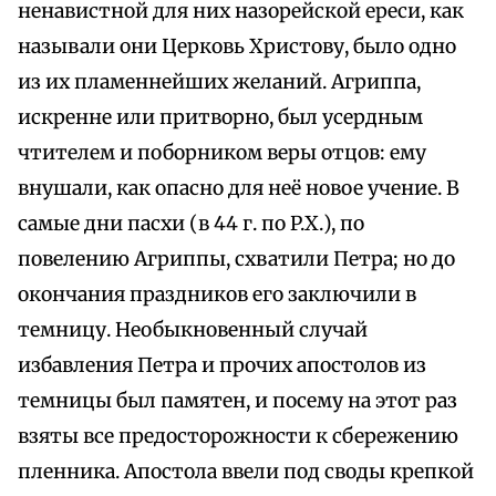
ненавистной для них назорейской ереси, как
называли они Церковь Христову, было одно
из их пламеннейших желаний. Агриппа,
искренне или притворно, был усердным
чтителем и поборником веры отцов: ему
внушали, как опасно для неё новое учение. В
самые дни пасхи (в 44 г. по P.X.), по
повелению Агриппы, схватили Петра; но до
окончания праздников его заключили в
темницу. Необыкновенный случай
избавления Петра и прочих апостолов из
темницы был памятен, и посему на этот раз
взяты все предосторожности к сбережению
пленника. Апостола ввели под своды крепкой