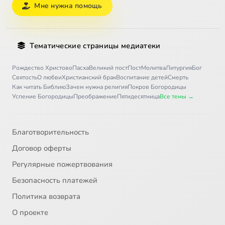
Мне нужна помощь
Тематические страницы медиатеки
Рождество Христово
Пасха
Великий пост
Пост
Молитва
Литургия
Бог
Святость
О любви
Христианский брак
Воспитание детей
Смерть
Как читать Библию
Зачем нужна религия
Покров Богородицы
Успение Богородицы
Преображение
Пятидесятница
Все темы →
Благотворительность
Договор оферты
Регулярные пожертвования
Безопасность платежей
Политика возврата
О проекте