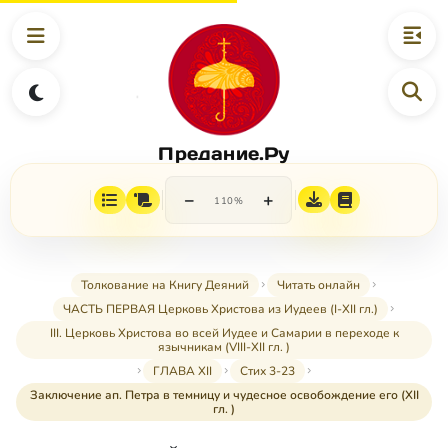
Предание.Ру
−
+
110%
Толкование на Книгу Деяний
Читать онлайн
ЧАСТЬ ПЕРВАЯ Церковь Христова из Иудеев (I-XII гл.)
III. Церковь Христова во всей Иудее и Самарии в переходе к
язычникам (VIII-XII гл. )
ГЛАВА XII
Стих 3-23
Заключение ап. Петра в темницу и чудесное освобождение его (XII
гл. )