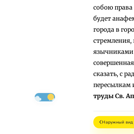
собою права 
будет анафем
города в гор
стремления,
язычниками ц
совершенная 
сказать, с р
пересылкам и
труды Св. Ап. 
Наружный вид 