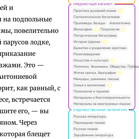
ПРЕДМЕТНЫЙ КАТАЛОГ
ей и
Практика духовной жизни
Систематическое богословие
я на подпольные
Проповеди, беседы
Апологетика
имы, повелительно
Философия
Патрология
Литургическое богословие
 парусов лодке,
История Церкви
Единство и разделения христиан
 приказание
Религиоведение
Искусство и культура
ражами. Это —
Политика. Экономика. Общество. Публи
Жития святых, биографии
 Антониевой
Мемуары, дневники, письма
Семья и воспитание
рит, как равный, с
Психология и терапия
Материалы о благотворительности
се, встречается
Материалы на иностранных языках
ышите его, — вы
ХУДОЖЕСТВЕННАЯ ЛИТЕРАТУРА
Русская литература
яном. Через
Переводная поэзия
Русская поэзия
 которая блещет
Зарубежная литература