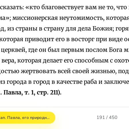
сказать: «кто благовествует вам не то, что
а»; миссионерская неутомимость, которая 
од, из страны в страну для дела Божия; гор
 которая приводит его в восторг при виде
ерквей, где он был первым послом Бога ми
вера, которая делает его способным с охо
адостью жертвовать всей своей жизнью, по
з города в город в качестве раба и заклю
Павла, т. 1, стр. 211).
191 / 450
ап. Павла, его природн…