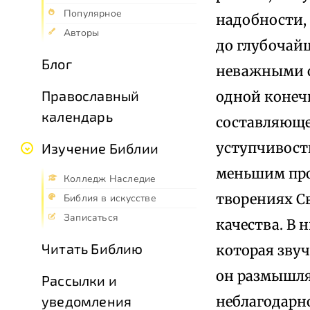
Популярное
надобности,
Авторы
до глубочайш
Блог
неважными о
Православный
одной конечн
календарь
составляюще
уступчивост
Изучение Библии
меньшим прот
Колледж Наследие
творениях Св
Библия в искусстве
Записаться
качества. В 
Читать Библию
которая зву
он размышляе
Рассылки и
неблагодарно
уведомления