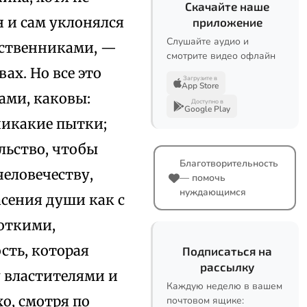
Скачайте наше
 и сам уклонялся
приложение
Слушайте аудио и
ественниками, —
смотрите видео офлайн
ах. Но все это
Загрузите в
App Store
ами, каковы:
Доступно в
Google Play
никакие пытки;
льство, чтобы
Благотворительность
человечеству,
— помочь
нуждающимся
асения души как с
откими,
ть, которая
Подписаться на
рассылку
 властителями и
Каждую неделю в вашем
хо, смотря по
почтовом ящике: