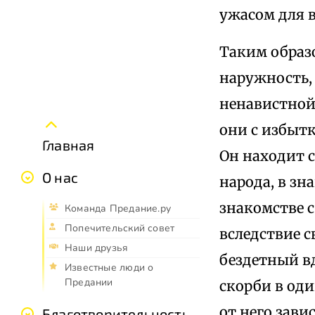
ужасом для в
Таким образ
наружность, 
ненавистной 
они с избыт
Главная
Он находит 
О нас
народа, в зн
знакомстве 
Команда Предание.ру
Попечительский совет
вследствие с
Наши друзья
бездетный в
Известные люди о
Предании
скорби в оди
от него зави
Благотворительность