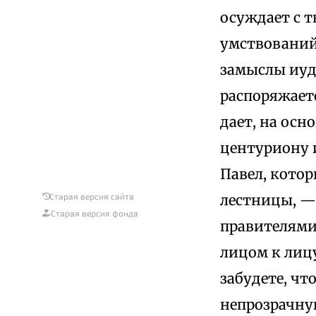
осуждает с 
умствований
замыслы иуд
распоряжает
дает, на осн
центуриону 
Павел, кото
лестницы, — 
Старая версия сайта
Старая версия фонда
правителями 
лицом к лицу
забудете, чт
непрозрачную