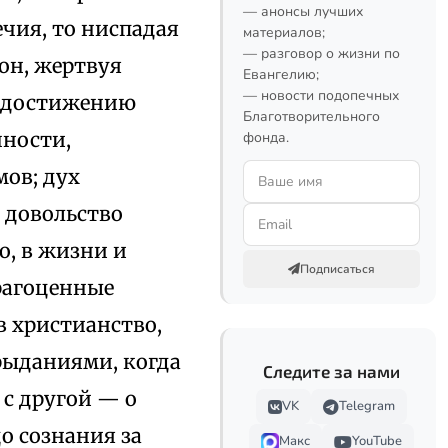
— анонсы лучших
чия, то ниспадая
материалов;
— разговор о жизни по
 он, жертвуя
Евангелию;
— новости подопечных
к достижению
Благотворительного
чности,
фонда.
ов; дух
 довольство
о, в жизни и
Подписаться
драгоценные
в христианство,
рыданиями, когда
Следите за нами
 с другой — о
VK
Telegram
о сознания за
Макс
YouTube