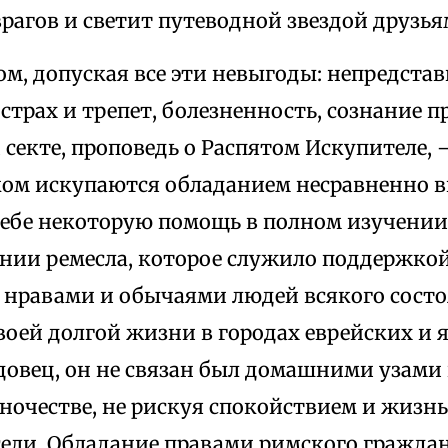
рагов и светит путеводной звездой друзья
ом, допуская все эти невыгоды: непредста
страх и трепет, болезненность, сознание 
секте, проповедь о Распятом Искупителе,
ком искупаются обладанием несравненно 
себе некоторую помощь в полном изучении
ании ремесла, которое служило поддержкой
с нравами и обычаями людей всякого состо
воей долгой жизни в городах еврейских и 
довец, он не связан был домашними узами
ночестве, не рискуя спокойствием и жизнь
сели. Обладание правами римского граждан