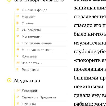
защищавшими
О нашем фонде
от заявлени
Новости
Отчёты
спасало его 
Им помогли
было ничто 
Мы помним
изумительна
Программы фонда
Мне нужна помощь
глубокое убе
Контакты
«покорить яз
Все платежи
поселявшая в
Реквизиты
бывшими пре
Медиатека
невинными, 
Лекторий
давала ему 
Сделано в Предании
рабами; могу
Новинки