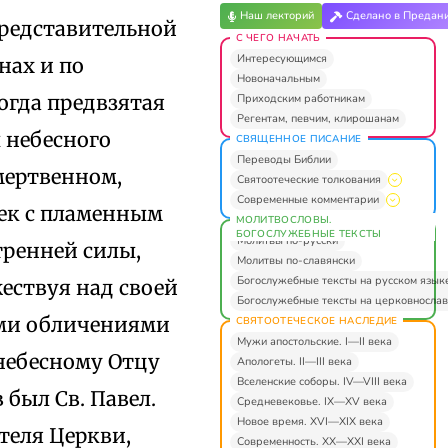
Наш лекторий
Сделано в Предан
представительной
С ЧЕГО НАЧАТЬ
Интересующимся
нах и по
Новоначальным
огда предвзятая
Приходским работникам
Регентам, певчим, клирошанам
ы небесного
СВЯЩЕННОЕ ПИСАНИЕ
Переводы Библии
мертвенном,
Святоотеческие толкования
Современные комментарии
век с пламенным
МОЛИТВОСЛОВЫ.
БОГОСЛУЖЕБНЫЕ ТЕКСТЫ
Молитвы по-русски
тренней силы,
Молитвы по-славянски
Богослужебные тексты на русском язык
жествуя над своей
Богослужебные тексты на церковнослав
ыми обличениями
СВЯТООТЕЧЕСКОЕ НАСЛЕДИЕ
Мужи апостольские. I—II века
 небесному Отцу
Апологеты. II—III века
Вселенские соборы. IV—VIII века
 был Св. Павел.
Средневековье. IX—XV века
Новое время. XVI—XIX века
теля Церкви,
Современность. XX—XXI века