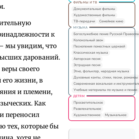
ФИЛЬМЫ И ТВ
м.
Документальные фильмы
Художественные фильмы
ТВ-передачи
Семейное кино
вительную
МУЗЫКА
принадлежности к
Богослужебное пение Русской Правосл
Колокольный звон
 — мы увидим, что
Песнопения поместных церквей
Классическая музыка
высших дарований.
Авторская песня
Эстрадная песня
 веры своего
Этно, фольклор, народная музыка
Духовные канты, стихи, песни, романсы
 его жизни, в
Современная вокальная и инструментал
Учебные материалы по музыке и пению
яния и племени,
ДЕТЯМ
языческих. Как
Просветительское
Развлекательное
 и переносил
Художественное
Музыкальное
ю тех, которые бы
ина, хотя не