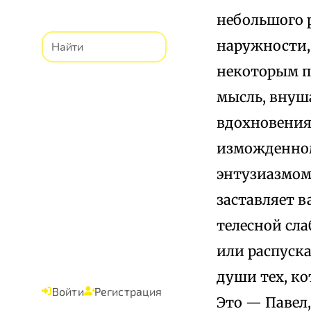
небольшого р
наружности, 
некоторым пр
мысль, внуша
вдохновения
изможденном 
энтузиазмом,
заставляет в
телесной сл
или распуска
души тех, ко
Войти
Регистрация
Это — Павел,