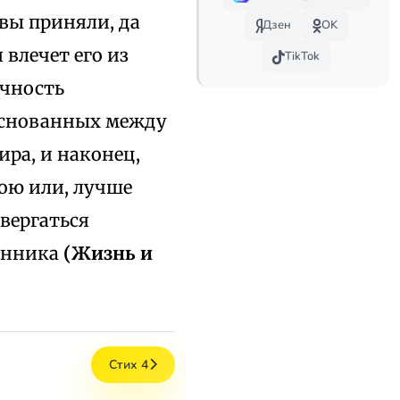
 вы приняли, да
Дзен
OK
влечет его из
TikTok
ячность
 основанных между
ра, и наконец,
тою или, лучше
двергаться
ченника
(Жизнь и
Стих 4