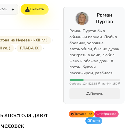
+
Скачать
25%
Роман
Пуртов
Роман Пуртов был
обычным парнем. Любил
а из Иудеев (I-XII гл.)
боевики, хорошие
 гл. )
ГЛАВА IX
автомобили, был не дурак
поиграть в комп, любил
жену и обожал дочь. А
потом, будучи
пассажиром, разбился…
Собрано 124 526,88 ₽
из 444 150 ₽
Помочь
ь апостола дают
Популярное
Избранное
Позже
 человек