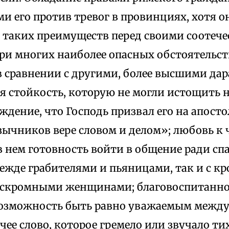
 его против тревог в провинциях, хотя он
я таких преимуществ перед своими соотеч
при многих наиболее опасных обстоятельств
в сравнении с другими, более высшими дар
я стойкость, которую не могли истощить 
ждение, что Господь призвал его на апосто
ычников вере словом и делом»; любовь к 
 нем готовность войти в общение ради сп
жде грабителями и пьяницами, так и с кр
скромными женщинами; благовоспитаннос
возможность быть равно уважаемым между
чее слово, которое гремело или звучало ти