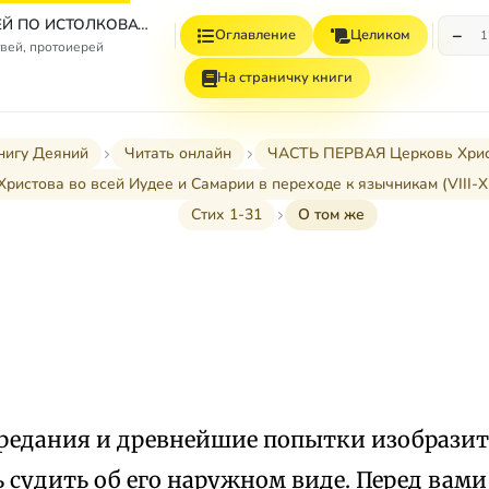
СБОРНИК СТАТЕЙ ПО ИСТОЛКОВАТЕЛЬНОМУ И НАЗИДАТЕЛЬНОМУ ЧТЕНИЮ ДЕЯНИЙ СВЯТЫХ АПОСТОЛОВ
−
Оглавление
Целиком
1
вей, протоиерей
На страничку книги
нигу Деяний
Читать онлайн
ЧАСТЬ ПЕРВАЯ Церковь Христов
 Христова во всей Иудее и Самарии в переходе к язычникам (VIII-XII
Стих 1-31
О том же
редания и древнейшие попытки изобразит
 судить об его наружном виде. Перед вами