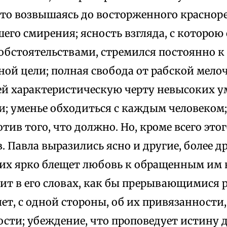
 то возвышаясь до восторженного красноре
его смирения; ясность взгляда, с которою
бстоятельствами, стремился постоянно 
ой цели; полная свобода от рабской мело
й характеристическую черту невысоких ум
и; уменье обходиться с каждым человеком;
ив того, что должно. Но, кроме всего этог
. Павла выразились ясно и другие, более 
них ярко блещет любовь к обращенным им 
чит в его словах, как бы прерывающимися 
т, с одной стороны, об их привязанности,
сти; убеждение, что проповедует истину д