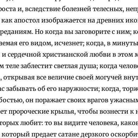
оста и, вследствие болезней телесных, не
как апостол изображается на древних ико
еданиям. Но когда вы заговорите с ним; к
емая его видом, исчезнет; когда, в минут
 и сердечной христианской любви в этом 
теле заблестит светлая душа; когда чело
 открывая все величие своей могучей вну
ас забывать об его наружности; когда, тор
абостью, он поражает своих врагов ужасн
ет пророческие крылья, чтобы вознести к
торых любит: то вы видите человека, каков
 который предает сатане дерзкого оскорби