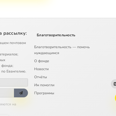
а рассылку:
Благотворительность
ашем почтовом
Благотворительность — помочь
нуждающимся
атериалов;
ных
О фонде
 фонда;
Новости
 по Евангелию.
Отчёты
Им помогли
Программы
ляются на