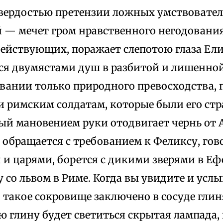
твердостью претензии ложных умствовател
 — мечет гром нравственного негодовани
ействующих, поражает слепотою глаза Ел
ся двумястами душ в разбитой и лишенной
овании только природного превосходства,
и римским солдатам, которые были его ст
рый мановением руки отодвигает чернь от
обращается с требованием к Феликсу, гово
и царями, борется с дикими зверями в Ефе
 со львом в Риме. Когда вы увидите и усл
о такое сокровище заключено в сосуде глин
 глину будет светиться скрытая лампада,