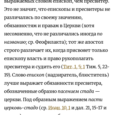
выражаемых словом епископ, чем пресвитер.
Это не значит, что епископы и пресвитеры не
различались по своему значению,
обязанностям и правам в Церкви (хотя
несомненно, что не различались иногда
по
названию;
ср. Феофилакта); тот же апостол
строго различает их, когда присвояет только
епископу власть и право рукополагать
пресвитера и судить его (
Тит. 1, 5; 1
Тим. 5, 22-
19). Слово
епископ
(надзиратель, блюститель)
лучше выражает обязанности пресвитера,
обозначенные образно
пасением стада —
церкви. Под образным выражением
пасти
церковь-стадо
(ср.
Иоан. 10, 1
и дал. 21, 15-17 и