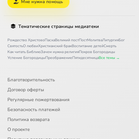
Мне нужна помощь
Тематические страницы медиатеки
Рождество Христово
Пасха
Великий пост
Пост
Молитва
Литургия
Бог
Святость
О любви
Христианский брак
Воспитание детей
Смерть
Как читать Библию
Зачем нужна религия
Покров Богородицы
Успение Богородицы
Преображение
Пятидесятница
Все темы →
Благотворительность
Договор оферты
Регулярные пожертвования
Безопасность платежей
Политика возврата
О проекте