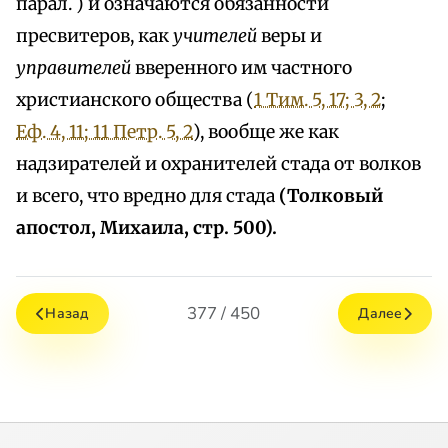
парал. ) и означаются обязанности
пресвитеров, как
учителей
веры и
управителей
вверенного им частного
христианского общества (
1 Тим. 5, 17; 3, 2
;
Еф. 4, 11; 1
1 Петр. 5, 2
), вообще же как
надзирателей и охранителей стада от волков
и всего, что вредно для стада
(Толковый
апостол, Михаила, стр. 500).
377 / 450
Назад
Далее