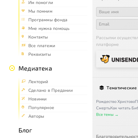
Им помогли
Мы помним
Программы фонда
Мне нужна помощь
Контакты
Рассылки осуществ
платформе
Все платежи
Реквизиты
Медиатека
Лекторий
Тематические
Сделано в Предании
Новинки
Рождество Христово
П
Популярное
Смерть
Как читать Б
Все темы →
Авторы
Блог
Благотворительнос