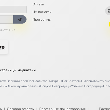
Отчёты
Им помогли
Программы
ляются на
 страницы медиатеки
асха
Великий пост
Пост
Молитва
Литургия
Бог
Святость
О любви
Христианс
иблию
Зачем нужна религия
Покров Богородицы
Успение Богородицы
Пре
ть
|
Договор оферты
|
Регулярные пожертвования
|
Распр