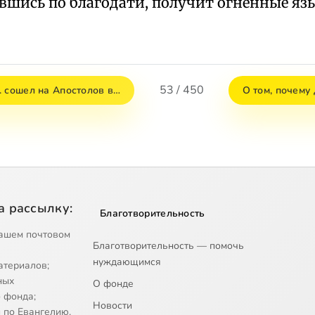
вшись по благодати, получит огненные я
53 / 450
. сошел на Апостолов в…
О том, почему
а рассылку:
Благотворительность
ашем почтовом
Благотворительность — помочь
нуждающимся
атериалов;
ных
О фонде
 фонда;
Новости
 по Евангелию.