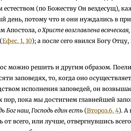
м естеством (по Божеству Он вездесущ), к
й день, потому что и они нуждались в пр
ам Апостола,
о Христе возглавлена всяческая, 
(
Ефес. 1, 10
); a после сего явился Богу Отцу,
рос можно решить и другим образом. Поел
сяти заповедях, то, когда оно осуществляет
дством исполнения заповедей, он возвышае
х пор, пока мы достигнем главнейшей запо
дь Бог наш, Господь един есть
(
Второз.6, 4
). А
от всего, или лучше, отвергнувшись всего,