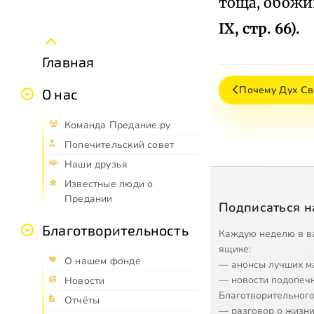
тоща, обожи
IX, стр. 66).
Главная
Почему Дух Св
О нас
Команда Предание.ру
Попечительский совет
Наши друзья
Известные люди о
Предании
Подписаться н
Благотворительность
Каждую неделю в в
ящике:
О нашем фонде
— анонсы лучших м
— новости подопеч
Новости
Благотворительного
Отчёты
— разговор о жизни