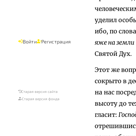
человечески
уделил особы
ибо, по слов
яже на земли
Войти
Регистрация
Святой Дух.
Этот же воп
сокрыто в де
на нас посре
Старая версия сайта
Старая версия фонда
высоту до те
гласит:
Госпо
отрешившись 