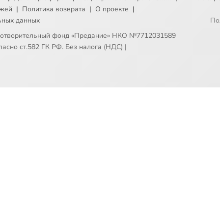
ежей
|
Политика возврата
|
О проекте
|
ьных данных
По
готворительный фонд «Предание» НКО №7712031589
асно ст.582 ГК РФ. Без налога (НДС)
|