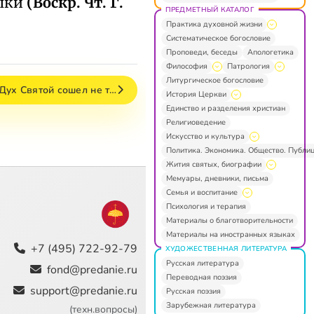
зыки
(Воскр. Чт. Г.
ПРЕДМЕТНЫЙ КАТАЛОГ
Практика духовной жизни
Систематическое богословие
Проповеди, беседы
Апологетика
Философия
Патрология
Литургическое богословие
 Дух Святой сошел не т…
История Церкви
Единство и разделения христиан
Религиоведение
Искусство и культура
Политика. Экономика. Общество. Публи
Жития святых, биографии
Мемуары, дневники, письма
Семья и воспитание
Психология и терапия
Материалы о благотворительности
Материалы на иностранных языках
+7 (495) 722-92-79
ХУДОЖЕСТВЕННАЯ ЛИТЕРАТУРА
Русская литература
fond@predanie.ru
Переводная поэзия
support@predanie.ru
Русская поэзия
Зарубежная литература
(техн.вопросы)