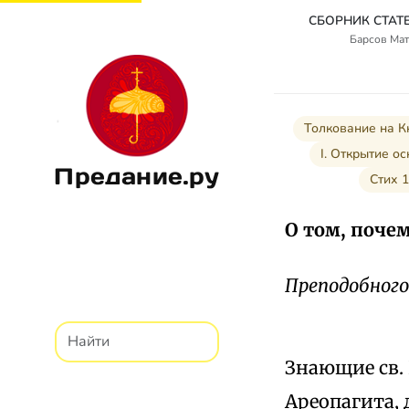
Барсов Мат
Толкование на К
I. Открытие о
Предание.ру
Стих 
О том, почем
Преподобного
Знающие св. 
Ареопагита, 