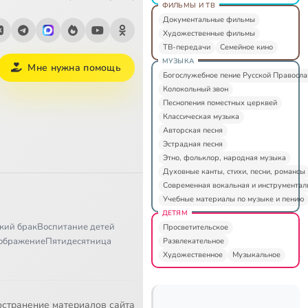
ФИЛЬМЫ И ТВ
Документальные фильмы
Художественные фильмы
ТВ-передачи
Семейное кино
МУЗЫКА
Мне нужна помощь
Богослужебное пение Русской Правосл
Колокольный звон
Песнопения поместных церквей
Классическая музыка
Авторская песня
Эстрадная песня
Этно, фольклор, народная музыка
Духовные канты, стихи, песни, романсы
Современная вокальная и инструментал
Учебные материалы по музыке и пению
ДЕТЯМ
кий брак
Воспитание детей
Просветительское
ображение
Пятидесятница
Развлекательное
Художественное
Музыкальное
остранение материалов сайта