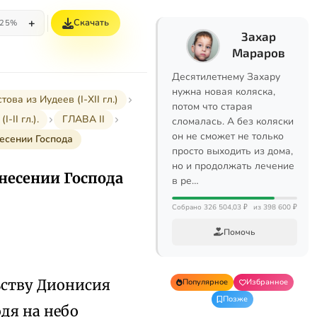
+
Скачать
25%
Захар
Мараров
Десятилетнему Захару
нужна новая коляска,
а из Иудеев (I-XII гл.)
потом что старая
II гл.).
ГЛАВА II
сломалась. А без коляски
он не сможет не только
несении Господа
просто выходить из дома,
но и продолжать лечение
знесении Господа
в ре…
Собрано 326 504,03 ₽
из 398 600 ₽
Помочь
льству Дионисия
Популярное
Избранное
Позже
одя на небо