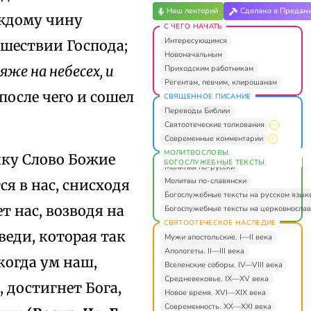
Наш лекторий
Сделано в Предан
аждому чину
С ЧЕГО НАЧАТЬ
Интересующимся
ишествии Господа;
Новоначальным
яже на небесех, и
Приходским работникам
Регентам, певчим, клирошанам
 после чего и сошел
СВЯЩЕННОЕ ПИСАНИЕ
Переводы Библии
Святоотеческие толкования
Современные комментарии
МОЛИТВОСЛОВЫ.
ику Слово Божие
БОГОСЛУЖЕБНЫЕ ТЕКСТЫ
Молитвы по-русски
Молитвы по-славянски
ся в нас, снисходя
Богослужебные тексты на русском язык
т нас, возводя на
Богослужебные тексты на церковнослав
СВЯТООТЕЧЕСКОЕ НАСЛЕДИЕ
веди, которая так
Мужи апостольские. I—II века
Апологеты. II—III века
 когда ум наш,
Вселенские соборы. IV—VIII века
Средневековье. IX—XV века
 достигнет Бога,
Новое время. XVI—XIX века
Современность. XX—XXI века