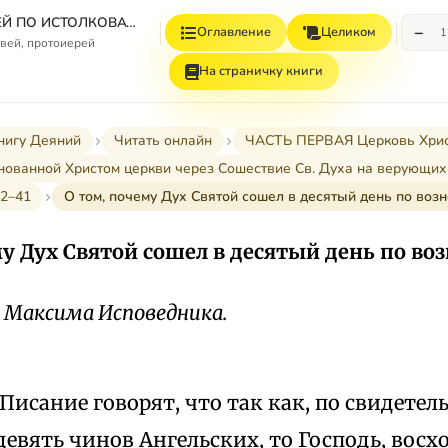
СБОРНИК СТАТЕЙ ПО ИСТОЛКОВАТЕЛЬНОМУ И НАЗИДАТЕЛЬНОМУ ЧТЕНИЮ ДЕЯНИЙ СВЯТЫХ АПОСТОЛОВ
−
Оглавление
Целиком
1
вей, протоиерей
На страничку книги
нигу Деяний
Читать онлайн
ЧАСТЬ ПЕРВАЯ Церковь Христов
снованной Христом церкви через Сошествие Св. Духа на верующих (I-
12–41
О том, почему Дух Святой сошел в десятый день по воз
у Дух Святой сошел в десятый день по во
 Максима Исповедника.
Писание говорят, что так как, по свидете
девять чинов Ангельских, то Господь, восх