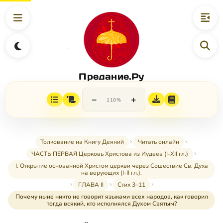
Предание.Ру
−
+
110%
Толкование на Книгу Деяний
Читать онлайн
ЧАСТЬ ПЕРВАЯ Церковь Христова из Иудеев (I-XII гл.)
I. Открытие основанной Христом церкви через Сошествие Св. Духа
на верующих (I-II гл.).
ГЛАВА II
Стих 3–11
Почему ныне никто не говорит языками всех народов, как говорил
тогда всякий, кто исполнялся Духом Святым?