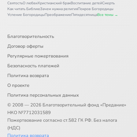
Святость
О любви
Христианский брак
Воспитание детей
Смерть
Как читать Библию
Зачем нужна религия
Покров Богородицы
Успение Богородицы
Преображение
Пятидесятница
Все темы →
Благотворительность
Договор оферты
Регулярные пожертвования
Безопасность платежей
Политика возврата
О проекте
Политика персональных данных
© 2008 — 2026 Благотворительный фонд «Предание»
НКО №7712031589
Пожертвование согласно ст.582 ГК РФ. Без налога
(НДС)
Политика возврата