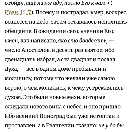
отойду,
аще ли же иду, послю Его к вам»
(
Иоан. 16, 7
). Посему и пострадал, умер, воскрес,
вознесся на небо: затем оставалось исполнить
обещание. В ожидании сего, ученики Его,
имен,
как написано,
яко сто двадесять, —
число Апостолов, в десять раз взятое; ибо
двенадцать избрал, а ста двадцати послал
Духа, — все в одном доме пребывали и
молились; потому что желали уже самою
верою, о чем молились, к чему устремлялись
духом. Это были новые мехи, которые
ожидали нового вина с небес, и оно пришло.
Ибо великий Виноград был уже истоптан и
прославлен: а в Евангелии сказано:
не у бо бы