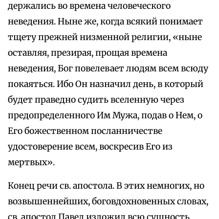
держались во времена человеческого
неведения. Ныне же, когда всякий понимает
тщету прежней низменной религии, «ныне
оставляя, презирая, прощая времена
неведения, Бог повелевает людям всем всюду
покаяться. Ибо Он назначил день, в который
будет праведно судить вселенную через
предопределенного Им Мужа, подав о Нем, о
Его божественном посланничестве
удостоверение всем, воскресив Его из
мертвых».
Конец речи св. апостола. В этих немногих, но
возвышеннейших, боговдохновенных словах,
св. апостол Павел изложил всю сущность