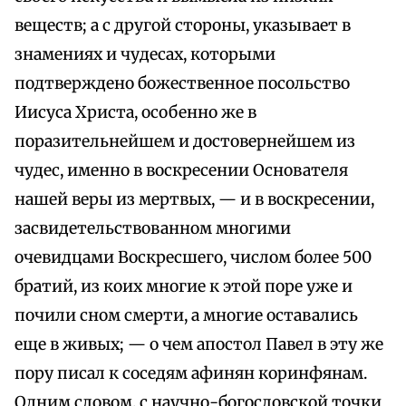
веществ; а с другой стороны, указывает в
знамениях и чудесах, которыми
подтверждено божественное посольство
Иисуса Христа, особенно же в
поразительнейшем и достовернейшем из
чудес, именно в воскресении Основателя
нашей веры из мертвых, — и в воскресении,
засвидетельствованном многими
очевидцами Воскресшего, числом более 500
братий, из коих многие к этой поре уже и
почили сном смерти, а многие оставались
еще в живых; — о чем апостол Павел в эту же
пору писал к соседям афинян коринфянам.
Одним словом, с научно-богословской точки