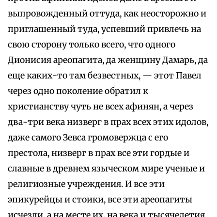
выпровожденный оттуда, как неосторожно и
приглашенный туда, успевший привлечь на
свою сторону только всего, что одного
Дионисия ареопагита, да женщину Дамарь, да
еще каких-то там безвестных, — этот Павел
через одно поколение обратил к
христианству чуть не всех афинян, а через
два-три века низверг в прах всех этих идолов,
даже самого Зевса громовержца с его
престола, низверг в прах все эти гордые и
славные в древнем языческом мире ученые и
религиозные учреждения. И все эти
эпикурейцы и стоики, все эти ареопагиты
исчезли, а на месте их, на века и тысячелетия,