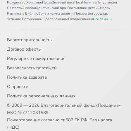
Рождество Христово
Пасха
Великий пост
Пост
Молитва
Литургия
Бог
Святость
О любви
Христианский брак
Воспитание детей
Смерть
Как читать Библию
Зачем нужна религия
Покров Богородицы
Успение Богородицы
Преображение
Пятидесятница
Все темы →
Благотворительность
Договор оферты
Регулярные пожертвования
Безопасность платежей
Политика возврата
О проекте
Политика персональных данных
© 2008 — 2026 Благотворительный фонд «Предание»
НКО №7712031589
Пожертвование согласно ст.582 ГК РФ. Без налога
(НДС)