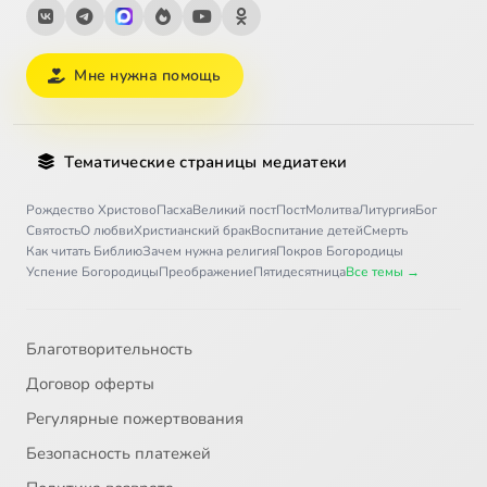
Мне нужна помощь
Тематические страницы медиатеки
Рождество Христово
Пасха
Великий пост
Пост
Молитва
Литургия
Бог
Святость
О любви
Христианский брак
Воспитание детей
Смерть
Как читать Библию
Зачем нужна религия
Покров Богородицы
Успение Богородицы
Преображение
Пятидесятница
Все темы →
Благотворительность
Договор оферты
Регулярные пожертвования
Безопасность платежей