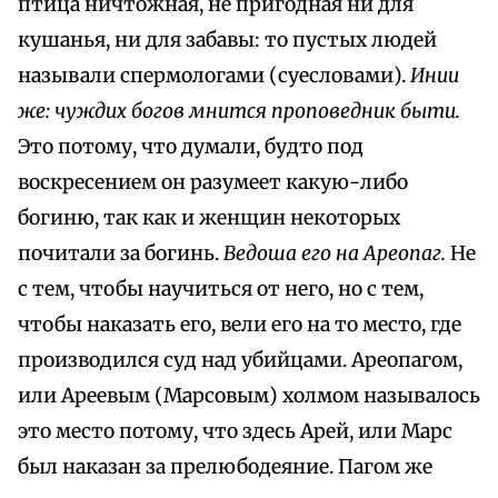
птица ничтожная, не пригодная ни для
кушанья, ни для забавы: то пустых людей
называли спермологами (суесловами).
Инии
же: чуждих богов мнится проповедник быти.
Это потому, что думали, будто под
воскресением он разумеет какую-либо
богиню, так как и женщин некоторых
почитали за богинь.
Ведоша его на Ареопаг.
Не
с тем, чтобы научиться от него, но с тем,
чтобы наказать его, вели его на то место, где
производился суд над убийцами. Ареопагом,
или Ареевым (Марсовым) холмом называлось
это место потому, что здесь Арей, или Марс
был наказан за прелюбодеяние. Пагом же