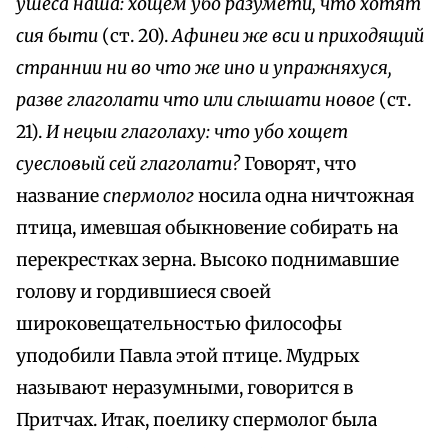
ушеса наша: хощем убо разумети, что хотят
сия быти
(ст. 20).
Афинеи же вси и приходящий
страннии ни во что же ино и упражняхуся,
разве глаголати что или слышати новое
(ст.
21).
И нецыи глаголаху: что убо хощет
суесловый сей глаголати?
Говорят, что
название
спермолог
носила одна ничтожная
птица, имевшая обыкновение собирать на
перекрестках зерна. Высоко поднимавшие
голову и гордившиеся своей
широковещательностью философы
уподобили Павла этой птице. Мудрых
называют неразумными, говорится в
Притчах. Итак, поелику спермолог была