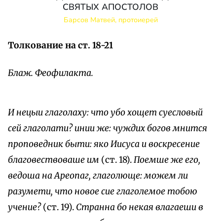
СВЯТЫХ АПОСТОЛОВ
Барсов Матвей, протоиерей
Толкование на ст. 18-21
Блаж. Феофилакта.
И нецыи глаголаху: что убо хощет суесловый
сей глаголати? инии же: чуждих богов мнится
проповедник быти: яко Иисуса и воскресение
благовествоваше им
(ст. 18).
Поемше же его,
ведоша на Ареопаг, глаголюще: можем ли
разумети, что новое сие глаголемое тобою
учение?
(ст. 19).
Странна бо некая влагаеши в