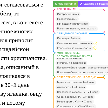
 согласоваться с
Наш лекторий
Сделано в Предан
С ЧЕГО НАЧАТЬ
бета, то
Интересующимся
Новоначальным
его, в контексте
Приходским работникам
Регентам, певчим, клирошанам
енное многих
СВЯЩЕННОЕ ПИСАНИЕ
Переводы Библии
стол приносит
Святоотеческие толкования
Современные комментарии
й иудейской
МОЛИТВОСЛОВЫ.
БОГОСЛУЖЕБНЫЕ ТЕКСТЫ
ости христианства.
Молитвы по-русски
Молитвы по-славянски
ва, описанный в
Богослужебные тексты на русском язык
Богослужебные тексты на церковнослав
держивался в
СВЯТООТЕЧЕСКОЕ НАСЛЕДИЕ
Мужи апостольские. I—II века
 в 30-й день
Апологеты. II—III века
Вселенские соборы. IV—VIII века
ву ягненка, овцу
Средневековье. IX—XV века
Новое время. XVI—XIX века
, и потому
Современность. XX—XXI века