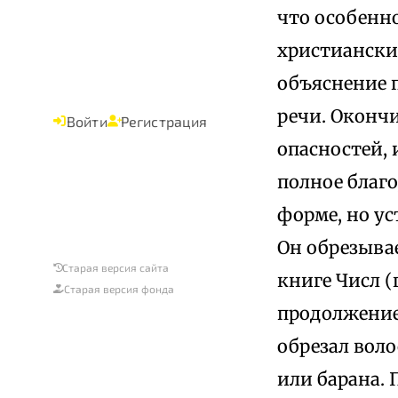
что особенно
христианским
объяснение п
речи. Оконч
Войти
Регистрация
опасностей, 
полное благ
форме, но ус
Он обрезывае
Старая версия сайта
книге Числ (
Старая версия фонда
продолжение 
обрезал воло
или барана. 