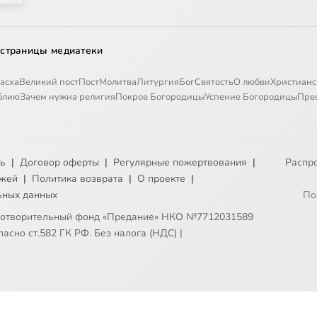
 страницы медиатеки
асха
Великий пост
Пост
Молитва
Литургия
Бог
Святость
О любви
Христианс
иблию
Зачем нужна религия
Покров Богородицы
Успение Богородицы
Пре
ть
|
Договор оферты
|
Регулярные пожертвования
|
Распр
ежей
|
Политика возврата
|
О проекте
|
ьных данных
По
готворительный фонд «Предание» НКО №7712031589
асно ст.582 ГК РФ. Без налога (НДС)
|