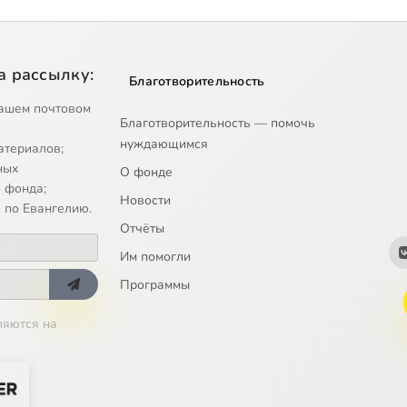
а рассылку:
Благотворительность
ашем почтовом
Благотворительность — помочь
нуждающимся
атериалов;
ных
О фонде
 фонда;
Новости
 по Евангелию.
Отчёты
Им помогли
Программы
ляются на