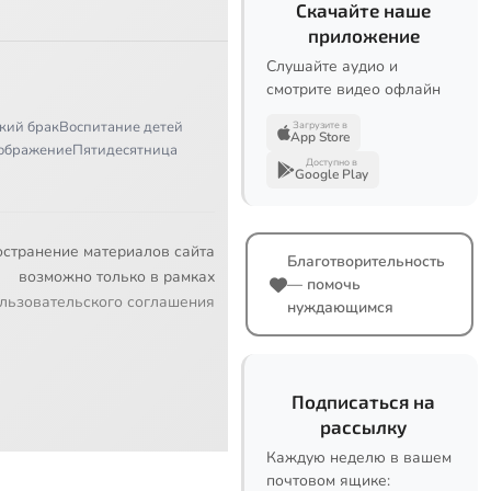
Скачайте наше
приложение
Слушайте аудио и
смотрите видео офлайн
кий брак
Воспитание детей
Загрузите в
App Store
ображение
Пятидесятница
Доступно в
Google Play
остранение материалов сайта
Благотворительность
возможно только в рамках
— помочь
льзовательского соглашения
нуждающимся
Подписаться на
рассылку
Каждую неделю в вашем
почтовом ящике: