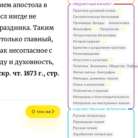
ием апостола в
ПРЕДМЕТНЫЙ КАТАЛОГ
Практика духовной жизни
сл нигде не
Систематическое богословие
Проповеди, беседы
Апологетика
праздника. Таким
Философия
Патрология
Литургическое богословие
 только главный,
История Церкви
Единство и разделения христиан
ак несогласное с
Религиоведение
Искусство и культура
ду и духовность,
Политика. Экономика. Общество. Публи
кр. чт. 1873 г., стр.
Жития святых, биографии
Мемуары, дневники, письма
Семья и воспитание
Психология и терапия
Материалы о благотворительности
Материалы на иностранных языках
ХУДОЖЕСТВЕННАЯ ЛИТЕРАТУРА
О том же
Русская литература
Переводная поэзия
Русская поэзия
Зарубежная литература