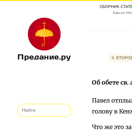
Барсов Мат
Предание.ру
II. ВТОРО
Об обете св. 
Павел отплыл
голову в Кен
Что же это з