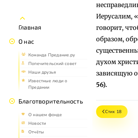
несправедли
Иерусалим, 
Главная
говорит, что
образом, обр
О нас
существенный
Команда Предание.ру
духом христи
Попечительский совет
зависящую о
Наши друзья
Известные люди о
56).
Предании
Благотворительность
Стих 18
О нашем фонде
Новости
Отчёты