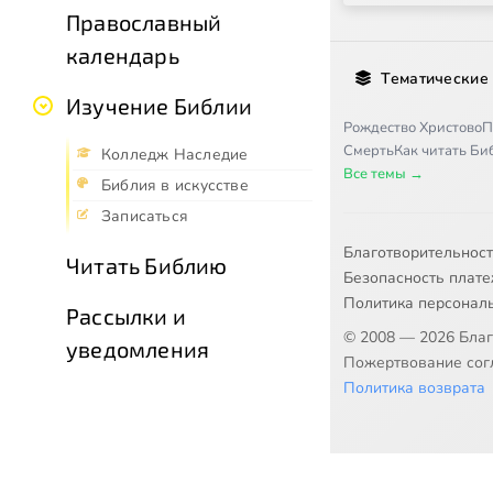
Православный
календарь
Тематические
Изучение Библии
Рождество Христово
П
Смерть
Как читать Б
Колледж Наследие
Все темы →
Библия в искусстве
Записаться
Благотворительнос
Читать Библию
Безопасность плат
Политика персонал
Рассылки и
© 2008 — 2026 Бла
уведомления
Пожертвование согл
Политика возврата