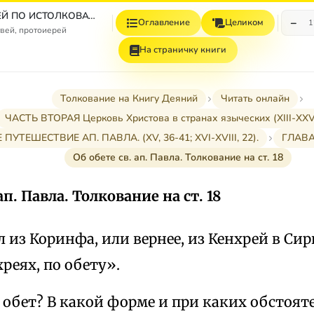
СБОРНИК СТАТЕЙ ПО ИСТОЛКОВАТЕЛЬНОМУ И НАЗИДАТЕЛЬНОМУ ЧТЕНИЮ ДЕЯНИЙ СВЯТЫХ АПОСТОЛОВ
−
Оглавление
Целиком
1
вей, протоиерей
На страничку книги
Толкование на Книгу Деяний
Читать онлайн
ЧАСТЬ ВТОРАЯ Церковь Христова в странах языческих (XIII-XXVII
Е ПУТЕШЕСТВИЕ АП. ПАВЛА. (XV, 36-41; XVI-XVIII, 22).
ГЛАВА 
Об обете св. ап. Павла. Толкование на ст. 18
ап. Павла. Толкование на ст. 18
 из Коринфа, или вернее, из Кенхрей в Си
хреях, по обету».
а обет? В какой форме и при каких обстоят