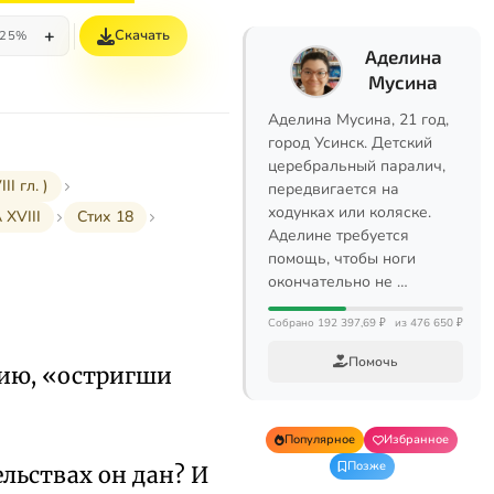
+
Скачать
25%
Аделина
Мусина
Аделина Мусина, 21 год,
город Усинск. Детский
церебральный паралич,
I гл. )
передвигается на
ходунках или коляске.
XVIII
Стих 18
Аделине требуется
помощь, чтобы ноги
окончательно не …
Собрано 192 397,69 ₽
из 476 650 ₽
Помочь
рию, «остригши
Популярное
Избранное
Позже
ельствах он дан? И