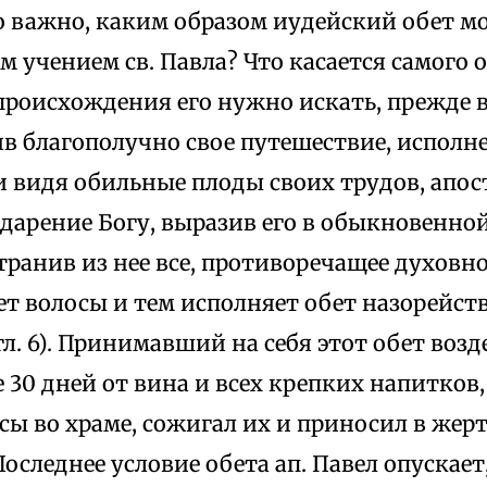
 важно, каким образом иудейский обет мог
 учением св. Павла? Что касается самого о
роисхождения его нужно искать, прежде вс
ив благополучно свое путешествие, исполн
и видя обильные плоды своих трудов, апо
одарение Богу, выразив его в обыкновенно
транив из нее все, противоречащее духовн
т волосы и тем исполняет обет назорейст
гл. 6). Принимавший на себя этот обет воз
30 дней от вина и всех крепких напитков,
сы во храме, сожигал их и приносил в жерт
Последнее условие обета ап. Павел опускает