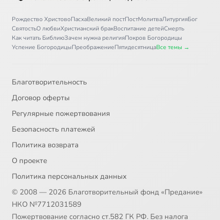
Рождество Христово
Пасха
Великий пост
Пост
Молитва
Литургия
Бог
Святость
О любви
Христианский брак
Воспитание детей
Смерть
Как читать Библию
Зачем нужна религия
Покров Богородицы
Успение Богородицы
Преображение
Пятидесятница
Все темы →
Благотворительность
Договор оферты
Регулярные пожертвования
Безопасность платежей
Политика возврата
О проекте
Политика персональных данных
© 2008 — 2026 Благотворительный фонд «Предание»
НКО №7712031589
Пожертвование согласно ст.582 ГК РФ. Без налога