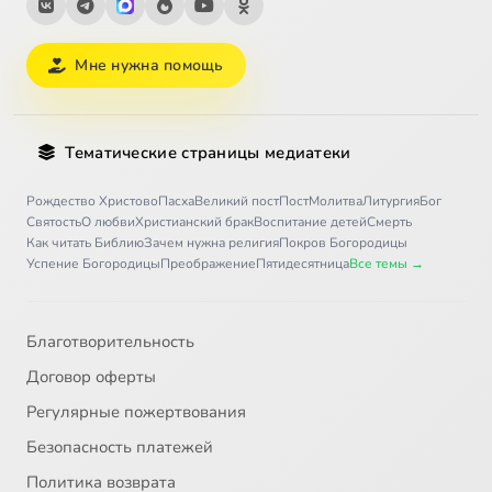
Мне нужна помощь
Тематические страницы медиатеки
Рождество Христово
Пасха
Великий пост
Пост
Молитва
Литургия
Бог
Святость
О любви
Христианский брак
Воспитание детей
Смерть
Как читать Библию
Зачем нужна религия
Покров Богородицы
Успение Богородицы
Преображение
Пятидесятница
Все темы →
Благотворительность
Договор оферты
Регулярные пожертвования
Безопасность платежей
Политика возврата