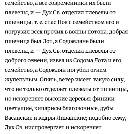
семейство, а все современники их были
плевелы, и — Дух Св. отделил плевелы от
пшеницы, т. е. спас Ноя с семейством его и
погрузил всех прочих в волны потопа; добрая
пшеница был Лот, а Содомляне были
плевелы, и — Дух Св. отделил плевелы от
доброго семени, извел из Содома Лота и его
семейство, а Содомлян погубил огнем
жупельным. Опять, ветер имеет такую силу,
что не только отделяет плевелы от пшеницы,
но искореняет высокие деревья: финики
цветущие, кипарисы благовонные, дубы
Васанские и кедры Ливанские; подобно сему,
Дух Св. ниспровергает и искореняет