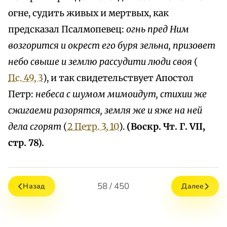
огне, судить живых и мертвых, как
предсказал Псалмопевец:
огнь пред Ним
возгорится и окрест его буря зельна, призовет
небо свыше и землю рассудити люди своя
(
Пс. 49, 3
), и так свидетельствует Апостол
Петр:
небеса с шумом мимоидут, стихии же
сжигаеми разорятся, земля же и яже на ней
дела сгорят
(
2 Петр. 3, 10
).
(Воскр. Чт. Г. VII,
стр. 78).
58 / 450
Назад
Далее