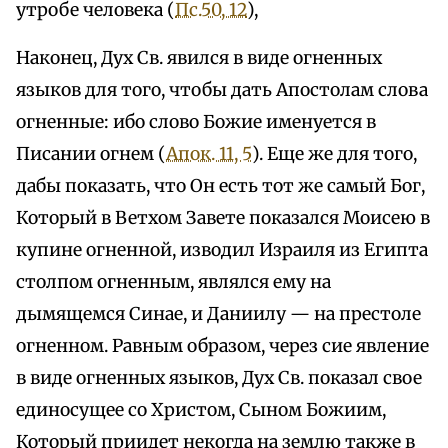
утробе человека (
Пс.50, 12
),
Наконец, Дух Св. явился в виде огненных
языков для того, чтобы дать Апостолам слова
огненные: ибо слово Божие именуется в
Писании огнем (
Апок. 11, 5
). Еще же для того,
дабы показать, что Он есть тот же самый Бог,
Который в Ветхом Завете показался Моисею в
купине огненной, изводил Израиля из Египта
столпом огненным, являлся ему на
дымящемся Синае, и Даниилу — на престоле
огненном. Равным образом, через сие явление
в виде огненных языков, Дух Св. показал свое
единосущее со Христом, Сыном Божиим,
Который приидет некогда на землю также в