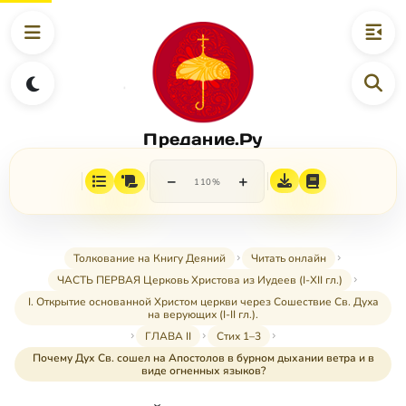
Предание.Ру
−
+
110%
Толкование на Книгу Деяний
Читать онлайн
ЧАСТЬ ПЕРВАЯ Церковь Христова из Иудеев (I-XII гл.)
I. Открытие основанной Христом церкви через Сошествие Св. Духа
на верующих (I-II гл.).
ГЛАВА II
Стих 1–3
Почему Дух Св. сошел на Апостолов в бурном дыхании ветра и в
виде огненных языков?