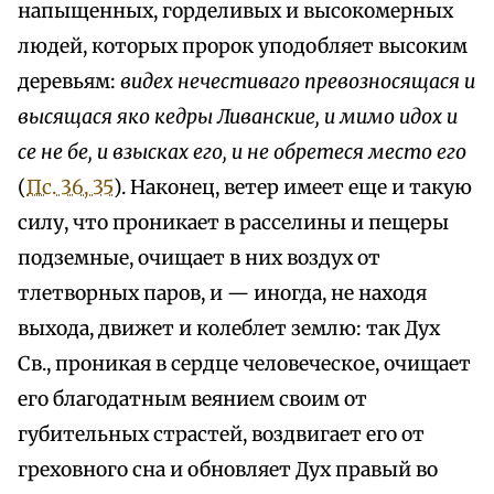
напыщенных, горделивых и высокомерных
людей, которых пророк уподобляет высоким
деревьям:
видех нечестиваго превозносящася и
высящася яко кедры Ливанские, и мимо идох и
се не бе, и взысках его, и не обретеся место его
(
Пс. 36, 35
). Наконец, ветер имеет еще и такую
силу, что проникает в расселины и пещеры
подземные, очищает в них воздух от
тлетворных паров, и — иногда, не находя
выхода, движет и колеблет землю: так Дух
Св., проникая в сердце человеческое, очищает
его благодатным веянием своим от
губительных страстей, воздвигает его от
греховного сна и обновляет Дух правый во