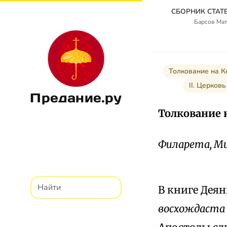
Барсов Мат
Толкование на К
II. Церковь
Предание.ру
Толкование н
Филарета, Ми
В книге Дея
восхождаста 