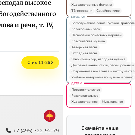
реподал высокое
Художественные фильмы
ТВ-передачи
Семейное кино
 Богодейственного
МУЗЫКА
Богослужебное пение Русской Правосл
лова и речи, т. IV,
Колокольный звон
Песнопения поместных церквей
Классическая музыка
Авторская песня
Эстрадная песня
Этно, фольклор, народная музыка
Стих 11-26
Духовные канты, стихи, песни, романсы
Современная вокальная и инструментал
Учебные материалы по музыке и пению
ДЕТЯМ
Просветительское
Развлекательное
Художественное
Музыкальное
Скачайте наше
+7 (495) 722-92-79
приложение