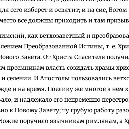
для сего изберет и освятит; и на сие, Богом
место все должны приходить и там призыв
лимский, как ветхозаветный и преобразов
лением Преобразованной Истины, т. е. Хри
ового Завета. От Христа Спасителя получ
им преемникам власть созидать храмы хри
е и селении. И Апостолы пользовались вет
жде и на время. Поелику же многое в нем 
ало, и надлежало его непременно перестр
о к Новому Завету; ту грубую работу разо
Божие поручило язычникам римлянам, а 