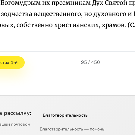
 Богомудрым их преемникам Дух Святой п
 зодчества вещественного, но духовного и
овых, собственно христианских, храмов.
(С
95 / 450
стих 1-й.
а рассылку:
Благотворительность
ашем почтовом
Благотворительность — помочь