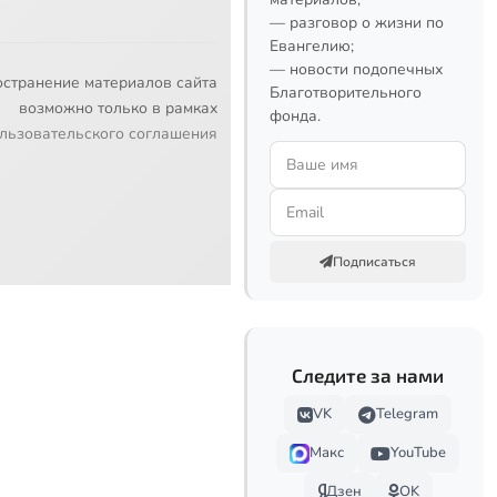
— разговор о жизни по
Евангелию;
— новости подопечных
остранение материалов сайта
Благотворительного
возможно только в рамках
фонда.
льзовательского соглашения
Подписаться
Следите за нами
VK
Telegram
Макс
YouTube
Дзен
OK