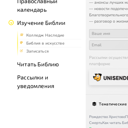
Православный
— анонсы лучших м
— новости подопеч
календарь
Благотворительного
— разговор о жизни
Изучение Библии
Колледж Наследие
Библия в искусстве
Записаться
Рассылки осуществ
Читать Библию
платформе
Рассылки и
уведомления
Тематические
Рождество Христово
П
Смерть
Как читать Б