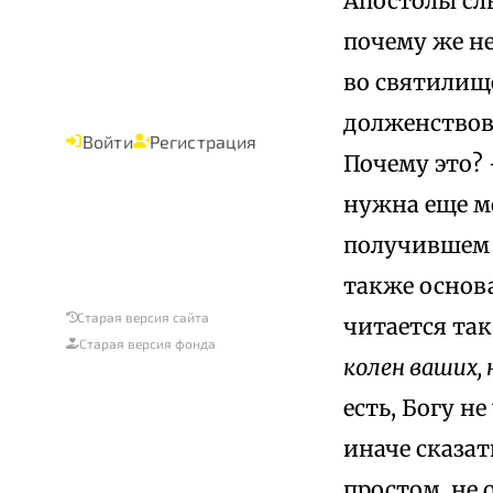
Апостолы сл
почему же н
во святилище
долженствов
Войти
Регистрация
Почему это?
нужна еще мо
получившем 
также основ
Старая версия сайта
читается так
Старая версия фонда
колен ваших,
есть, Богу н
иначе сказа
простом, не 