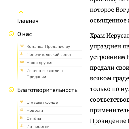
которое Бог 
освященное 
Главная
О нас
Храм Иеруса
упразднен яв
Команда Предание.ру
Попечительский совет
устроением Н
Наши друзья
предали сво
Известные люди о
Предании
всяком град
только по ну
Благотворительность
соответствов
О нашем фонде
применительн
Новости
Отчёты
Провидение 
Им помогли