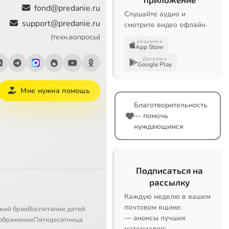
fond@predanie.ru
Слушайте аудио и
support@predanie.ru
смотрите видео офлайн
(техн.вопросы)
Загрузите в
App Store
Доступно в
Google Play
Мне нужна помощь
Благотворительность
— помочь
нуждающимся
Подписаться на
рассылку
Каждую неделю в вашем
почтовом ящике:
кий брак
Воспитание детей
— анонсы лучших
ображение
Пятидесятница
материалов;