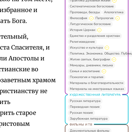
Практика духовной жизни
Систематическое богословие
 избранное и
Проповеди, беседы
Апологетика
Философия
Патрология
ать Бога.
Литургическое богословие
История Церкви
ательный,
Единство и разделения христиан
Религиоведение
ста Спасителя, и
Искусство и культура
Политика. Экономика. Общество. Публи
или Апостолы и
Жития святых, биографии
Мемуары, дневники, письма
стианские во
Семья и воспитание
Психология и терапия
хозаветным храмом
Материалы о благотворительности
Материалы на иностранных языках
христианству не
ХУДОЖЕСТВЕННАЯ ЛИТЕРАТУРА
оить
Русская литература
Переводная поэзия
рить старое
Русская поэзия
Зарубежная литература
Христовым
ФИЛЬМЫ И ТВ
Документальные фильмы