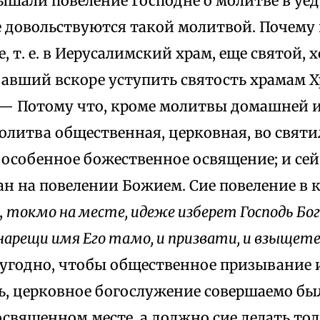
ышали повеление Господне о молитве в уе
е довольствуются такой молитвой. Почему
, т. е. в Иерусалимский храм, еще святой, 
авший вскоре уступить святость храмам 
 — Потому что, кроме молитвы домашней и
литва общественная, церковная, во святил
особенное божественное освящение; и се
ан на повелении Божием. Сие повеление в 
,
токмо на месте, идеже изберет Господь Бог
 нарещи имя Его тамо, и призвати, и взыщет
е угодно, чтобы общественное призывание 
ть, церковное богослужение совершаемо бы
освященном месте, а должно сие делать тол