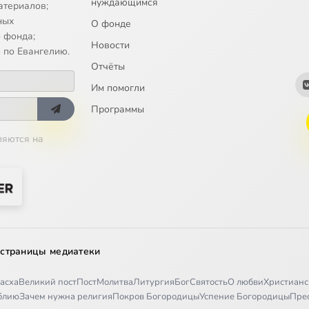
нуждающимся
атериалов;
ных
О фонде
 фонда;
Новости
 по Евангелию.
Отчёты
Им помогли
Программы
ляются на
 страницы медиатеки
асха
Великий пост
Пост
Молитва
Литургия
Бог
Святость
О любви
Христианс
иблию
Зачем нужна религия
Покров Богородицы
Успение Богородицы
Пре