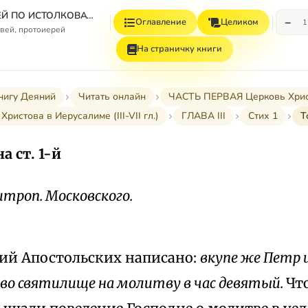
СБОРНИК СТАТЕЙ ПО ИСТОЛКОВАТЕЛЬНОМУ И НАЗИДАТЕЛЬНОМУ ЧТЕНИЮ ДЕЯНИЙ СВЯТЫХ АПОСТОЛОВ
−
Оглавление
Целиком
1
вей, протоиерей
На страничку книги
нигу Деяний
Читать онлайн
ЧАСТЬ ПЕРВАЯ Церковь Христов
 Христова в Иерусалиме (III-VII гл.)
ГЛАВА III
Стих 1
Т
а ст. 1-й
троп. Московского.
ний Апостольских написано:
вкупе же Петр 
во святилище на молитву в час девятый.
Чт