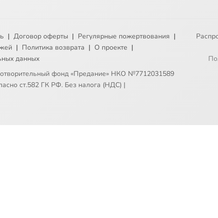
ть
|
Договор оферты
|
Регулярные пожертвования
|
Распр
ежей
|
Политика возврата
|
О проекте
|
ьных данных
По
готворительный фонд «Предание» НКО №7712031589
асно ст.582 ГК РФ. Без налога (НДС)
|