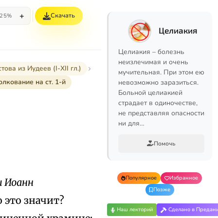
+
Скачать
25%
Целиакия
Целиакия – болезнь
неизлечимая и очень
а из Иудеев (I-XII гл.)
мучительная. При этом ею
олкование на ст. 1-й
невозможно заразиться.
Больной целиакией
страдает в одиночестве,
не представляя опасности
ни для…
Помочь
Популярное
Избранное
и Иоанн
Позже
о это значит?
Наш лекторий
Сделано в Предан