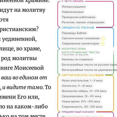
диненной храмине:
С ЧЕГО НАЧАТЬ
Интересующимся
 идут на молитву
Новоначальным
Приходским работникам
хотя
Регентам, певчим, клирошанам
СВЯЩЕННОЕ ПИСАНИЕ
Христианским?
Переводы Библии
 уединенной,
Святоотеческие толкования
Современные комментарии
ище, во храме,
МОЛИТВОСЛОВЫ.
БОГОСЛУЖЕБНЫЕ ТЕКСТЫ
Молитвы по-русски
й род молитвы
Молитвы по-славянски
Богослужебные тексты на русском язык
книге Моисеевой
Богослужебные тексты на церковнослав
СВЯТООТЕЧЕСКОЕ НАСЛЕДИЕ
 ваш во едином от
Мужи апостольские. I—II века
Апологеты. II—III века
е, и видите тамо.
То
Вселенские соборы. IV—VIII века
имени Его или,
Средневековье. IX—XV века
Новое время. XVI—XIX века
ло на каком-либо
Современность. XX—XXI века
ПРЕДМЕТНЫЙ КАТАЛОГ
ько на том месте,