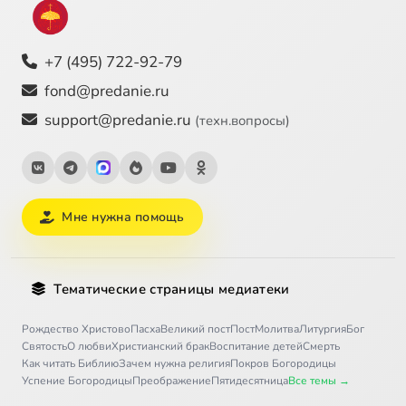
+7 (495) 722-92-79
fond@predanie.ru
support@predanie.ru
(техн.вопросы)
Мне нужна помощь
Тематические страницы медиатеки
Рождество Христово
Пасха
Великий пост
Пост
Молитва
Литургия
Бог
Святость
О любви
Христианский брак
Воспитание детей
Смерть
Как читать Библию
Зачем нужна религия
Покров Богородицы
Успение Богородицы
Преображение
Пятидесятница
Все темы →