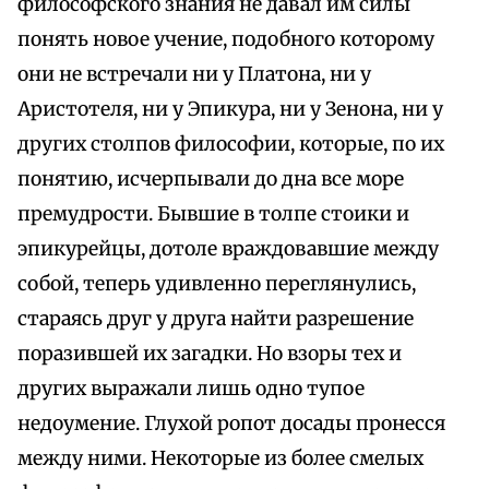
философского знания не давал им силы
понять новое учение, подобного которому
они не встречали ни у Платона, ни у
Аристотеля, ни у Эпикура, ни у Зенона, ни у
других столпов философии, которые, по их
понятию, исчерпывали до дна все море
премудрости. Бывшие в толпе стоики и
эпикурейцы, дотоле враждовавшие между
собой, теперь удивленно переглянулись,
стараясь друг у друга найти разрешение
поразившей их загадки. Но взоры тех и
других выражали лишь одно тупое
недоумение. Глухой ропот досады пронесся
между ними. Некоторые из более смелых