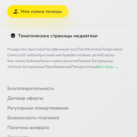
Мне нужна помощь
Тематические страницы медиатеки
Рождество Христово
Пасха
Великий пост
Пост
Молитва
Литургия
Бог
Святость
О любви
Христианский брак
Воспитание детей
Смерть
Как читать Библию
Зачем нужна религия
Покров Богородицы
Успение Богородицы
Преображение
Пятидесятница
Все темы →
Благотворительность
Договор оферты
Регулярные пожертвования
Безопасность платежей
Политика возврата