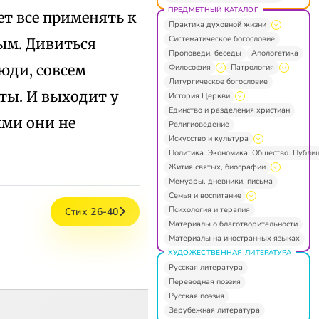
ПРЕДМЕТНЫЙ КАТАЛОГ
дет все применять к
Практика духовной жизни
Систематическое богословие
ным. Дивиться
Проповеди, беседы
Апологетика
юди, совсем
Философия
Патрология
Литургическое богословие
ты. И выходит у
История Церкви
Единство и разделения христиан
ями они не
Религиоведение
Искусство и культура
Политика. Экономика. Общество. Публи
Жития святых, биографии
Мемуары, дневники, письма
Семья и воспитание
Психология и терапия
Стих 26-40
Материалы о благотворительности
Материалы на иностранных языках
ХУДОЖЕСТВЕННАЯ ЛИТЕРАТУРА
Русская литература
Переводная поэзия
Русская поэзия
Зарубежная литература