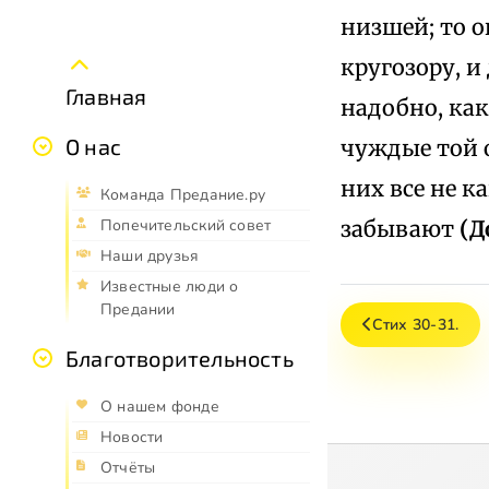
низшей; то о
кругозору, и
Главная
надобно, как
О нас
чуждые той 
них все не к
Команда Предание.ру
забывают
(Д
Попечительский совет
Наши друзья
Известные люди о
Предании
Стих 30-31.
Благотворительность
О нашем фонде
Новости
Отчёты