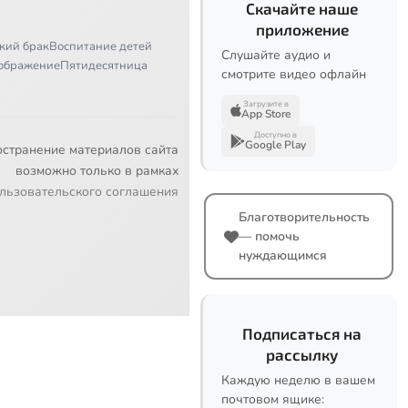
Скачайте наше
приложение
кий брак
Воспитание детей
Слушайте аудио и
ображение
Пятидесятница
смотрите видео офлайн
Загрузите в
App Store
Доступно в
Google Play
остранение материалов сайта
возможно только в рамках
льзовательского соглашения
Благотворительность
— помочь
нуждающимся
Подписаться на
рассылку
Каждую неделю в вашем
почтовом ящике: