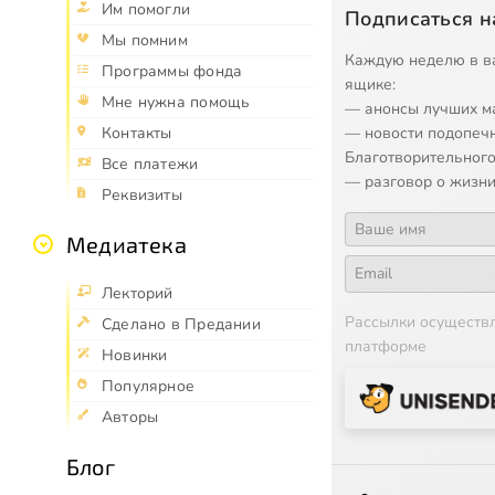
Им помогли
Подписаться н
Мы помним
Каждую неделю в в
Программы фонда
ящике:
Мне нужна помощь
— анонсы лучших м
— новости подопеч
Контакты
Благотворительного
Все платежи
— разговор о жизни
Реквизиты
Медиатека
Лекторий
Рассылки осуществ
Сделано в Предании
платформе
Новинки
Популярное
Авторы
Блог