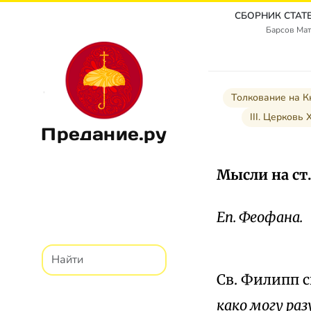
Барсов Мат
Толкование на К
III. Церковь 
Предание.ру
Мысли на ст.
Еп. Феофана.
Св. Филипп 
како могу ра