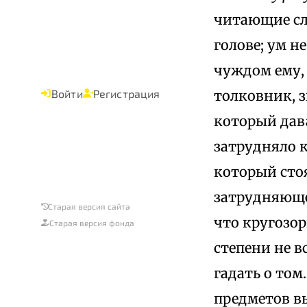
читающие сл
голове; ум н
чуждом ему, 
толковник, з
Войти
Регистрация
который дава
затрудняло к
который стоя
затрудняющее
Старая версия сайта
что кругозо
Старая версия фонда
степени не в
гадать о том
предметов в