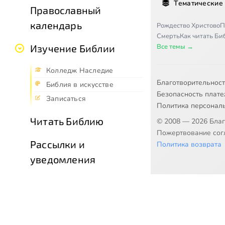
Тематические
Православный
календарь
Рождество Христово
П
Смерть
Как читать Б
Все темы →
Изучение Библии
Колледж Наследие
Благотворительнос
Библия в искусстве
Безопасность плат
Записаться
Политика персонал
Читать Библию
© 2008 — 2026 Бла
Пожертвование согл
Рассылки и
Политика возврата
уведомления