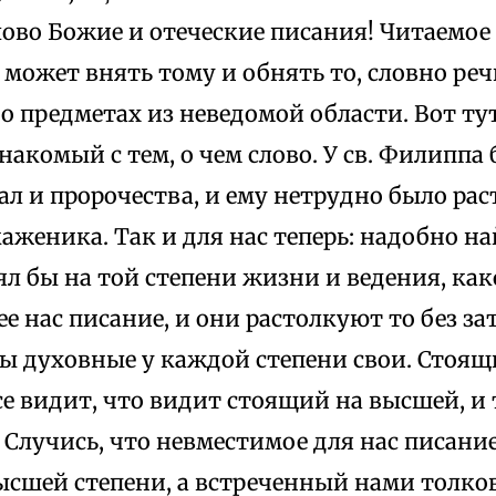
ово Божие и отеческие писания! Читаемое 
е может внять тому и обнять то, словно реч
о предметах из неведомой области. Вот ту
накомый с тем, о чем слово. У св. Филиппа 
л и пророчества, и ему нетрудно было рас
аженика. Так и для нас теперь: надобно на
л бы на той степени жизни и ведения, как
 нас писание, и они растолкуют то без з
ры духовные у каждой степени свои. Стоя
се видит, что видит стоящий на высшей, и
. Случись, что невместимое для нас писание
ысшей степени, а встреченный нами толко