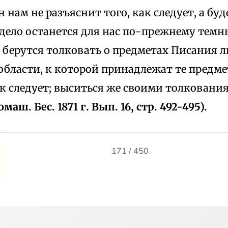
н нам не разъяснит того, как следует, а бу
 дело останется для нас по-прежнему тем
 берутся толковать о предметах Писания л
области, к которой принадлежат те предме
ак следует; выситься же своими толковани
омаш. Бес. 1871 г. Вып. 16, стр. 492-495).
171 / 450