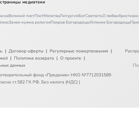
 страницы медиатеки
асха
Великий пост
Пост
Молитва
Литургия
Бог
Святость
О любви
Христианс
иблию
Зачем нужна религия
Покров Богородицы
Успение Богородицы
Пре
ть
|
Договор оферты
|
Регулярные пожертвования
|
Распр
ежей
|
Политика возврата
|
О проекте
|
ьных данных
По
готворительный фонд «Предание» НКО №7712031589
асно ст.582 ГК РФ. Без налога (НДС)
|