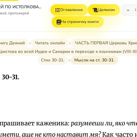
СБОРНИК СТАТЕЙ ПО ИСТОЛКОВАТЕЛЬНОМУ И НАЗИДАТЕЛЬНОМУ ЧТЕНИЮ ДЕЯНИЙ СВЯТЫХ АПОСТОЛОВ
−
Оглавление
Целиком
1
вей, протоиерей
На страничку книги
нигу Деяний
Читать онлайн
ЧАСТЬ ПЕРВАЯ Церковь Христов
Христова во всей Иудее и Самарии в переходе к язычникам (VIII-XII 
Стих 30-31.
Мысли на ст. 30-31.
 30-31.
спрашивает каженика:
разумееши ли, яко ч
зумети, аще не кто наставит мя?
Как часто