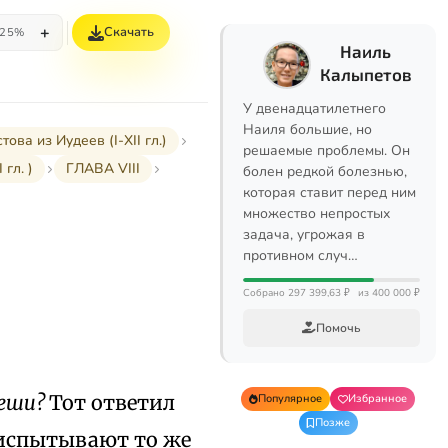
+
Скачать
25%
Наиль
Калыпетов
У двенадцатилетнего
Наиля большие, но
а из Иудеев (I-XII гл.)
решаемые проблемы. Он
гл. )
ГЛАВА VIII
болен редкой болезнью,
которая ставит перед ним
множество непростых
задача, угрожая в
противном случ…
Собрано 297 399,63 ₽
из 400 000 ₽
Помочь
теши?
Тот ответил
Популярное
Избранное
Позже
 испытывают то же