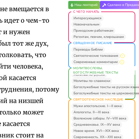
Наш лекторий
Сделано в Предан
не вмещается в
С ЧЕГО НАЧАТЬ
Интересующимся
ь идет о чем-то
Новоначальным
т и нужен
Приходским работникам
Регентам, певчим, клирошанам
был тот же дух,
СВЯЩЕННОЕ ПИСАНИЕ
Переводы Библии
толковать, что
Святоотеческие толкования
Современные комментарии
йти человека,
МОЛИТВОСЛОВЫ.
БОГОСЛУЖЕБНЫЕ ТЕКСТЫ
Молитвы по-русски
ой касается
Молитвы по-славянски
Богослужебные тексты на русском язык
атруднения, потому
Богослужебные тексты на церковнослав
щий на низшей
СВЯТООТЕЧЕСКОЕ НАСЛЕДИЕ
Мужи апостольские. I—II века
 только может
Апологеты. II—III века
Вселенские соборы. IV—VIII века
 касается
Средневековье. IX—XV века
Новое время. XVI—XIX века
вник стоит на
Современность. XX—XXI века