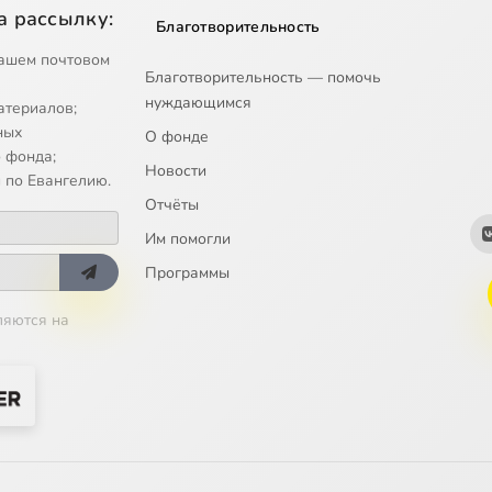
а рассылку:
Благотворительность
ашем почтовом
Благотворительность — помочь
нуждающимся
атериалов;
ных
О фонде
 фонда;
Новости
 по Евангелию.
Отчёты
Им помогли
Программы
ляются на