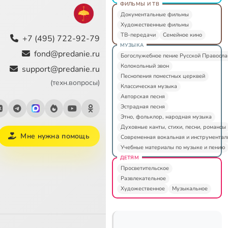
ФИЛЬМЫ И ТВ
Документальные фильмы
Художественные фильмы
ТВ-передачи
Семейное кино
+7 (495) 722-92-79
МУЗЫКА
fond@predanie.ru
Богослужебное пение Русской Правосл
Колокольный звон
support@predanie.ru
Песнопения поместных церквей
(техн.вопросы)
Классическая музыка
Авторская песня
Эстрадная песня
Этно, фольклор, народная музыка
Духовные канты, стихи, песни, романсы
Мне нужна помощь
Современная вокальная и инструментал
Учебные материалы по музыке и пению
ДЕТЯМ
Просветительское
Развлекательное
Художественное
Музыкальное