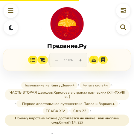
Предание.Ру
−
+
110%
Толкование на Книгу Деяний
Читать онлайн
ЧАСТЬ ВТОРАЯ Церковь Христова в странах языческих (XIII-XXVIII
гл. )
I. Первое апостольское путешествие Павла и Варнавы.
ГЛАВА XIV
Стих 22
Почему царствие Божие достигается не иначе, как многими
скорбями? (14, 22)