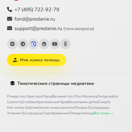
+7 (495) 722-92-79
fond@predanie.ru
support@predanie.ru
(техн.вопросы)
Мне нужна помощь
Тематические страницы медиатеки
Рождество Христово
Пасха
Великий пост
Пост
Молитва
Литургия
Бог
Святость
О любви
Христианский брак
Воспитание детей
Смерть
Как читать Библию
Зачем нужна религия
Покров Богородицы
Успение Богородицы
Преображение
Пятидесятница
Все темы →