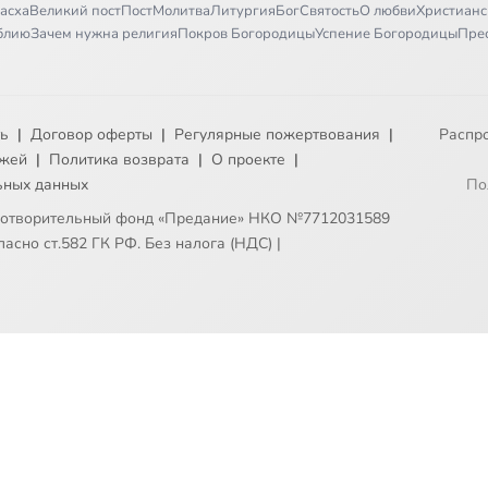
асха
Великий пост
Пост
Молитва
Литургия
Бог
Святость
О любви
Христианс
иблию
Зачем нужна религия
Покров Богородицы
Успение Богородицы
Пре
ть
|
Договор оферты
|
Регулярные пожертвования
|
Распр
ежей
|
Политика возврата
|
О проекте
|
ьных данных
По
готворительный фонд «Предание» НКО №7712031589
асно ст.582 ГК РФ. Без налога (НДС)
|