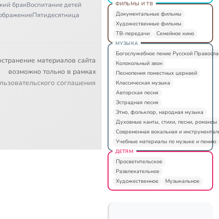
ФИЛЬМЫ И ТВ
кий брак
Воспитание детей
Документальные фильмы
ображение
Пятидесятница
Художественные фильмы
ТВ-передачи
Семейное кино
МУЗЫКА
Богослужебное пение Русской Правосл
остранение материалов сайта
Колокольный звон
возможно только в рамках
Песнопения поместных церквей
льзовательского соглашения
Классическая музыка
Авторская песня
Эстрадная песня
Этно, фольклор, народная музыка
Духовные канты, стихи, песни, романсы
Современная вокальная и инструментал
Учебные материалы по музыке и пению
ДЕТЯМ
Просветительское
Развлекательное
Художественное
Музыкальное