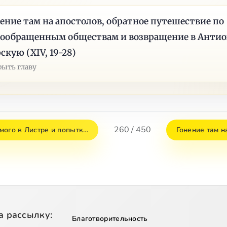
ение там на апостолов, обратное путешествие по
вообращенным обществам и возвращение в Анти
скую (XIV, 19-28)
рыть главу
260 / 450
мого в Листре и попытк…
Гонение там н
а рассылку:
Благотворительность