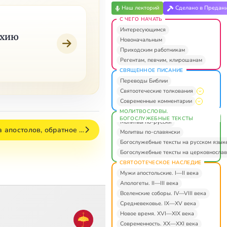
Наш лекторий
Сделано в Предан
С ЧЕГО НАЧАТЬ
Интересующимся
охию
Новоначальным
Приходским работникам
Регентам, певчим, клирошанам
СВЯЩЕННОЕ ПИСАНИЕ
Переводы Библии
Святоотеческие толкования
Современные комментарии
МОЛИТВОСЛОВЫ.
БОГОСЛУЖЕБНЫЕ ТЕКСТЫ
Молитвы по-русски
а апостолов, обратное …
Молитвы по-славянски
Богослужебные тексты на русском язык
Богослужебные тексты на церковнослав
СВЯТООТЕЧЕСКОЕ НАСЛЕДИЕ
Мужи апостольские. I—II века
Апологеты. II—III века
Вселенские соборы. IV—VIII века
Средневековье. IX—XV века
Новое время. XVI—XIX века
Современность. XX—XXI века