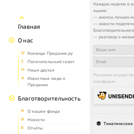
Каждую неделю в в
ящике:
— анонсы лучших м
— новости подопеч
Главная
Благотворительного
— разговор о жизни
О нас
Команда Предание.ру
Попечительский совет
Наши друзья
Рассылки осуществ
Известные люди о
платформе
Предании
Благотворительность
О нашем фонде
Новости
Тематические
Отчёты