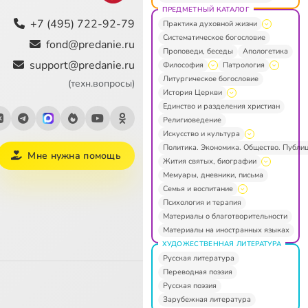
ПРЕДМЕТНЫЙ КАТАЛОГ
+7 (495) 722-92-79
Практика духовной жизни
Систематическое богословие
fond@predanie.ru
Проповеди, беседы
Апологетика
support@predanie.ru
Философия
Патрология
Литургическое богословие
(техн.вопросы)
История Церкви
Единство и разделения христиан
Религиоведение
Искусство и культура
Политика. Экономика. Общество. Публи
Мне нужна помощь
Жития святых, биографии
Мемуары, дневники, письма
Семья и воспитание
Психология и терапия
Материалы о благотворительности
Материалы на иностранных языках
ХУДОЖЕСТВЕННАЯ ЛИТЕРАТУРА
Русская литература
Переводная поэзия
Русская поэзия
Зарубежная литература