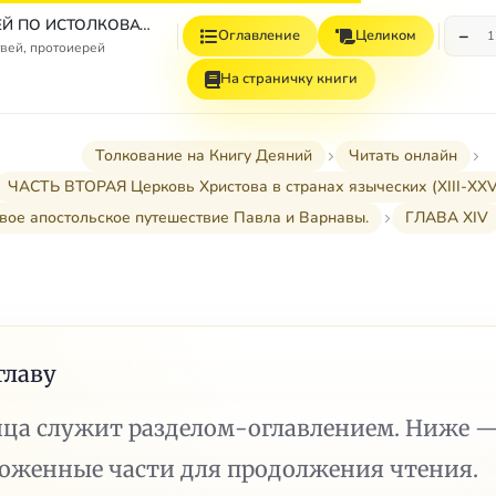
СБОРНИК СТАТЕЙ ПО ИСТОЛКОВАТЕЛЬНОМУ И НАЗИДАТЕЛЬНОМУ ЧТЕНИЮ ДЕЯНИЙ СВЯТЫХ АПОСТОЛОВ
−
Оглавление
Целиком
1
вей, протоиерей
На страничку книги
Толкование на Книгу Деяний
Читать онлайн
ЧАСТЬ ВТОРАЯ Церковь Христова в странах языческих (XIII-XXVII
рвое апостольское путешествие Павла и Варнавы.
ГЛАВА XIV
главу
ица служит разделом-оглавлением. Ниже 
ложенные части для продолжения чтения.