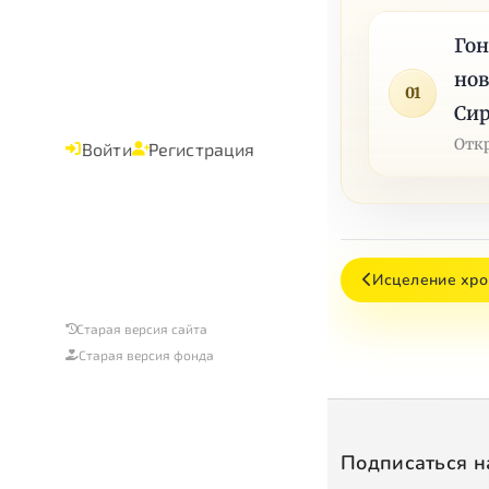
Гон
но
01
Сир
Отк
Войти
Регистрация
Исцеление хро
Старая версия сайта
Старая версия фонда
Подписаться н