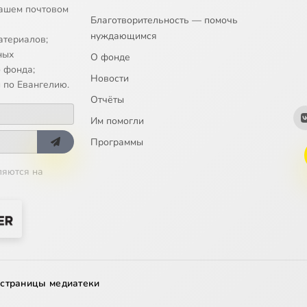
ашем почтовом
Благотворительность — помочь
нуждающимся
атериалов;
ных
О фонде
 фонда;
Новости
 по Евангелию.
Отчёты
Им помогли
Программы
ляются на
 страницы медиатеки