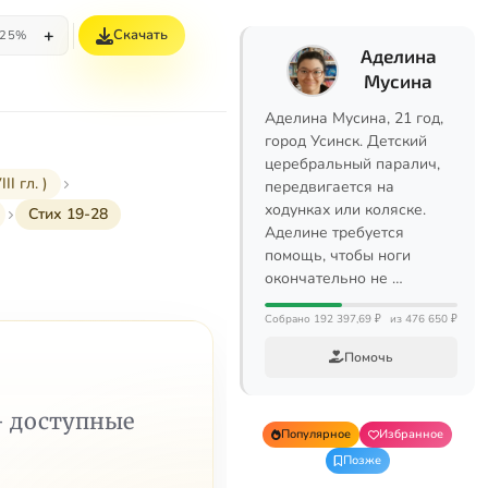
+
Скачать
25%
Аделина
Мусина
Аделина Мусина, 21 год,
город Усинск. Детский
церебральный паралич,
I гл. )
передвигается на
ходунках или коляске.
Стих 19-28
Аделине требуется
помощь, чтобы ноги
окончательно не …
Собрано 192 397,69 ₽
из 476 650 ₽
Помочь
— доступные
Популярное
Избранное
Позже