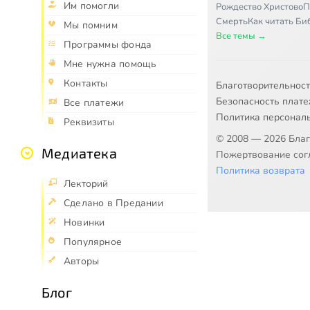
Им помогли
Рождество Христово
П
Смерть
Как читать Б
Мы помним
Все темы →
Программы фонда
Мне нужна помощь
Контакты
Благотворительнос
Безопасность плат
Все платежи
Политика персонал
Реквизиты
© 2008 — 2026 Бла
Медиатека
Пожертвование согл
Политика возврата
Лекторий
Сделано в Предании
Новинки
Популярное
Авторы
Блог