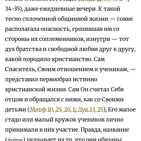
34-35), даже ежедневные вечери. К такой
тесно сплоченной общинной жизни — совне
располагала опасность, грозившая им со
стороны их соплеменников, изнутри — тот
дух братства и свободной любви друг к другу,
какой породило христианство. Сам
Спаситель, Своим отношением к ученикам, —
представил первообраз истинно
христианской жизни. Сам Он считал Себя
отцом и обращался с ними, как со Своими
детьми (
Матф.10, 25; 20, 1
;
Лук.13, 25
), Его малое
стадо или малый кружок учеников лично
принимали в них участие. Правда, название
(άγάπαι) указывает на то, что они обязаны