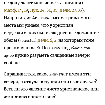
не допускают многие места писания (
Матф. 14, 19
;
Лук. 24, 30, 35
;
Деян. 27, 35
).
Напротив, из 46 стиха рассматриваемого
места мы узнаем, что у христиан
иерусалимских были ежедневные домашние
обеды (τράπεξαι)
Деян. 6, 2
, на которых тоже
преломляли хлеб. Поэтому, под κλάσις του
άρτου нужно разуметь священные вечери
вообще.
Спрашивается, какое
значение
имели эти
вечери, и откуда получили они свое
начало?
Есть ли это явление чисто христианское или
же привнесенное отвне?