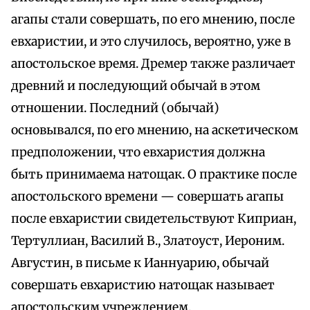
агапы стали совершать, по его мнению, после
евхаристии, и это случилось, вероятно, уже в
апостольское время. Дремер также различает
древний и последующий обычай в этом
отношении. Последний (обычай)
основывался, по его мнению, на аскетическом
предположении, что евхаристия должна
быть принимаема натощак. О практике после
апостольского времени — совершать агапы
после евхаристии свидетельствуют Киприан,
Тертуллиан, Василий В., Златоуст, Иероним.
Августин, в письме к Ианнуарию, обычай
совершать евхаристию натощак называет
апостольским учреждением.