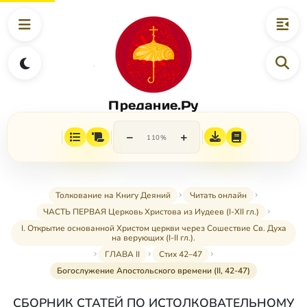
Предание.Ру
−
+
110%
Толкование на Книгу Деяний
Читать онлайн
ЧАСТЬ ПЕРВАЯ Церковь Христова из Иудеев (I-XII гл.)
I. Открытие основанной Христом церкви через Сошествие Св. Духа
на верующих (I-II гл.).
ГЛАВА II
Стих 42–47
Богослужение Апостольского времени (II, 42-47)
СБОРНИК СТАТЕЙ ПО ИСТОЛКОВАТЕЛЬНОМУ