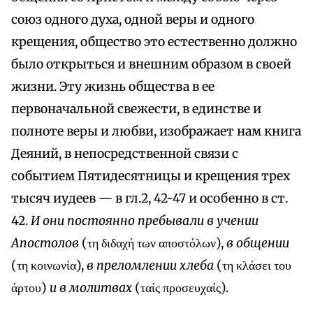
союз одного духа, одной веры и одного
крещения, общество это естественно должно
было открыться и внешним образом в своей
жизни. Эту жизнь общества в ее
первоначальной свежести, в единстве и
полноте веры и любви, изображает нам книга
Деяний, в непосредственной связи с
событием Пятидесятницы и крещения трех
тысяч иудеев — в гл.2, 42-47 и особенно в ст.
42.
И они постоянно пребывали в учении
Апостолов
(τη διδαχή των αποστόλων),
в общении
(τη κοινωνία),
в преломлении хлеба
(τη κλάσει του
άρτου)
и в молитвах
(ταίς προσευχαίς).