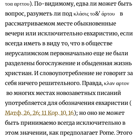
τοα αρττου). По-видимому, едва ли может быть
вопрос, разуметь ли под κλάσις το&' άρτου в
рассматриваемом месте обыкновенные
вечери или исключительно евхаристию, если
всегда иметь в виду то, что в обществе
иерусалимском первоначально еще не были
разделены богослужение и обыденная жизнь
христиан. И словоупотребление не говорит за
себя ничего решительного. Правда, κλαν αρτον
во многих местах новозаветных писаний
употребляется для обозначения евхаристии (
Матф. 26, 26; 1
1 Кор. 10, 16
); но оно не может
быть принимаемо всегда исключительно в
этом значении, как предполагает Pome. Этого