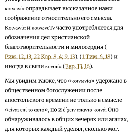
κοινωνία оправдывает высказанное нами
соображение относительно его смысла.
Κοινωνία и κοινωνεΤν часто употребляется для
обозначения дел христианской
благотворительности и милосердия (
Рим. 12, 13; 2
2 Кор. 8, 4; 9, 13
). (
1 Тим. 6, 18
) и
иногда в связи κυνοιία (
Евр. 13, 16
).
Мы увидим также, что «κοινωνία» удержано в
общественном богослужении после
апостольского времени не только в смысле
«είναι επί το αυτό», но и έ'χειν απαντά κοινά. Оно
обнаруживалось в общих вечерях или агапах,
для которых каждый уделял, сколько мог.