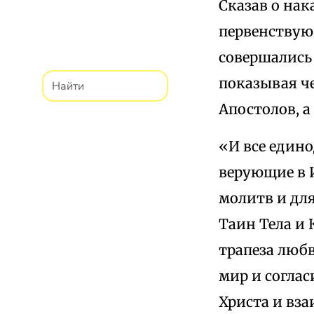
Сказав о нак
первенствую
совершались 
показывая че
Апостолов, а
«И все едино
верующие в 
молитв и дл
Таин Тела и 
трапеза люб
мир и согла
Христа и вз