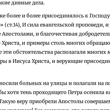
акие дивные дела.
е более и более присоединялось к Господ
 (ст.14), И сила евангельской проповеди, и
 Апостолами, и благочестивая добродетел
 Христа, и примеры столь многих обраща
е эти обстоятельства располагали многих 
ры в Иисуса Христа, и верующие присоеди
носили больных на улицы и полагали на п
бы хотя тень проходящего Петра осенила к
). Такую веру приобрели Апостолы соверша