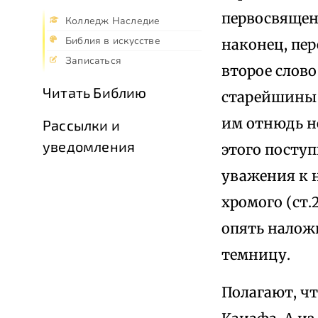
первосвящен
Колледж Наследие
Библия в искусстве
наконец, пер
Записаться
второе слово
Читать Библию
старейшины 
им отнюдь не
Рассылки и
уведомления
этого посту
уважения к н
хромого (ст.
опять налож
темницу.
Полагают, ч