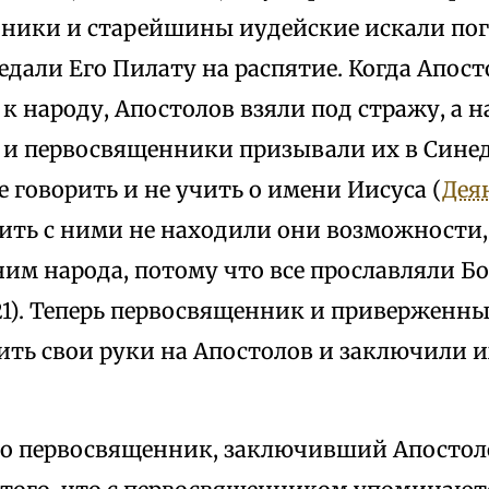
ники и старейшины иудейские искали поги
едали Его Пилату на распятие. Когда Апост
 к народу, Апостолов взяли под стражу, а н
и первосвященники призывали их в Синед
 говорить и не учить о имени Иисуса (
Деян
пить с ними не находили они возможности,
им народа, потому что все прославляли Бо
21). Теперь первосвященник и приверженн
ить свои руки на Апостолов и заключили 
то первосвященник, заключивший Апостол