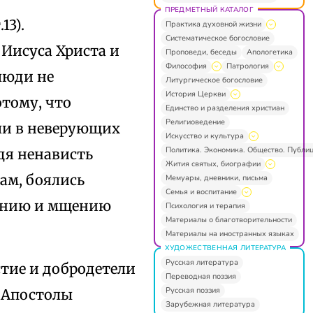
ПРЕДМЕТНЫЙ КАТАЛОГ
13).
Практика духовной жизни
Систематическое богословие
Иисуса Христа и
Проповеди, беседы
Апологетика
Философия
Патрология
люди не
Литургическое богословие
История Церкви
тому, что
Единство и разделения христиан
Религиоведение
ли в неверующих
Искусство и культура
Политика. Экономика. Общество. Публи
дя ненависть
Жития святых, биографии
ам, боялись
Мемуары, дневники, письма
Семья и воспитание
ванию и мщению
Психология и терапия
Материалы о благотворительности
Материалы на иностранных языках
ХУДОЖЕСТВЕННАЯ ЛИТЕРАТУРА
Русская литература
стие и добродетели
Переводная поэзия
Русская поэзия
о Апостолы
Зарубежная литература