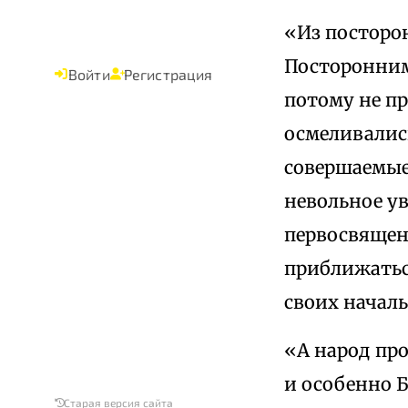
«Из посторон
Посторонним
Войти
Регистрация
потому не п
осмеливалис
совершаемые
невольное ув
первосвящен
приближатьс
своих начал
«А народ про
и особенно 
Старая версия сайта