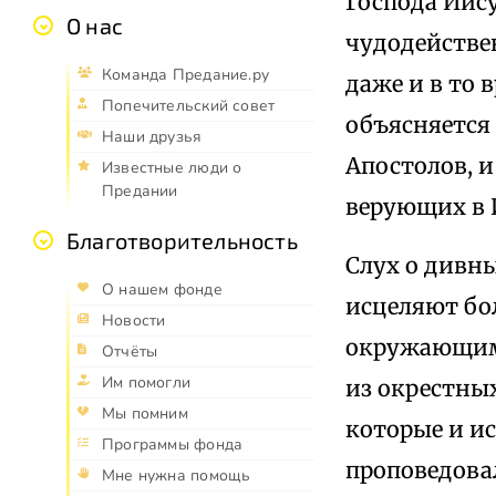
Господа Иису
О нас
чудодействе
Команда Предание.ру
даже и в то 
Попечительский совет
объясняется
Наши друзья
Апостолов, 
Известные люди о
Предании
верующих в 
Благотворительность
Слух о дивны
О нашем фонде
исцеляют бол
Новости
окружающим 
Отчёты
Им помогли
из окрестны
Мы помним
которые и ис
Программы фонда
проповедовал
Мне нужна помощь