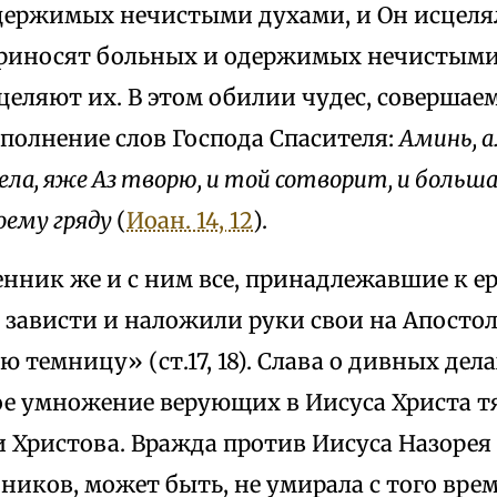
держимых нечистыми духами, и Он исцелял 
риносят больных и одержимых нечистыми
целяют их. В этом обилии чудес, совершае
полнение слов Господа Спасителя:
Аминь, а
дела, яже Аз творю, и той сотворит, и больша
оему гряду
(
Иоан. 14, 12
).
нник же и с ним все, принадлежавшие к ер
 зависти и наложили руки свои на Апостол
ю темницу» (ст.17, 18). Слава о дивных дел
е умножение верующих в Иисуса Христа т
 Христова. Вражда против Иисуса Назорея 
иков, может быть, не умирала с того врем