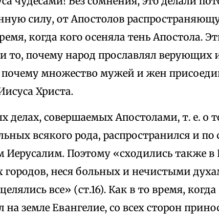
са чудесами! Без сомнения, это делали пот
нную силу, от Апостолов распространяющ
время, когда кого осеняла тень Апостола. Э
 и то, почему народ прославлял верующих 
и почему множество мужей и жен присоеди
Иисуса Христа.
х делах, совершаемых Апостолами, т. е. о т
ьных всякого рода, распространился и по 
Иерусалим. Поэтому «сходились также в 
х городов, неся больных и нечистыми дух
целялись все» (ст.16). Как в то время, когд
 на земле Евангелие, со всех сторон прин