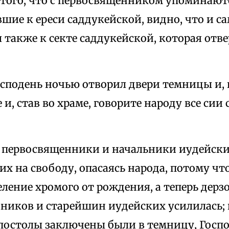
 того, что с первосвященником упоминают
шие к ереси саддукейской, видно, что и 
также к секте саддукейской, которая отве
осподень ночью отворил двери темницы и,
е и, став во храме, говорите народу все си
з первосвященники и начальники иудейски
их на свободу, опасаясь народа, потому чт
еление хромого от рождения, а теперь дерз
ников и старейшин иудейских усилилась; п
Апостолы заключены были в темницу, Госпо