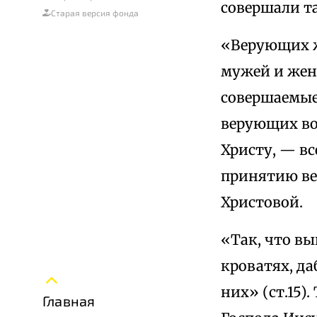
совершали т
Старая версия фонда
«Верующих ж
мужей и жен»
совершаемые
верующих во
Христу, — вс
принятию ве
Христовой.
«Так, что вы
кроватях, да
них» (ст.15
Главная