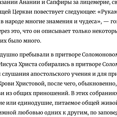
азании Анании и Сапфиры за лицемерие, св
щей Церкви повествует следующее: «Рука
в народе многие знамения и чудеса», — го
рез это, что он описывает только некотор
 их было много.
душно пребывали в притворе Соломоновом» (
Иисуса Христа собирались в притворе Сол
я слушания апостольского учения и для п
Крови Христовой, после чего, обыкновенно,
ви из общих приношений. В этих собрания
сие или единодушие, питаемое общей живой
аимной любовью одних к другим, по запове