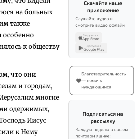
ому, что видели
Скачайте наше
приложение
уюся на больных
Слушайте аудио и
тим также
смотрите видео офлайн
и особенно
Загрузите в
App Store
нялось к обществу
Доступно в
Google Play
ом, что они
Благотворительность
— помочь
селам и городам,
нуждающимся
Иерусалим многие
ами одержимых,
Подписаться на
а Господь Иисус
рассылку
Каждую неделю в вашем
осили к Нему
почтовом ящике: