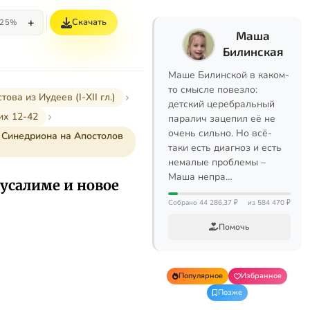
+
Скачать
25%
Маша
Билинская
Маше Билинской в каком-
то смысле повезло:
а из Иудеев (I-XII гл.)
детский церебральный
их 12-42
паралич зацепил её не
очень сильно. Но всё-
 Синедриона на Апостолов
таки есть диагноз и есть
немалые проблемы –
Маша непра…
усалиме и новое
Собрано 44 286,37 ₽
из 584 470 ₽
Помочь
Популярное
Избранное
Позже