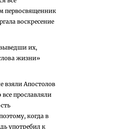
ся все
сам первосвященник
ргала воскресение
 выведши их,
и слова жизни»
е взяли Апостолов
о все прославляли
ость
оэтому, когда в
дь употребил к