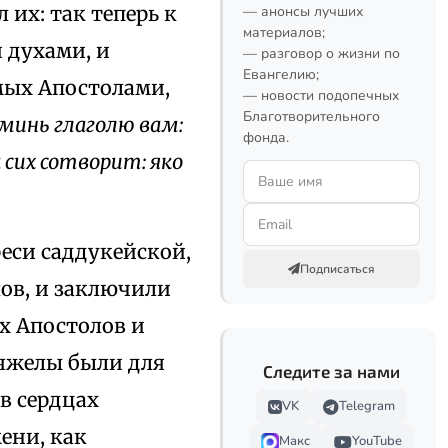
их: так теперь к
— анонсы лучших
материалов;
 духами, и
— разговор о жизни по
Евангелию;
мых Апостолами,
— новости подопечных
Благотворительного
минь глаголю вам:
фонда.
 сих сотворит: яко
еси саддукейской,
Подписаться
ов, и заключили
ах Апостолов и
яжелы были для
Следите за нами
в сердцах
VK
Telegram
ени, как
Макс
YouTube