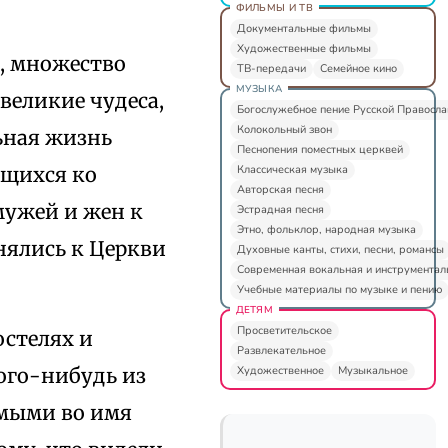
ФИЛЬМЫ И ТВ
Документальные фильмы
Художественные фильмы
у, множество
ТВ-передачи
Семейное кино
МУЗЫКА
 великие чудеса,
Богослужебное пение Русской Правосл
Колокольный звон
ьная жизнь
Песнопения поместных церквей
Классическая музыка
ющихся ко
Авторская песня
мужей и жен к
Эстрадная песня
Этно, фольклор, народная музыка
нялись к Церкви
Духовные канты, стихи, песни, романсы
Современная вокальная и инструментал
Учебные материалы по музыке и пению
ДЕТЯМ
Просветительское
остелях и
Развлекательное
Художественное
Музыкальное
ого-нибудь из
емыми во имя