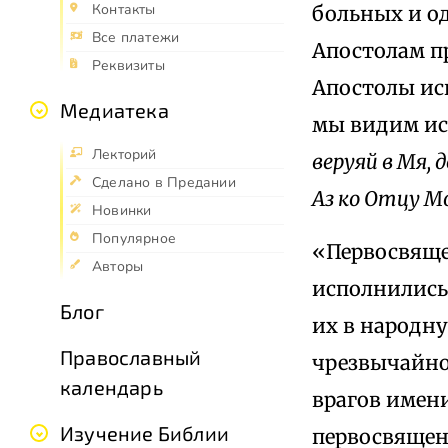
Контакты
больных и о
Все платежи
Апостолам п
Реквизиты
Апостолы ис
Медиатека
мы видим ис
Лекторий
веруяй в Мя, 
Сделано в Предании
Аз ко Отцу М
Новинки
Популярное
«Первосвяще
Авторы
исполнились
Блог
их в народну
Православный
чрезвычайно
календарь
врагов имени
Изучение Библии
первосвященн