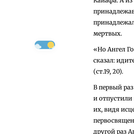
Каиафа. А из
принадлежав
принадлежал 
мертвых.
«Но Ангел Г
сказал: идит
(ст.19, 20).
В первый ра
и отпустили 
их, видя исц
первосвящен
другой раз 