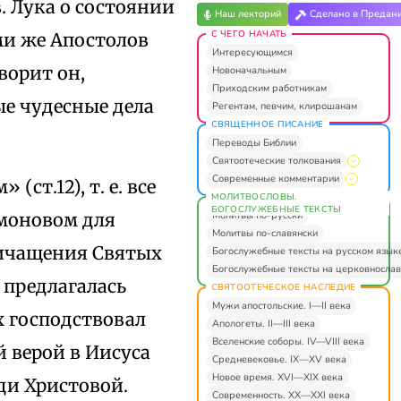
. Лука о состоянии
Наш лекторий
Сделано в Предан
С ЧЕГО НАЧАТЬ
ми же Апостолов
Интересующимся
ворит он,
Новоначальным
Приходским работникам
ые чудесные дела
Регентам, певчим, клирошанам
СВЯЩЕННОЕ ПИСАНИЕ
Переводы Библии
Святоотеческие толкования
Современные комментарии
ст.12), т. е. все
МОЛИТВОСЛОВЫ.
БОГОСЛУЖЕБНЫЕ ТЕКСТЫ
Молитвы по-русски
омоновом для
Молитвы по-славянски
ричащения Святых
Богослужебные тексты на русском язык
Богослужебные тексты на церковнослав
 предлагалась
СВЯТООТЕЧЕСКОЕ НАСЛЕДИЕ
Мужи апостольские. I—II века
х господствовал
Апологеты. II—III века
Вселенские соборы. IV—VIII века
 верой в Иисуса
Средневековье. IX—XV века
Новое время. XVI—XIX века
ди Христовой.
Современность. XX—XXI века