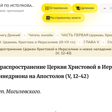
СБОРНИК СТАТЕЙ ПО ИСТОЛКОВАТЕЛЬНОМУ И НАЗИДАТЕЛЬНОМУ ЧТЕНИЮ ДЕЯНИЙ СВЯТЫХ АПОСТОЛОВ
−
Оглавление
Целиком
1
вей, протоиерей
На страничку книги
нигу Деяний
Читать онлайн
ЧАСТЬ ПЕРВАЯ Церковь Христов
II. Церковь Христова в Иерусалиме (III-VII гл.)
ГЛАВА V
Ст
ространение Церкви Христовой в Иерусалиме и новое нападение
(V, 12-42)
распространение Церкви Христовой в Иер
недриона на Апостолов (V, 12-42)
еп. Могилевского.