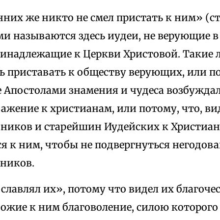
них же никто не смел пристать к ним» (ст.
и называются здесь иудеи, не верующие в 
ринадлежащие к Церкви Христовой. Такие 
ь приставать к обществу верующих, или по
 Апостолами знамения и чудеса возбужда
ажение к христианам, или потому, что, ви
ников и старейшин Иудейских к Христиан
я к ним, чтобы не подвергнуться негодо
ьников.
славлял их», потому что видел их благоче
Божие к ним благоволение, силою которог