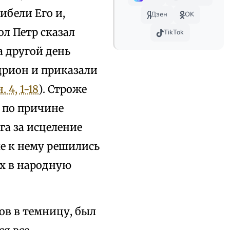
бели Его и,
Дзен
OK
ол Петр сказал
TikTok
а другой день
рион и приказали
. 4, 1-18
). Строже
 по причине
га за исцеление
ые к нему решились
их в народную
ов в темницу, был