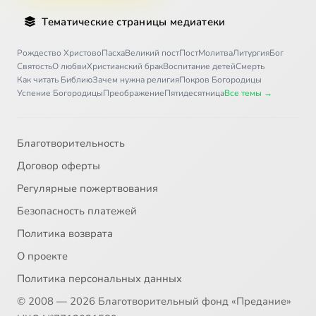
Тематические страницы медиатеки
Рождество Христово
Пасха
Великий пост
Пост
Молитва
Литургия
Бог
Святость
О любви
Христианский брак
Воспитание детей
Смерть
Как читать Библию
Зачем нужна религия
Покров Богородицы
Успение Богородицы
Преображение
Пятидесятница
Все темы →
Благотворительность
Договор оферты
Регулярные пожертвования
Безопасность платежей
Политика возврата
О проекте
Политика персональных данных
© 2008 — 2026 Благотворительный фонд «Предание»