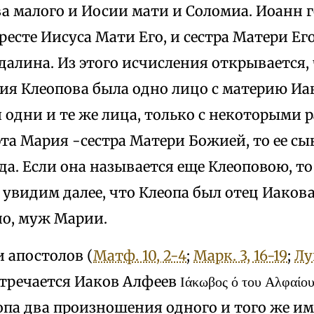
 малого и Иосии мати и Соломиа. Иоанн гов
ресте Иисуса Мати Его, и сестра Матери Ег
алина. Из этого исчисления открывается, 
ия Клеопова была одно лицо с материю Иа
 одни и те же лица, только с некоторыми 
 эта Мария -сестра Матери Божией, то ее 
да. Если она называется еще Клеоповою, то
увидим далее, что Клеопа был отец Иакова
но, муж Марии.
 апостолов (
Матф. 10, 2-4
;
Марк. 3, 16-19
;
Лу
стречается Иаков Алфеев Ιάκωβος ό του Αλφαίου 
па два произношения одного и того же им