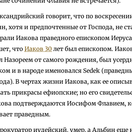
ыне сочинении Флавия не встречается).
сандрийский говорит, что по воскресении
н, хотя и предпочтенные от Господа, не ст
збрали Иакова праведного епископом Иерус
ет, что
Иаков 30
лет был епископом. Иаков
л Назореем от самого рождения, был усер
м и в народе именовался Sedek (праведный
ода). В чертах жизни Иакова, как ее описы
ать прикрасы ефиопские; но его свидетель
кова подтверждаются Иосифом Флавием, 
вает праведным.
прокуратор иудейский, умер, а Альбин еще 