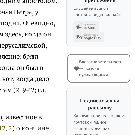
 одним апостолом.
Слушайте аудио и
чая Петра, у
смотрите видео офлайн
сподня. Очевидно,
Загрузите в
App Store
м здесь, когда он
Доступно в
Google Play
иерусалимской,
вление:
брат
Благотворительность
когда он был в
— помочь
нуждающимся
 вот, когда дело
м (2, 9-12; сл.
Подписаться на
рассылку
Каждую неделю в вашем
, известное в
почтовом ящике:
12, 2
) о кончине
— анонсы лучших
материалов;