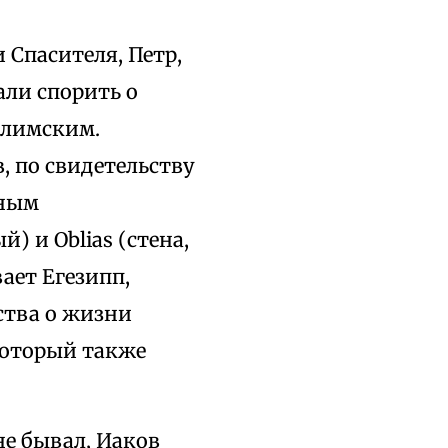
 Спасителя, Петр,
али спорить о
алимским.
, по свидетельству
дным
) и Oblias (стена,
вает Егезипп,
ства о жизни
который также
не бывал, Иаков