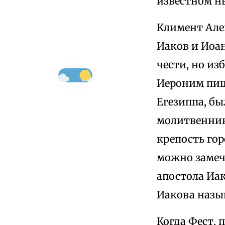
известном н
Климент Алек
Иаков и Иоан
чести, но и
Иероним пиш
Егезиппа, бы
молитвеннико
крепость гор
можно замеч
апостола Иа
Иакова назы
Когда Фест, 