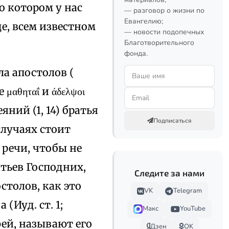
о котором у нас
— разговор о жизни по
Евангелию;
це, всем известном
— новости подопечных
Благотворительного
фонда.
а апостолов (
де μαθηταΐ и άδελψοι
Деяний (1, 14) братья
Подписаться
случаях стоит
 речи, чтобы не
атьев Господних,
Следите за нами
столов, как это
VK
Telegram
(Иуд. ст. 1;
Макс
YouTube
ей, называют его
Дзен
OK