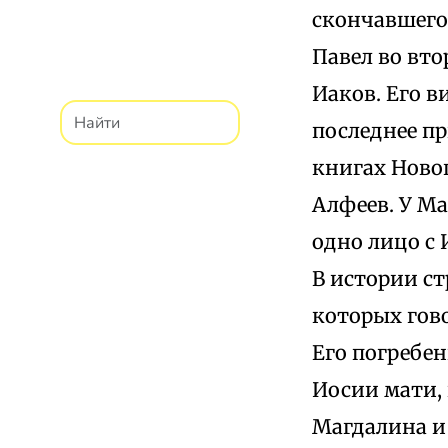
скончавшегос
Павел во вто
Иаков. Его в
последнее пр
книгах Новог
Алфеев. У Ма
одно лицо с 
В истории с
которых гово
Его погребен
Иосии мати, 
Магдалина и 