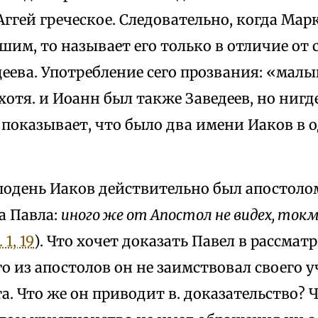
Аггей греческое. Следовательно, когда Мар
им, то называет его только в отличие от
еева. Употребление сего прозвания: «малый
хотя. и Иоанн был также Заведеев, но нигде
 показывает, что было два имени Иаков в 
подень Иаков действительно был апостолом
а Павла:
иного же от Апостол не видех, токм
 1, 19
). Что хочет доказать Павел в рассма
го из апостолов он не заимствовал своего у
а. Что же он приводит в. доказательство? Ч