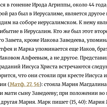
я в гонение Ирода Агриппы, около 44 года,
рой раз был в Иерусалиме, является другое
идим на соборе иерусалимском. К нему явл
ибытие в Иерусалим. Кто же был этот втор
о Завета, кроме Иакова Заведеева, упомин
тфея и Марка упоминается еще Иаков, брат
Иаковом Алфеевым, а не другое. Представи
траданий Иисуса Христа встречаются след
рится, что они стояли при кресте Иисуса 
ии (
Матф. 27, 56
): стояла Мария Магдалина
и мати сыну Заведееву; при положении во г
другая Мария. Марк пишет (15, 40): Мария