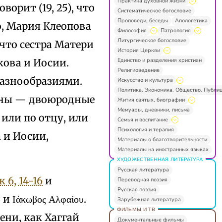
Практика духовной жизни
орит (19, 25), что
Систематическое богословие
Проповеди, беседы
Апологетика
о, Мария Клеопова
Философия
Патрология
Литургическое богословие
что сестра Матери
История Церкви
Единство и разделения христиан
кова и Иосии.
Религиоведение
разнообразиями.
Искусство и культура
Политика. Экономика. Общество. Публи
сыны — двоюродные
Жития святых, биографии
Мемуары, дневники, письма
 или по отцу, или
Семья и воспитание
Психология и терапия
 и Иосии,
Материалы о благотворительности
Материалы на иностранных языках
ХУДОЖЕСТВЕННАЯ ЛИТЕРАТУРА
Русская литература
к 6, 14-16
и
Переводная поэзия
Русская поэзия
и Ιάκωβος Αλφαίου.
Зарубежная литература
ФИЛЬМЫ И ТВ
ени, как Хаггай
Документальные фильмы