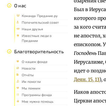
озарения св
О нас
Был в Иеруса
Команда Предание.ру
которого про
Попечительский совет
за кого счит
Наши друзья
не апостол,
Известные люди о
Предании
епископом. 
Благотворительность
Господень
Пав
Иерусалиме, 
О нашем фонде
Новости
идет о поздн
Отчёты
Деян. 15, 13
),
Им помогли
Мы помним
Иаков апосто
Программы фонда
Церкви апост
Мне нужна помощь