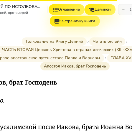
СБОРНИК СТАТЕЙ ПО ИСТОЛКОВАТЕЛЬНОМУ И НАЗИДАТЕЛЬНОМУ ЧТЕНИЮ ДЕЯНИЙ СВЯТЫХ АПОСТОЛОВ
−
Оглавление
Целиком
1
вей, протоиерей
На страничку книги
Толкование на Книгу Деяний
Читать онлайн
ЧАСТЬ ВТОРАЯ Церковь Христова в странах языческих (XIII-XXVII
ервое апостольское путешествие Павла и Варнавы.
ГЛАВА XV
Апостол Иаков, брат Господень
ов, брат Господень
о.
усалимской после Иакова, брата Иоанна Бо