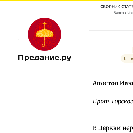
Барсов Мат
Предание.ру
I. П
Апостол Иак
Прот. Горског
В Церкви иер