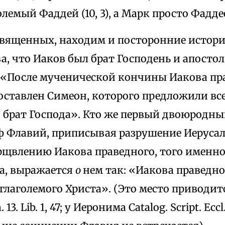
лемый Фаддей (10, 3), а Марк просто Фаддеем
священных, находим и посторонние истор
а, что Иаков был брат Господень и апостол.
: «После мученической кончины Иакова пр
ставлен Симеон, которого предложили все
брат Господа». Кто же первый двоюродный
ф Флавий, приписывая разрушение Иеруса
рщвлению Иакова праведного, того именно
а, выражается
о
нем так: «Иакова праведн
 глаголемого Христа». (Это место приводитс
m. 13. Lib. 1, 47; у Иеронима Catalog. Script. Eccl. 