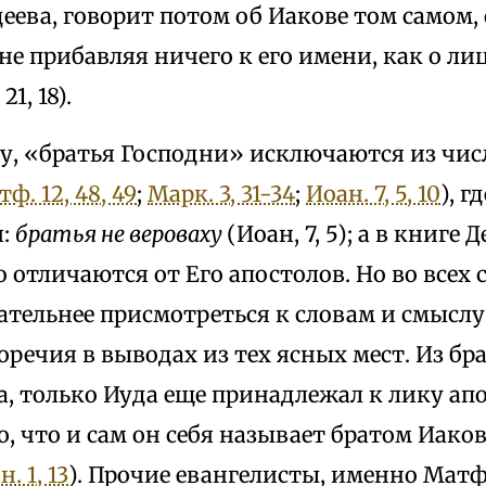
еева, говорит потом об Иакове том самом, 
 не прибавляя ничего к его имени, как о ли
21, 18).
, «братья Господни» исключаются из числ
ф. 12, 48, 49
;
Марк. 3, 31-34
;
Иоан. 7, 5, 10
), г
я:
братья не вероваху
(Иоан, 7, 5); а в книге 
 отличаются от Его апостолов. Но во всех 
тельнее присмотреться к словам и смыслу
речия в выводах из тех ясных мест. Из бр
, только Иуда еще принадлежал к лику апо
, что и сам он себя называет братом Иакова 
н. 1, 13
). Прочие евангелисты, именно Матф