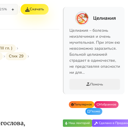
+
Скачать
25%
Целиакия
Целиакия – болезнь
неизлечимая и очень
мучительная. При этом ею
I гл. )
невозможно заразиться.
Больной целиакией
Стих 29
страдает в одиночестве,
не представляя опасности
ни для…
Помочь
Популярное
Избранное
Позже
гослова,
Наш лекторий
Сделано в Предан