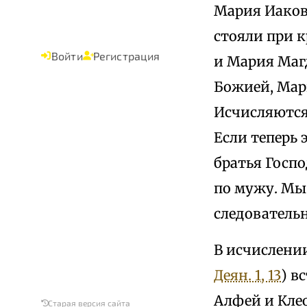
Мария Иакова
стояли при к
Войти
Регистрация
и Мария Магд
Божией, Мар
Исчисляются
Если теперь
братья Госпо
по мужу. Мы 
следователь
В исчислении
Деян. 1, 13
) в
Алфей и Клео
Старая версия сайта