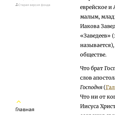
Старая версия фонда
еврейское и 
малым, младш
Иакова Завед
«Заведеев» (
называется),
обществе.
Что брат Гос
слов апостол
Господня
(
Гал.
Что ни от ко
Иисуса Христ
Главная