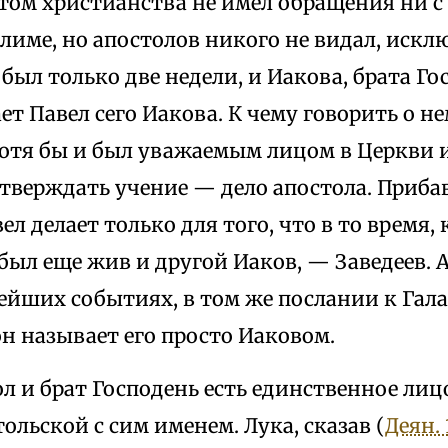
етом христианства не имел обращения ни с
лиме, но апостолов никого не видал, исклю
был только две недели, и Иакова, брата Го
ает Павел сего Иакова. К чему говорить о не
 хотя бы и был уважаемым лицом в Церкви 
Утверждать учение — дело апостола. Приба
ел делает только для того, что в то время, 
был еще жив и другой Иаков, — Заведеев. А
ейших событиях, в том же послании к Галата
 он называет его просто Иаковом.
л и брат Господень есть единственное лицо
ольской с сим именем. Лука, сказав (
Деян. 