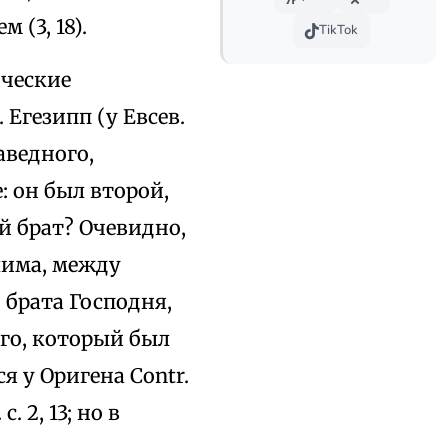
 (3, 18).
TikTok
ические
 Егезипп (у Евсев.
аведного,
: он был второй,
 брат? Очевидно,
лима, между
 брата Господня,
ого, который был
я у Оригена Contr.
c. 2, 13; но в