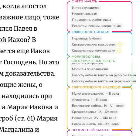
С ЧЕГО НАЧАТЬ
 когда апостол
Интересующимся
Новоначальным
 важное лицо, тоже
Приходским работникам
Регентам, певчим, клирошанам
ялся Павел в
СВЯЩЕННОЕ ПИСАНИЕ
ой Иаков? В
Переводы Библии
Святоотеческие толкования
ается еще Иаков
Современные комментарии
МОЛИТВОСЛОВЫ.
 Господень. Но это
БОГОСЛУЖЕБНЫЕ ТЕКСТЫ
Молитвы по-русски
Молитвы по-славянски
м доказательства.
Богослужебные тексты на русском язык
Богослужебные тексты на церковнослав
ующие жены, о
СВЯТООТЕЧЕСКОЕ НАСЛЕДИЕ
Мужи апостольские. I—II века
и находились при
Апологеты. II—III века
 и Мария Иакова и
Вселенские соборы. IV—VIII века
Средневековье. IX—XV века
роб (ст. 61) Мария
Новое время. XVI—XIX века
Современность. XX—XXI века
 Магдалина и
ПРЕДМЕТНЫЙ КАТАЛОГ