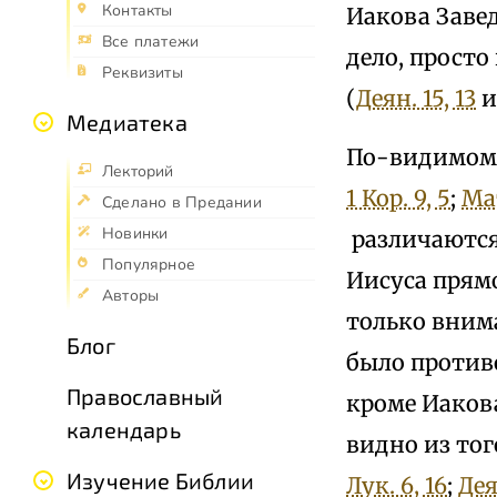
Контакты
Иакова Завед
Все платежи
дело, просто
Реквизиты
(
Деян. 15, 13
и 
Медиатека
По-видимому
Лекторий
1 Кор. 9, 5
;
Мат
Сделано в Предании
Новинки
различаютс
Популярное
Иисуса прямо
Авторы
только внима
Блог
было противо
Православный
кроме Иакова
календарь
видно из того
Изучение Библии
Лук. 6, 16
;
Дея