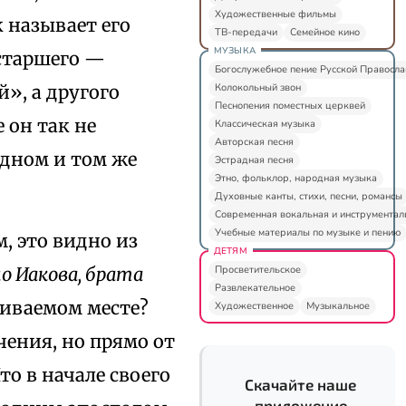
Художественные фильмы
к называет его
ТВ-передачи
Семейное кино
МУЗЫКА
 старшего —
Богослужебное пение Русской Правосл
Колокольный звон
», а другого
Песнопения поместных церквей
 он так не
Классическая музыка
Авторская песня
одном и том же
Эстрадная песня
Этно, фольклор, народная музыка
Духовные канты, стихи, песни, романсы
Современная вокальная и инструментал
Учебные материалы по музыке и пению
, это видно из
ДЕТЯМ
Просветительское
о Иакова, брата
Развлекательное
триваемом месте?
Художественное
Музыкальное
чения, но прямо от
то в начале своего
Скачайте наше
приложение