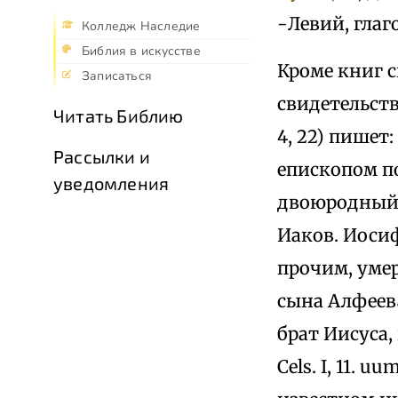
-Левий, глаго
Колледж Наследие
Библия в искусстве
Кроме книг 
Записаться
свидетельств
Читать Библию
4, 22) пишет
Рассылки и
епископом по
уведомления
двоюродный 
Иаков. Иоси
прочим, уме
сына Алфеев
брат Иисуса,
Cels. I, 11. uu