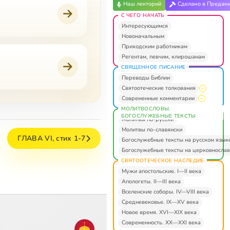
Наш лекторий
Сделано в Предан
С ЧЕГО НАЧАТЬ
Интересующимся
Новоначальным
Приходским работникам
Регентам, певчим, клирошанам
СВЯЩЕННОЕ ПИСАНИЕ
Переводы Библии
Святоотеческие толкования
Современные комментарии
МОЛИТВОСЛОВЫ.
БОГОСЛУЖЕБНЫЕ ТЕКСТЫ
Молитвы по-русски
Молитвы по-славянски
ГЛАВА VI, стих 1-7
Богослужебные тексты на русском язык
Богослужебные тексты на церковнослав
СВЯТООТЕЧЕСКОЕ НАСЛЕДИЕ
Мужи апостольские. I—II века
Апологеты. II—III века
Вселенские соборы. IV—VIII века
Средневековье. IX—XV века
Новое время. XVI—XIX века
Современность. XX—XXI века