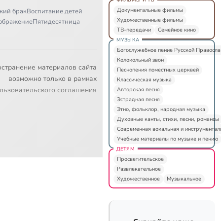
Документальные фильмы
кий брак
Воспитание детей
Художественные фильмы
ображение
Пятидесятница
ТВ-передачи
Семейное кино
МУЗЫКА
Богослужебное пение Русской Правосл
Колокольный звон
остранение материалов сайта
Песнопения поместных церквей
возможно только в рамках
Классическая музыка
льзовательского соглашения
Авторская песня
Эстрадная песня
Этно, фольклор, народная музыка
Духовные канты, стихи, песни, романсы
Современная вокальная и инструментал
Учебные материалы по музыке и пению
ДЕТЯМ
Просветительское
Развлекательное
Художественное
Музыкальное