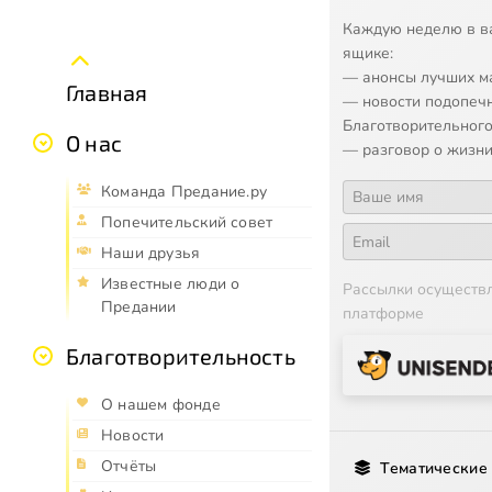
Каждую неделю в в
ящике:
— анонсы лучших м
Главная
— новости подопеч
Благотворительного
О нас
— разговор о жизни
Команда Предание.ру
Попечительский совет
Наши друзья
Известные люди о
Рассылки осуществ
Предании
платформе
Благотворительность
О нашем фонде
Новости
Отчёты
Тематические