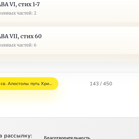
ВА VI, стих 1-7
енных частей: 2
ВА VII, стих 60
енных частей: 6
143 / 450
 св. Апостолы путь Хри…
а рассылку:
Благотворительность