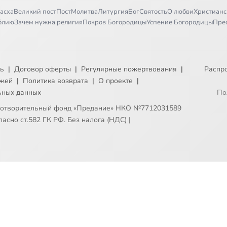
асха
Великий пост
Пост
Молитва
Литургия
Бог
Святость
О любви
Христианс
иблию
Зачем нужна религия
Покров Богородицы
Успение Богородицы
Пре
ть
|
Договор оферты
|
Регулярные пожертвования
|
Распр
ежей
|
Политика возврата
|
О проекте
|
ьных данных
По
готворительный фонд «Предание» НКО №7712031589
асно ст.582 ГК РФ. Без налога (НДС)
|