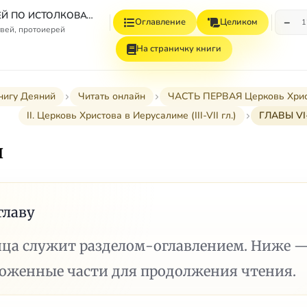
СБОРНИК СТАТЕЙ ПО ИСТОЛКОВАТЕЛЬНОМУ И НАЗИДАТЕЛЬНОМУ ЧТЕНИЮ ДЕЯНИЙ СВЯТЫХ АПОСТОЛОВ
−
Оглавление
Целиком
1
вей, протоиерей
На страничку книги
нигу Деяний
Читать онлайн
ЧАСТЬ ПЕРВАЯ Церковь Христов
II. Церковь Христова в Иерусалиме (III-VII гл.)
ГЛАВЫ VI-
I
главу
ица служит разделом-оглавлением. Ниже 
ложенные части для продолжения чтения.