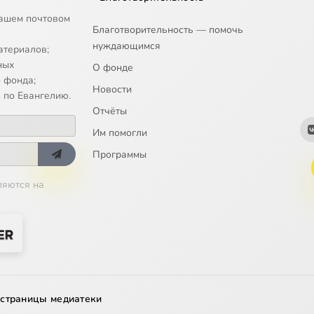
ашем почтовом
Благотворительность — помочь
нуждающимся
атериалов;
ных
О фонде
 фонда;
Новости
 по Евангелию.
Отчёты
Им помогли
Программы
ляются на
 страницы медиатеки