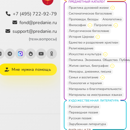
ПРЕДМЕТНЫЙ КАТАЛОГ
Практика духовной жизни
+7 (495) 722-92-79
Систематическое богословие
Проповеди, беседы
Апологетика
fond@predanie.ru
Философия
Патрология
support@predanie.ru
Литургическое богословие
История Церкви
(техн.вопросы)
Единство и разделения христиан
Религиоведение
Искусство и культура
Политика. Экономика. Общество. Публи
Жития святых, биографии
Мне нужна помощь
Мемуары, дневники, письма
Семья и воспитание
Психология и терапия
Материалы о благотворительности
Материалы на иностранных языках
ХУДОЖЕСТВЕННАЯ ЛИТЕРАТУРА
Русская литература
Переводная поэзия
Русская поэзия
Зарубежная литература
ФИЛЬМЫ И ТВ