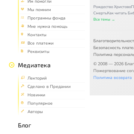
Им помогли
Рождество Христово
П
Мы помним
Смерть
Как читать Б
Программы фонда
Все темы →
Мне нужна помощь
Контакты
Благотворительнос
Все платежи
Безопасность плат
Реквизиты
Политика персонал
© 2008 — 2026 Бла
Медиатека
Пожертвование согл
Политика возврата
Лекторий
Сделано в Предании
Новинки
Популярное
Авторы
Блог