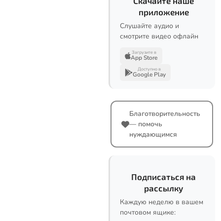
Скачайте наше
приложение
Слушайте аудио и
смотрите видео офлайн
Загрузите в
App Store
Доступно в
Google Play
Благотворительность
— помочь
нуждающимся
Подписаться на
рассылку
Каждую неделю в вашем
почтовом ящике: