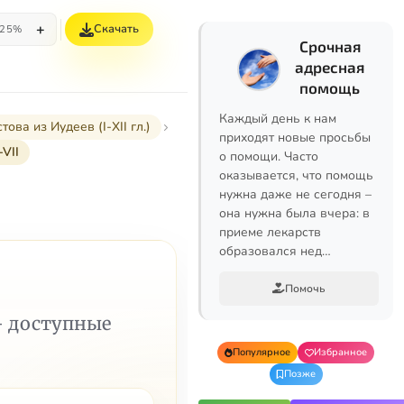
+
Скачать
25%
Срочная
адресная
помощь
Каждый день к нам
а из Иудеев (I-XII гл.)
приходят новые просьбы
VII
о помощи. Часто
оказывается, что помощь
нужна даже не сегодня –
она нужна была вчера: в
приеме лекарств
образовался нед…
Помочь
— доступные
Популярное
Избранное
Позже