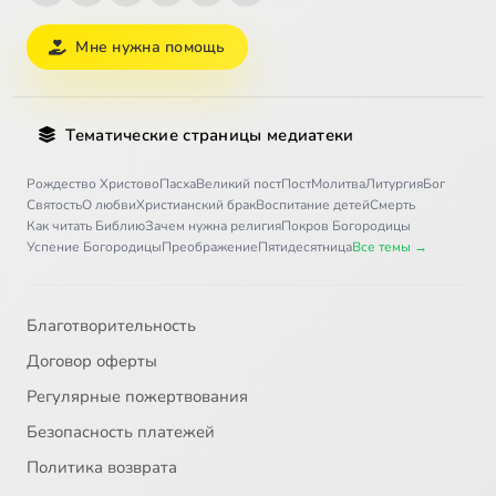
Мне нужна помощь
Тематические страницы медиатеки
Рождество Христово
Пасха
Великий пост
Пост
Молитва
Литургия
Бог
Святость
О любви
Христианский брак
Воспитание детей
Смерть
Как читать Библию
Зачем нужна религия
Покров Богородицы
Успение Богородицы
Преображение
Пятидесятница
Все темы →
Благотворительность
Договор оферты
Регулярные пожертвования
Безопасность платежей
Политика возврата