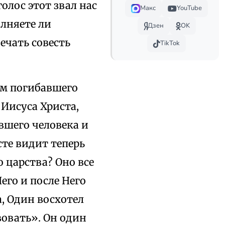
олос этот звал нас
Макс
YouTube
олняете ли
Дзен
OK
ечать совесть
TikTok
ем погибавшего
 Иисуса Христа,
вшего человека и
сте видит теперь
о царства? Оно все
его и после Него
а, Один восхотел
вовать». Он один