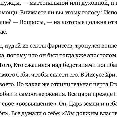
нужды, — материальной или духовной, и г
омощи. Внимаете ли вы этому голосу? Исп
аше? — Вопросы, — на которые должна отв
ас.
, иудей из секты фарисеев, тронулся вопл
а, потому что он был тогда уже апостолом
Того, Кто сжалился над бедствиями погиба
амого Себя, чтобы спасти его. В Иисусе Хри
воего. Но какая же отличительная черта Ег
бви и самоотвержения. Все цари прежде Н
 свое «возвышение». Он, Царь земли и неб
я». Все думали о себе: «Мы должны власт