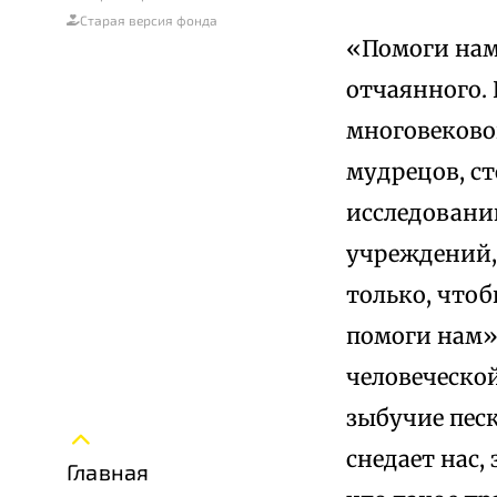
Старая версия фонда
«Помоги нам!
отчаянного.
многовеково
мудрецов, ст
исследовани
учреждений, 
только, чтоб
помоги нам».
человеческо
зыбучие пес
снедает нас,
Главная