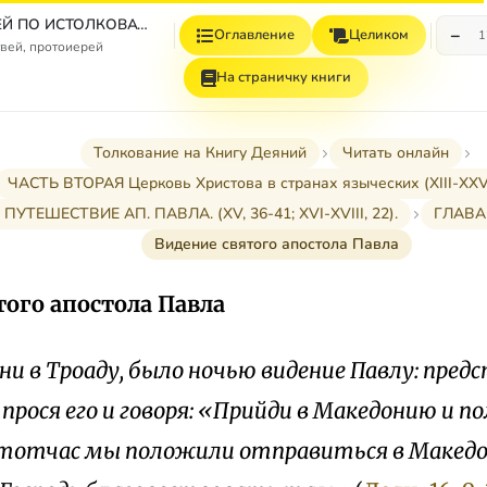
СБОРНИК СТАТЕЙ ПО ИСТОЛКОВАТЕЛЬНОМУ И НАЗИДАТЕЛЬНОМУ ЧТЕНИЮ ДЕЯНИЙ СВЯТЫХ АПОСТОЛОВ
−
Оглавление
Целиком
1
вей, протоиерей
На страничку книги
Толкование на Книгу Деяний
Читать онлайн
ЧАСТЬ ВТОРАЯ Церковь Христова в странах языческих (XIII-XXVII
 ПУТЕШЕСТВИЕ АП. ПАВЛА. (XV, 36-41; XVI-XVIII, 22).
ГЛАВА
Видение святого апостола Павла
того апостола Павла
ни в Троаду, было ночью видение Павлу: пред
прося его и говоря: «Прийди в Македонию и п
, тотчас мы положили отправиться в Македо