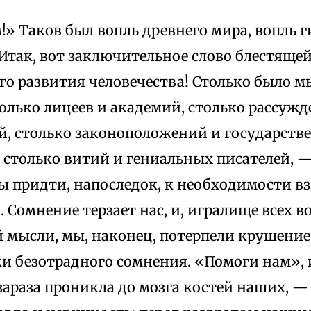
» Таков был вопль древнего мира, вопль 
 Итак, вот заключительное слово блестяще
го развития человечества! Столько было м
олько лицеев и академий, столько рассужд
й, столько законоположений и государств
столько витий и гениальных писателей, — 
ы придти, напоследок, к необходимости в
 Сомнение терзает нас, и, игралище всех 
й мысли, мы, наконец, потерпели крушени
ки безотрадного сомнения. «Помоги нам», 
 зараза проникла до мозга костей наших, —