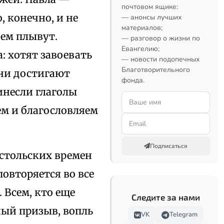
почтовом ящике:
, конечно, и не
— анонсы лучших
материалов;
чем плывут.
— разговор о жизни по
Евангелию;
: хотят завоевать
— новости подопечных
Благотворительного
они достигают
фонда.
инесли глаголы
ем и благословляем
Подписаться
остольских времен
повторяется во все
 Всем, кто еще
Следите за нами
ный призыв, вопль
VK
Telegram