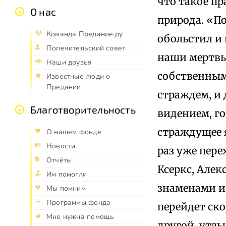
что такое пр
О нас
природа. «По
Команда Предание.ру
обольстил и 
Попечительский совет
наши мертвы
Наши друзья
собственным
Известные люди о
Предании
страждем, и 
Благотворительность
видением, го
страждущее я
О нашем фонде
Новости
раз уже пер
Отчёты
Ксеркс, Алек
Им помогли
знаменами и
Мы помним
Программы фонда
перейдет ско
Мне нужна помощь
другой, утл