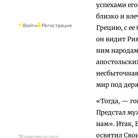
успехами его
близко и вле
Войти
Регистрация
Грецию, с е
он видит Ри
ним народам
апостольских
несбыточная
мир под держ
«Тогда, — го
Предстал муж
нам». Итак, 
освятил Сво
Старая версия сайта