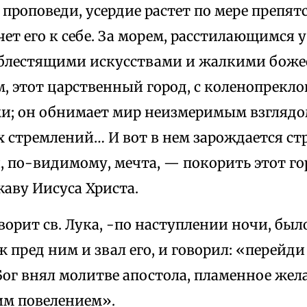
 проповеди, усердие растет по мере препят
чет его к себе. За морем, расстилающимся у
е блестящими искусствами и жалкими боже
м, этот царственный город, с коленопрекл
и; он обнимает мир неизмеримым взглядо
 стремлений… И вот в нем зарождается ст
, по-видимому, мечта, — покорить этот г
аву Иисуса Христа.
ворит св. Лука, -по наступлении ночи, был
 пред ним и звал его, и говорил: «перейди
Бог внял молитве апостола, пламенное жела
им повелением».