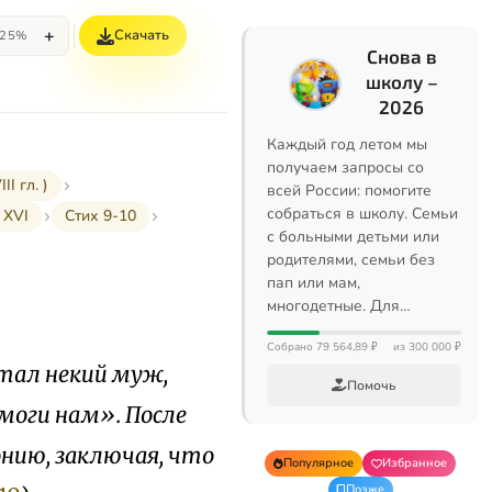
+
Скачать
25%
Снова в
школу –
2026
Каждый год летом мы
получаем запросы со
I гл. )
всей России: помогите
собраться в школу. Семьи
 XVI
Стих 9-10
с больными детьми или
родителями, семьи без
пап или мам,
многодетные. Для…
Собрано 79 564,89 ₽
из 300 000 ₽
стал некий муж,
Помочь
омоги нам». После
нию, заключая, что
Популярное
Избранное
Позже