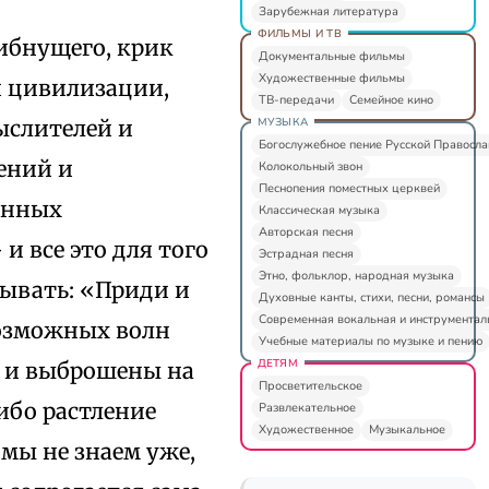
Зарубежная литература
ФИЛЬМЫ И ТВ
гибнущего, крик
Документальные фильмы
Художественные фильмы
й цивилизации,
ТВ-передачи
Семейное кино
МУЗЫКА
ыслителей и
Богослужебное пение Русской Правосл
ений и
Колокольный звон
Песнопения поместных церквей
енных
Классическая музыка
Авторская песня
и все это для того
Эстрадная песня
Этно, фольклор, народная музыка
зывать: «Приди и
Духовные канты, стихи, песни, романсы
Современная вокальная и инструментал
возможных волн
Учебные материалы по музыке и пению
ДЕТЯМ
е и выброшены на
Просветительское
ибо растление
Развлекательное
Художественное
Музыкальное
 мы не знаем уже,