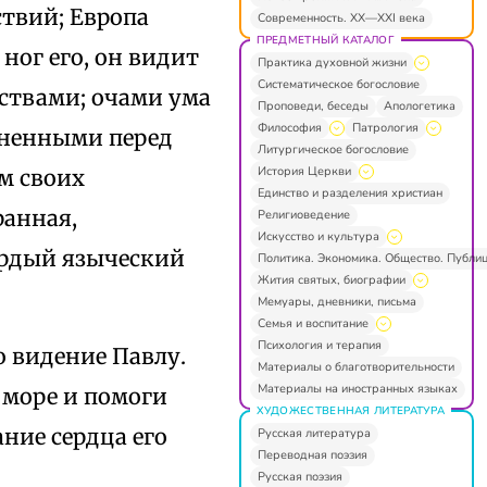
ствий; Европа
Современность. XX—XXI века
ПРЕДМЕТНЫЙ КАТАЛОГ
 ног его, он видит
Практика духовной жизни
Систематическое богословие
ствами; очами ума
Проповеди, беседы
Апологетика
Философия
Патрология
оненными перед
Литургическое богословие
История Церкви
м своих
Единство и разделения христиан
ранная,
Религиоведение
Искусство и культура
ордый языческий
Политика. Экономика. Общество. Публи
Жития святых, биографии
Мемуары, дневники, письма
Семья и воспитание
Психология и терапия
о видение Павлу.
Материалы о благотворительности
Материалы на иностранных языках
 море и помоги
ХУДОЖЕСТВЕННАЯ ЛИТЕРАТУРА
ние сердца его
Русская литература
Переводная поэзия
Русская поэзия