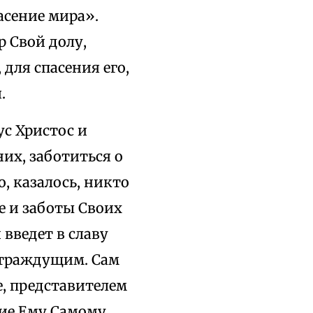
асение мира».
р Свой долу,
для спасения его,
.
с Христос и
их, заботиться о
, казалось, никто
е и заботы Своих
 введет в славу
страждущим. Сам
е, представителем
ие Ему Самому.