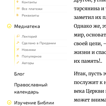
Контакты
тарсянина и 
Все платежи
Реквизиты
заметил их п
Однако же, э
Медиатека
мир, основат
Лекторий
своей цели,
Сделано в Предании
Новинки
жизни и спас
Популярное
их память!..
Авторы
Итак, пусть 
Блог
послужит к н
Православный
века Церкви 
календарь
может внима
Изучение Библии