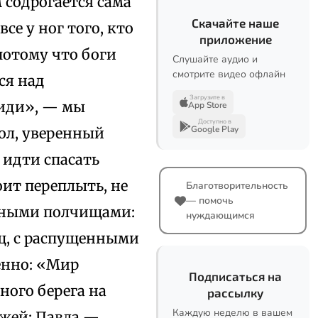
 содрогается сама
Скачайте наше
се у ног того, кто
приложение
потому что боги
Слушайте аудио и
смотрите видео офлайн
ся над
Загрузите в
иди», — мы
App Store
Доступно в
Google Play
тол, уверенный
 идти спасать
оит переплыть, не
Благотворительность
— помочь
енными полчищами:
нуждающимся
ищ, с распущенными
енно: «Мир
Подписаться на
дного берега на
рассылку
Каждую неделю в вашем
ужей: Павла —