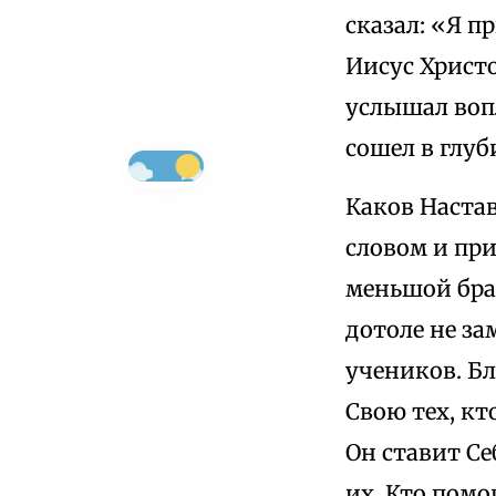
сказал: «Я п
Иисус Христо
услышал вопл
сошел в глу
Каков Наста
словом и пр
меньшой брат
дотоле не за
учеников. Бл
Свою тех, к
Он ставит Се
их. Кто помо