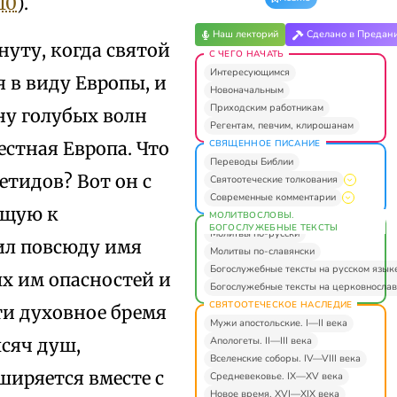
 10
).
Наш лекторий
Сделано в Предан
нуту, когда святой
С ЧЕГО НАЧАТЬ
Интересующимся
я в виду Европы, и
Новоначальным
Приходским работникам
ону голубых волн
Регентам, певчим, клирошанам
СВЯЩЕННОЕ ПИСАНИЕ
естная Европа. Что
Переводы Библии
етидов? Вот он с
Святоотеческие толкования
Современные комментарии
ащую к
МОЛИТВОСЛОВЫ.
БОГОСЛУЖЕБНЫЕ ТЕКСТЫ
Молитвы по-русски
ил повсюду имя
Молитвы по-славянски
Богослужебные тексты на русском язык
ых им опасностей и
Богослужебные тексты на церковнослав
СВЯТООТЕЧЕСКОЕ НАСЛЕДИЕ
ти духовное бремя
Мужи апостольские. I—II века
Апологеты. II—III века
сяч душ,
Вселенские соборы. IV—VIII века
ширяется вместе с
Средневековье. IX—XV века
Новое время. XVI—XIX века