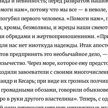
авда и невинность; перед развратом нашим
моги нам», потому что мы все — в неволе, в
погубил первого человека. «Помоги нам», 
, хромы, безмолвны, и жрецы наши смеют
и обрядами и жертвоприношениями. «Пр
для нас нет ниоткуда надежды. Итак апос
тов предпринять это необычайное дело, —
зычество. Через море, которое ему предст
еходили завоеватели с своими многочисл
сандр и Кесарь; при виде их грозных полч
 громадными обозами, говорили обыкнов
ро в руки другого властелина». Теперь, с о
ый челн переносит четырех неизвестных м