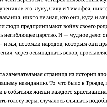
учеников его: Луку, Силу и Тимофея; никто
лавания, никто не знал, кто они, куда и за
ти люди предпринимают войну своего рода
ь негиблющее царство. И — чудное дело: 
 — и мы, потомки народов, которым они пр
ения, через осьмнадцать веков, прославля
эта замечательная страница из истории ап
ашему назиданию. То, что было в Троаде, 
и в событиях жизни каждого христианина.
ть голосу веры, случалось слышать подоб