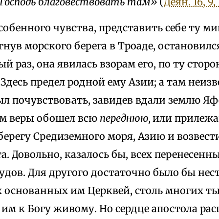
 Господь благовествовать там»
(
Деян. 16, 9,
особенного чувства, представить себе ту ми
гнув морского берега в Троаде, остановилс
вый раз, она явилась взорам его, по ту стор
 Здесь предел родной ему Азии; а там неизв
л почувствовать, завидев вдали землю Яф
м веры обошел всю
переднюю,
или прилеж
берегу Средиземного моря, Азию и возвест
а. Довольно, казалось бы, всех перенесенн
удов. Для другого достаточно было бы нес
х основанных им Церквей, столь многих ты
м к Богу живому. Но сердце апостола рас