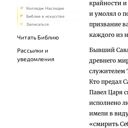
крайности и 
Колледж Наследие
и умолял о п
Библия в искусстве
призвание в
Записаться
каждого из н
Читать Библию
Бывший Савл
Рассылки и
уведомления
древнего мир
служителем 
Кто предал С
Павел Царя с
исполнено лю
имели в виду
«смирить Себ