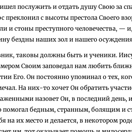
ришел послужить и отдать душу Свою за сп
с преклонил с высоты престола Своего взо
и и стоны преступного человечества, — и, 
бину бездны наших зол и нашего осуждения
вник, таковы должны быть и ученики. Иису
имером Своим заповедал нам любить ближн
ии Его. Он постоянно упоминал о тех, кого
мечал. На них-то хочет Он обратить участи
аженными назовет Он, в последний день, и
то помогал бедным, странным, болящим и 
бя на их место и делается, в некотором род
гает им, тот оказывает помощь и милосерд