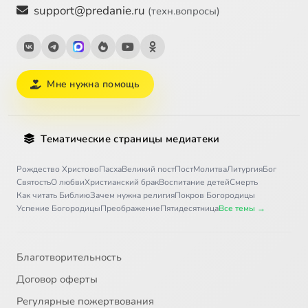
support@predanie.ru
(техн.вопросы)
Мне нужна помощь
Тематические страницы медиатеки
Рождество Христово
Пасха
Великий пост
Пост
Молитва
Литургия
Бог
Святость
О любви
Христианский брак
Воспитание детей
Смерть
Как читать Библию
Зачем нужна религия
Покров Богородицы
Успение Богородицы
Преображение
Пятидесятница
Все темы →
Благотворительность
Договор оферты
Регулярные пожертвования