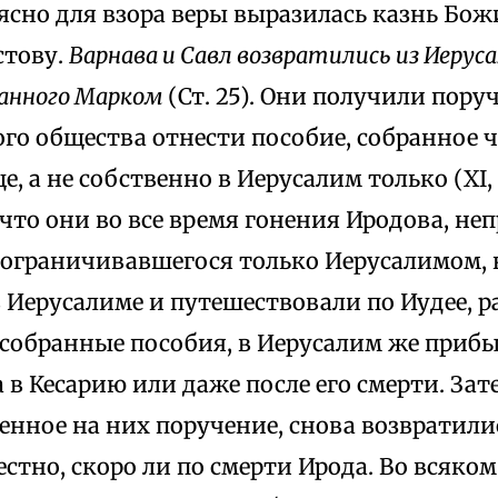
ясно для взора веры выразилась казнь Бож
стову.
Варнава и Савл возвратились из Иеруса
ванного Марком
(Ст. 25). Они получили пору
го общества отнести пособие, собранное ч
, а не собственно в Иерусалим только (XI, 
что они во все время гонения Иродова, не
и ограничивавшегося только Иерусалимом, 
 Иерусалиме и путешествовали по Иудее, р
 собранные пособия, в Иерусалим же прибы
 в Кесарию или даже после его смерти. Зат
енное на них поручение, снова возвратили
естно, скоро ли по смерти Ирода. Во всяком