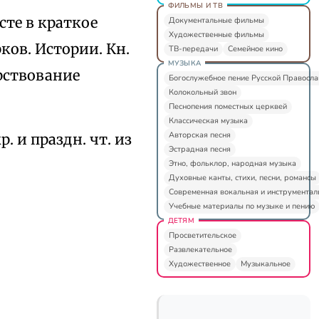
ФИЛЬМЫ И ТВ
сте в краткое
Документальные фильмы
Художественные фильмы
ков. Истории. Кн.
ТВ-передачи
Семейное кино
МУЗЫКА
царствование
Богослужебное пение Русской Правосл
Колокольный звон
Песнопения поместных церквей
Классическая музыка
Авторская песня
. и праздн. чт. из
Эстрадная песня
Этно, фольклор, народная музыка
Духовные канты, стихи, песни, романсы
Современная вокальная и инструментал
Учебные материалы по музыке и пению
ДЕТЯМ
Просветительское
Развлекательное
Художественное
Музыкальное