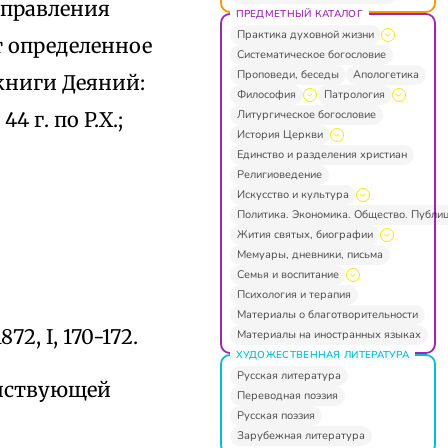
тправления
ПРЕДМЕТНЫЙ КАТАЛОГ
Практика духовной жизни
т определенное
Систематическое богословие
Проповеди, беседы
Апологетика
книги Деяний:
Философия
Патрология
Литургическое богословие
 г. по P.X.;
История Церкви
Единство и разделения христиан
Религиоведение
Искусство и культура
Политика. Экономика. Общество. Публи
Жития святых, биографии
Мемуары, дневники, письма
Семья и воспитание
Психология и терапия
Материалы о благотворительности
2, I, 170-172.
Материалы на иностранных языках
ХУДОЖЕСТВЕННАЯ ЛИТЕРАТУРА
Русская литература
енствующей
Переводная поэзия
Русская поэзия
Зарубежная литература