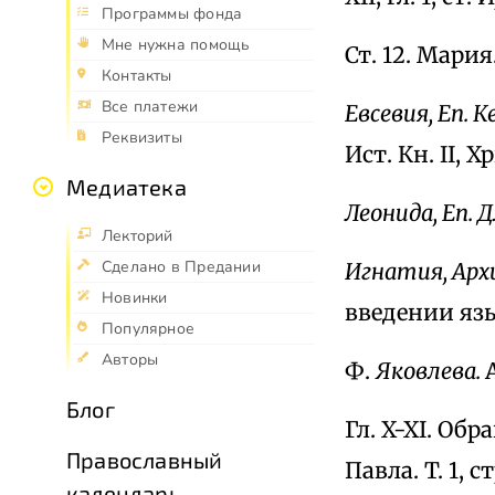
Программы фонда
Мне нужна помощь
Ст. 12. Мария.
Контакты
Все платежи
Евсевия, Еп. 
Реквизиты
Ист. Кн. II, Хр
Медиатека
Леонида, Еп.
Лекторий
Сделано в Предании
Игнатия, Арх
Новинки
введении язы
Популярное
Авторы
Ф.
Яковлева.
Блог
Гл. X-XI. Об
Православный
Павла. T. 1, ст
календарь