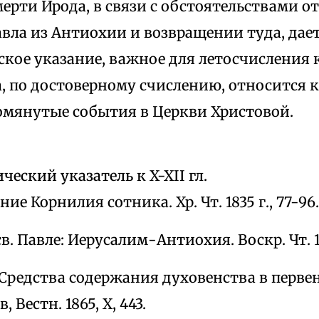
мерти Ирода, в связи с обстоятельствами о
вла из Антиохии и возвращении туда, дае
ское указание, важное для летосчисления 
, по достоверному счислению, относится к 44
помянутые события в Церкви Христовой.
еский указатель к X-XII гл.
ние Корнилия сотника. Хр. Чт. 1835 г., 77-96.
св. Павле: Иерусалим-Антиохия. Воскр. Чт. 187
Средства содержания духовенства в перв
, Вестн. 1865, X, 443.