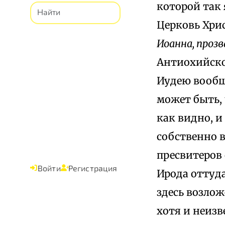
которой так 
Церковь Хри
Иоанна, проз
Антиохийско
Иудею вообще
может быть, 
как видно, 
собственно в
пресвитеров
Войти
Регистрация
Ирода оттуда
здесь возлож
хотя и неизв