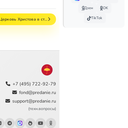
Дзен
OK
TikTok
ерковь Христова в ст…
+7 (495) 722-92-79
fond@predanie.ru
support@predanie.ru
(техн.вопросы)