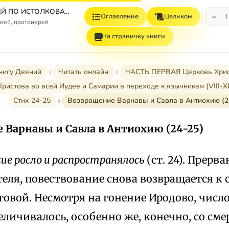
СБОРНИК СТАТЕЙ ПО ИСТОЛКОВАТЕЛЬНОМУ И НАЗИДАТЕЛЬНОМУ ЧТЕНИЮ ДЕЯНИЙ СВЯТЫХ АПОСТОЛОВ
−
Оглавление
Целиком
1
вей, протоиерей
На страничку книги
нигу Деяний
Читать онлайн
ЧАСТЬ ПЕРВАЯ Церковь Христов
 Христова во всей Иудее и Самарии в переходе к язычникам (VIII-XII
Стих 24-25
Возвращение Варнавы и Савла в Антиохию (2
 Варнавы и Савла в Антиохию (24-25)
ие росло и распространялось
(ст. 24). Прерв
еля, повествование снова возвращается к
товой. Несмотря на гонение Иродово, чис
еличивалось, особенно же, конечно, со сме