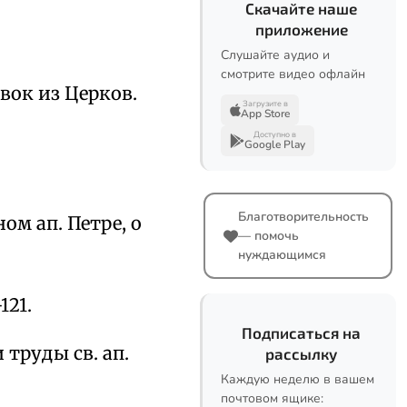
Скачайте наше
приложение
Слушайте аудио и
смотрите видео офлайн
вок из Церков.
Загрузите в
App Store
Доступно в
Google Play
Благотворительность
ом ап. Петре, о
— помочь
нуждающимся
121.
Подписаться на
 труды св. ап.
рассылку
Каждую неделю в вашем
почтовом ящике: