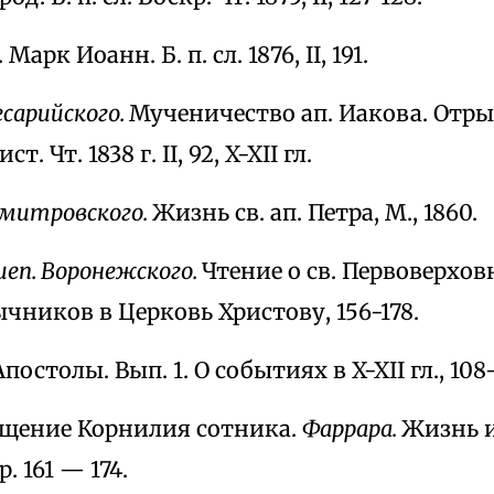
 Марк Иоанн. Б. п. сл. 1876, II, 191.
Кесарийского.
Мученичество ап. Иакова. Отры
ист. Чт. 1838 г. II, 92, X-XII гл.
 Дмитровского.
Жизнь св. ап. Петра, M., 1860.
иеп. Воронежского.
Чтение о св. Первоверховн
чников в Церковь Христову, 156-178.
Апостолы. Вып. 1. О событиях в X-XII гл., 108-
ращение Корнилия сотника.
Фаррара.
Жизнь и
р. 161 — 174.