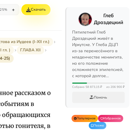
+
Скачать
25%
Глеб
Дроздецкий
Пятилетний Глеб
Дроздецкий живёт в
а из Иудеев (I-XII гл.)
Иркутске. У Глеба ДЦП
 гл. )
ГЛАВА XII
из-за перенесённого в
младенчестве менингита,
4-25)
но его положение
осложняется эпилепсией,
с которой долгое…
Собрано 58 873,15 ₽
из 206 900 ₽
анное рассказом о
Помочь
 событиям в
ло обращающихся
Популярное
Избранное
ртью гонителя, в
Позже