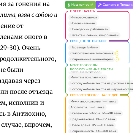
ия за гонения на
Наш лекторий
Сделано в Предан
С ЧЕГО НАЧАТЬ
лима, взяв с собою и
Интересующимся
Новоначальным
чение от
Приходским работникам
Регентам, певчим, клирошанам
ленами оного в
СВЯЩЕННОЕ ПИСАНИЕ
29-30). Очень
Переводы Библии
Святоотеческие толкования
продолжительного,
Современные комментарии
МОЛИТВОСЛОВЫ.
не были
БОГОСЛУЖЕБНЫЕ ТЕКСТЫ
Молитвы по-русски
Молитвы по-славянски
аздавая через
Богослужебные тексты на русском язык
Богослужебные тексты на церковнослав
ли после отъезда
СВЯТООТЕЧЕСКОЕ НАСЛЕДИЕ
ем, исполнив и
Мужи апостольские. I—II века
Апологеты. II—III века
сь в Антиохию,
Вселенские соборы. IV—VIII века
Средневековье. IX—XV века
 случае, впрочем,
Новое время. XVI—XIX века
Современность. XX—XXI века