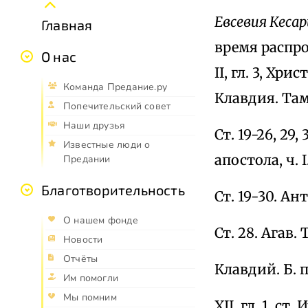
Евсевия Кесар
Главная
время распро
О нас
II, гл. 3, Хри
Команда Предание.ру
Клавдия. Там 
Попечительский совет
Наши друзья
Ст. 19-26, 29, 
Известные люди о
апостола, ч. I.
Предании
Благотворительность
Ст. 19-30. Ант
О нашем фонде
Ст. 28. Агав. 
Новости
Отчёты
Клавдий. Б. п.
Им помогли
Мы помним
XII, гл. 1, ст.