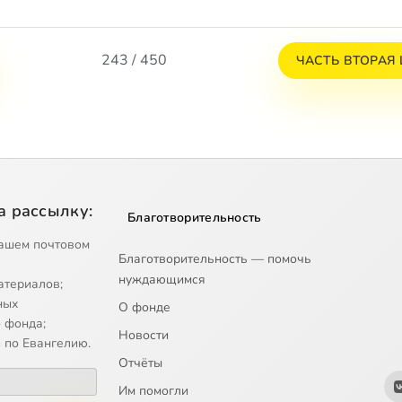
243 / 450
ЧАСТЬ ВТОРАЯ Ц
а рассылку:
Благотворительность
ашем почтовом
Благотворительность — помочь
нуждающимся
атериалов;
ных
О фонде
 фонда;
Новости
 по Евангелию.
Отчёты
Им помогли