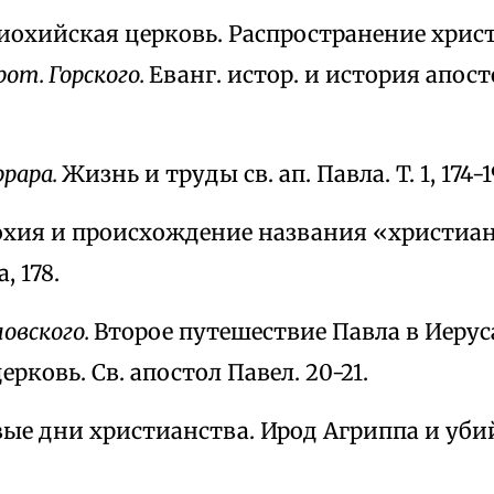
нтиохийская церковь. Распространение хрис
рот. Горского.
Еванг. истор. и история апос
рара.
Жизнь и труды св. ап. Павла. T. 1, 174-1
хия и происхождение названия «христиан
, 178.
овского.
Второе путешествие Павла в Иерус
ковь. Св. апостол Павел. 20-21.
ые дни христианства. Ирод Агриппа и убий