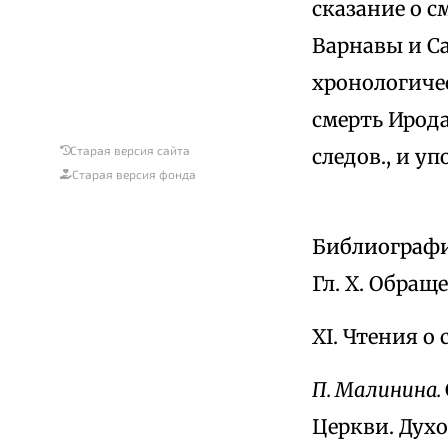
сказание о с
Варнавы и Са
хронологиче
смерть Ирода
Старая версия сайта
следов., и у
Старая версия фонда
Библиографич
Гл. X. Обраще
XI. Чтения о 
П. Малинина.
Церкви. Духов