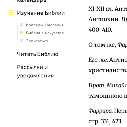
XI-XII гл. А
Изучение Библии
Антиохии.
П
Колледж Наследие
400-410.
Библия в искусстве
Записаться
О том же,
Фар
Читать Библию
Его же.
Антио
Рассылки и
христианства
уведомления
Прот. Михайл
тамошнюю цер
Фаррара.
Перв
стр. 331, 423.