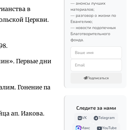
— анонсы лучших
тианства в
материалов;
— разговор о жизни по
тольской Церкви.
Евангелию;
— новости подопечных
Благотворительного
фонда.
98.
ин». Первые дни
Подписаться
алим. Гонение па
Следите за нами
ца ап. Иакова.
VK
Telegram
Макс
YouTube