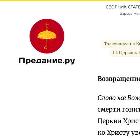
Барсов Мат
Толкование на К
III. Церковь
Предание.ру
Возвращение
Слово же Бож
смерти гонит
Церкви Хрис
ко Христу ув