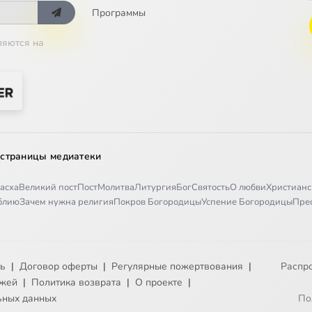
Программы
ляются на
 страницы медиатеки
асха
Великий пост
Пост
Молитва
Литургия
Бог
Святость
О любви
Христианс
иблию
Зачем нужна религия
Покров Богородицы
Успение Богородицы
Пре
ть
|
Договор оферты
|
Регулярные пожертвования
|
Распр
ежей
|
Политика возврата
|
О проекте
|
ьных данных
По