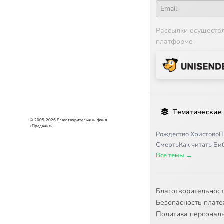
Рассылки осуществ
платформе
Тематические
© 2005-2026 Благотворительный фонд
«Предание»
Рождество Христово
П
Смерть
Как читать Б
Все темы →
Благотворительнос
Безопасность плат
Политика персонал