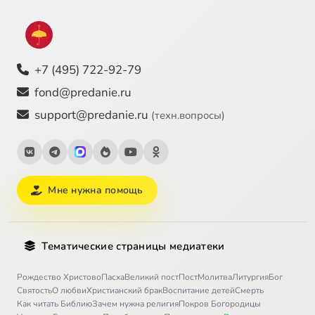
+7 (495) 722-92-79
fond@predanie.ru
support@predanie.ru
(техн.вопросы)
Мне нужна помощь
Тематические страницы медиатеки
Рождество Христово
Пасха
Великий пост
Пост
Молитва
Литургия
Бог
Святость
О любви
Христианский брак
Воспитание детей
Смерть
Как читать Библию
Зачем нужна религия
Покров Богородицы