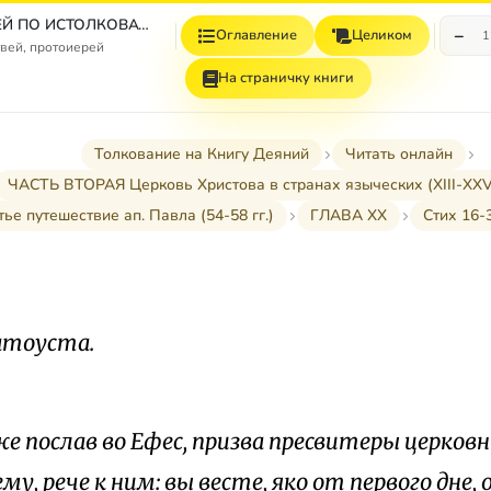
СБОРНИК СТАТЕЙ ПО ИСТОЛКОВАТЕЛЬНОМУ И НАЗИДАТЕЛЬНОМУ ЧТЕНИЮ ДЕЯНИЙ СВЯТЫХ АПОСТОЛОВ
−
Оглавление
Целиком
1
вей, протоиерей
На страничку книги
Толкование на Книгу Деяний
Читать онлайн
ЧАСТЬ ВТОРАЯ Церковь Христова в странах языческих (XIII-XXVII
ретье путешествие ап. Павла (54-58 гг.)
ГЛАВА XX
Стих 16-
латоуста.
 послав во Ефес, призва пресвитеры церковн
му, рече к ним: вы весте, яко от первого дне