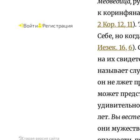
медведица,
р
к коринфяна
2 Кор. 12, 11
).
Войти
Регистрация
Себе, но ког
Иезек. 16, 6
).
на их свидет
называет слу
он не лжет п
может предс
удивительно,
лет.
Вы вест
они мужеств
опасности, п
Старая версия сайта