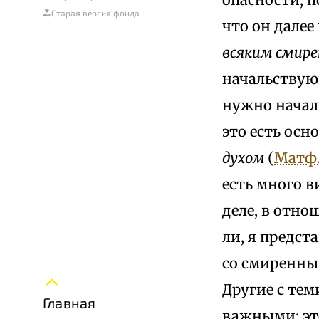
Старая версия фонда
что он далее
всяким смир
начальствую
нужно начал
это есть осн
духом
(
Матф. 
есть много 
деле, в отн
ли, я предс
со смиренны
Другие с тем
Главная
важными: эт