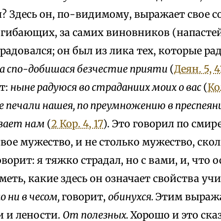
 Здесь он, по-видимому, выражает свое с
огибающих, за самих виновников (напастей
радовался; он был из лика тех, которые ра
са спо-добишася безчестие прияти
(
Деян. 5, 4
т:
ныне радуюся во страданиих моих о вас
(
Кол
ое печали нашея, по преумножению в преспея
ывает нам
(
2 Кор. 4, 17
). Это говорил по смир
вое мужество, и не столько мужество, скол
оворит: я тяжко страдал, но с вами, и, что 
аметь, какие здесь он означает свойства уч
о ни в чесом,
говорит,
обинухся.
Этим выража
и и лености.
От полезных.
Хорошо и это ска