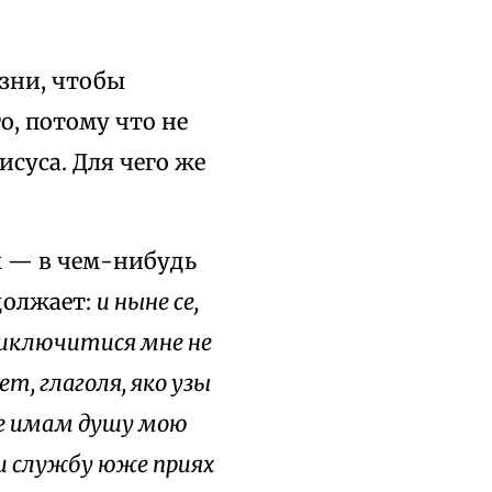
зни, чтобы
о, потому что не
исуса. Для чего же
м — в чем-нибудь
должает:
и ныне ce,
приключитися мне не
т, глаголя, яко узы
же имам душу мою
 и службу юже приях