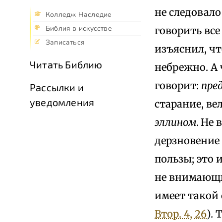
не следовало
Колледж Наследие
Библия в искусстве
говорить все
Записаться
изъяснил, чт
Читать Библию
небрежно. А 
говорит:
пре
Рассылки и
уведомления
старание, ве
эллином.
Не 
дерзновение 
пользы; это 
не внимающи
имеет такой
Втор. 4, 26
). 