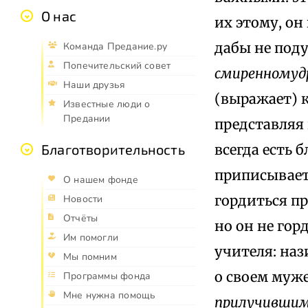
О нас
их этому, он
дабы не поду
Команда Предание.ру
Попечительский совет
смиренномуд
Наши друзья
(выражает) 
Известные люди о
Предании
представляя
всегда есть 
Благотворительность
приписывает
О нашем фонде
гордиться пр
Новости
Отчёты
но он не гор
Им помогли
учителя: на
Мы помним
о своем муже
Программы фонда
Мне нужна помощь
прилучившими