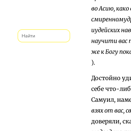
во Асию, како
смиренномудр
иудейских нав
научити вас 
же к Богу пок
).
Достойно уди
себе что-либ
Самуил, наме
взях от вас, 
доверяли, ск