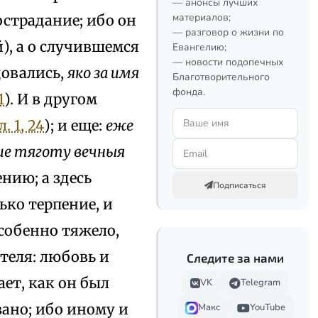
— анонсы лучших
материалов;
острадание; ибо он
— разговор о жизни по
), а о случившемся
Евангелию;
— новости подопечных
довались,
яко за имя
Благотворительного
фонда.
1
). И в другом
. 1, 24
); и еще:
еже
ние тяготу вечныя
ению; а здесь
Подписаться
ько терпение, и
особенно тяжело,
ителя: любовь и
Следите за нами
ет, как он был
VK
Telegram
зано; ибо иному и
Макс
YouTube