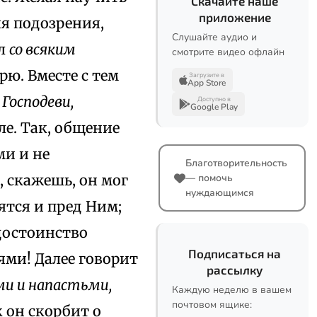
Скачайте наше
приложение
ия подозрения,
Слушайте аудио и
ил
со всяким
смотрите видео офлайн
рю. Вместе с тем
Загрузите в
App Store
Господеви,
Доступно в
Google Play
е. Так, общение
ми и не
Благотворительность
 скажешь, он мог
— помочь
нуждающимся
ятся и пред Ним;
 достоинство
Подписаться на
ями! Далее говорит
рассылку
ми и напастьми,
Каждую неделю в вашем
почтовом ящике:
 он скорбит о