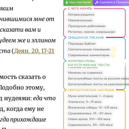
Наш лекторий
Сделано в Предан
сяким
С ЧЕГО НАЧАТЬ
Интересующимся
учившимися мне от
Новоначальным
Приходским работникам
 сказати вам и
Регентам, певчим, клирошанам
СВЯЩЕННОЕ ПИСАНИЕ
удеем же и эллином
Переводы Библии
Святоотеческие толкования
иста
(
Деян. 20, 17-21
Современные комментарии
МОЛИТВОСЛОВЫ.
БОГОСЛУЖЕБНЫЕ ТЕКСТЫ
Молитвы по-русски
Молитвы по-славянски
мость сказать о
Богослужебные тексты на русском язык
Богослужебные тексты на церковнослав
 Подобно этому,
СВЯТООТЕЧЕСКОЕ НАСЛЕДИЕ
Мужи апостольские. I—II века
ед иудеями:
еда что
Апологеты. II—III века
ид, когда ему не
Вселенские соборы. IV—VIII века
Средневековье. IX—XV века
егда прихождаше
Новое время. XVI—XIX века
Современность. XX—XXI века