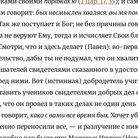
уками своими
поражах ю
(
1 Цар. 17, 35
); и са
м говорит:
бых несмыслен хваляся: вы мя п
 Так же поступает и Бог; не без причины г
да не веруют Ему, тогда и исчисляет Свои б
 Смотри, что и здесь делает (Павел): во-пер
ельство, дабы ты не подумал, что он хвалит
шателей свидетелями сказанного в удостов
ред ними. Вот (истинная) добродетель учит
тавить учеников свидетелями добрых дел с
 что он провел в таких делах не один день 
е
говорит,
како с вами все время бых.
Хочет у
енно переносили все, — и разлучение с ни
одобно как было при Моисее и Иисусе (Нав