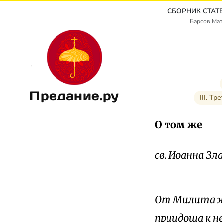
Барсов Мат
Предание.ру
III. Т
О том же
cв. Иоанна З
От Милита же
приидоша к не