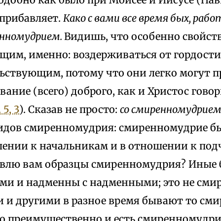
 прибавляет.
Како с вами все время бых, рабо
енномудрием.
Видишь, что особенно свойст
щим, именно: воздерживаться от гордости:
ьствующим, потому что они легко могут пр
ование (всего) доброго, как и Христос гово
5, 3
). Сказав не просто:
со смиренномудрием
видов смиренномудрия: смиренномудрие быв
ошении к начальникам и в отношении к по
тавлю вам образцы смиренномудрия? Ины
ми и надменны с надменными; это не сми
и и другими в разное время бывают то см
о преимущественно и есть смиренномудри