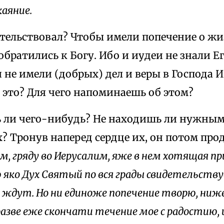
каяние.
етельствовал? Чтобы имели попечение о жи
обратились к Богу. Ибо и иудеи не знали Ег
 не имели (добрых) дел и веры в Господа И
 это? Для чего напоминаешь об этом?
ь ли чего-нибудь? Не находишь ли нужны
? Тронув наперед сердце их, он потом про
хом, гряду во Иерусалим, яже в нем хотящая 
 яко Дух Святый по вся грады свидетельствуе
и ждут. Но ни единоже попечение творю, ни
 разве еже скончати течение мое с радостию,