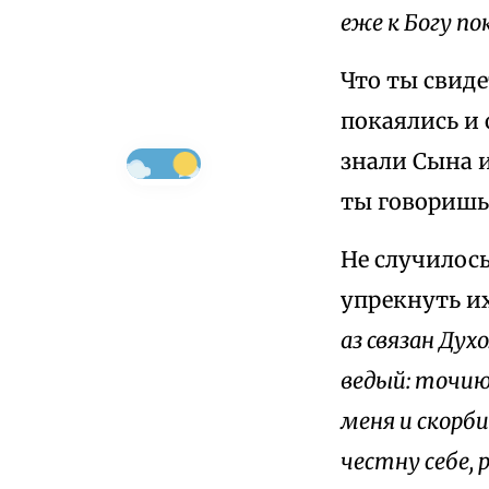
еже к Богу по
Что ты свид
покаялись и 
знали Сына и
ты говоришь
Не случилос
упрекнуть их
аз связан Ду
ведый: точию
меня и скорб
честну себе,