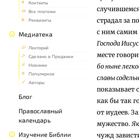
Контакты
случившемся?
Все платежи
страдал за п
Реквизиты
с ним самим 
Медиатека
Господа Иису
Лекторий
месте говори
Сделано в Предании
бо ныне легк
Новинки
Популярное
славы содел
Авторы
показывает с
Блог
как бы так г
Православный
от иудеев. З
календарь
мужество.
Як
Изучение Библии
чужд завист