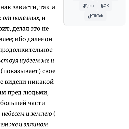
Дзен
OK
нак зависти, так и
TikTok
:
от полезных,
и
рит, делал это не
лее; ибо далее он
 продолжительное
ствуя иудеем же и
 (показывает) свое
не видели никакой
рим пред людьми,
 большей части
,
небесем и землею
(
еем же и эллином