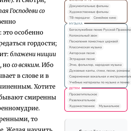
Документальные фильмы
тая Господеви со
Художественные фильмы
ТВ-передачи
Семейное кино
венно
МУЗЫКА
Богослужебное пение Русской Правосл
 это особенно
Колокольный звон
Песнопения поместных церквей
едаться гордости;
Классическая музыка
рит:
блажени нищии
Авторская песня
Эстрадная песня
,
но
со всяким.
Ибо
Этно, фольклор, народная музыка
Духовные канты, стихи, песни, романсы
ает в слове и в
Современная вокальная и инструментал
Учебные материалы по музыке и пению
дчиненным. Хотите
ДЕТЯМ
Просветительское
е бывают смиренны
Развлекательное
Художественное
Музыкальное
ренномудрие.
иренными, то
е. Желая научить