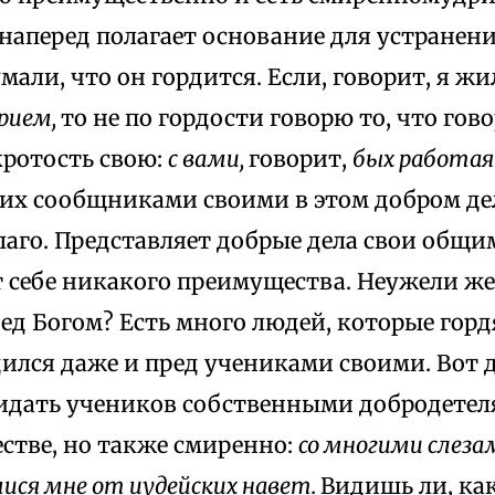
 наперед полагает основание для устранен
мали, что он гордится. Если, говорит, я ж
рием,
то не по гордости говорю то, что гово
кротость свою:
с вами,
говорит,
бых работая 
 их сообщниками своими в этом добром дел
благо. Представляет добрые дела свои общи
 себе никакого преимущества. Неужели же,
ед Богом? Есть много людей, которые горд
дился даже и пред учениками своими. Вот
зидать учеников собственными добродетел
стве, но также смиренно:
со многими слеза
ся мне от иудейских навет.
Видишь ли, как