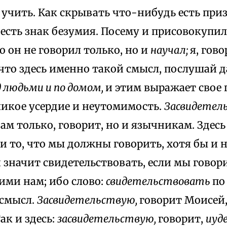
 учить. Как скрывать что-нибудь есть приз
 есть знак безумия. Посему и присовокупил
о он не говорил только, но и
научал;
я, гово
что здесь именно такой смысл, послушай да
д людьми и по домом,
и этим выражает свое
ликое усердие и неутомимость.
Засвидетель
вам только, говорит, но и язычникам. Здесь
и то, что мы должны говорить, хотя бы и 
и значит свидетельствовать, если мы гово
ми нам; ибо слово:
свидетельствовать
по
 смысл.
Засвидетельствую,
говорит Моисей
Так и здесь:
засвидетельствую,
говорит,
иуд