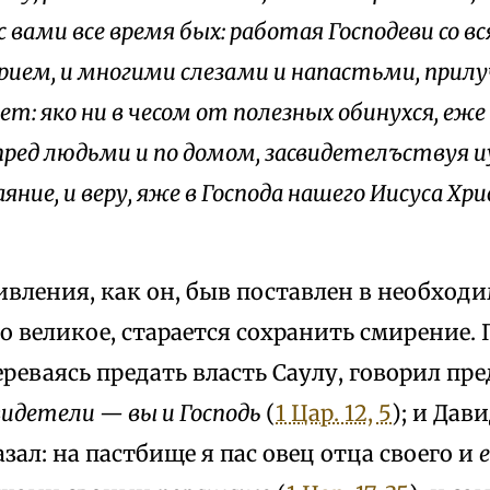
 с вами все время бых: работая Господеви со в
ием, и многими слезами и напастьми, прил
ет: яко ни в чесом от полезных обинухся, еже
пред людьми и по домом, засвидетелъствуя и
аяние, и веру, яже в Господа нашего Иисуса Хр
вления, как он, быв поставлен в необходи
о великое, старается сохранить смирение.
реваясь предать власть Саулу, говорил пр
свидетели — вы и Господь
(
1 Цар. 12, 5
); и Дав
азал: на пастбище я пас овец отца своего и