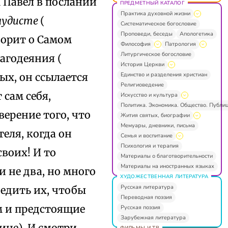
м Павел в послании
ПРЕДМЕТНЫЙ КАТАЛОГ
Практика духовной жизни
онудисте
(
Систематическое богословие
Проповеди, беседы
Апологетика
оворит о Самом
Философия
Патрология
Литургическое богословие
лагодеяния (
История Церкви
Единство и разделения христиан
вых, он ссылается
Религиоведение
 сам себя,
Искусство и культура
Политика. Экономика. Общество. Публи
ерение того, что
Жития святых, биографии
Мемуары, дневники, письма
еля, когда он
Семья и воспитание
Психология и терапия
воих! И то
Материалы о благотворительности
Материалы на иностранных языках
и не два, но много
ХУДОЖЕСТВЕННАЯ ЛИТЕРАТУРА
Русская литература
бедить их, чтобы
Переводная поэзия
м и предстоящие
Русская поэзия
Зарубежная литература
ине). И смотри,
ФИЛЬМЫ И ТВ