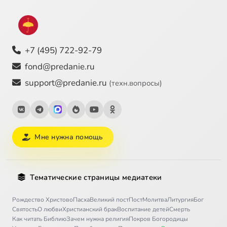
+7 (495) 722-92-79
fond@predanie.ru
support@predanie.ru
(техн.вопросы)
Мне нужна помощь
Тематические страницы медиатеки
Рождество Христово
Пасха
Великий пост
Пост
Молитва
Литургия
Бог
Святость
О любви
Христианский брак
Воспитание детей
Смерть
Как читать Библию
Зачем нужна религия
Покров Богородицы