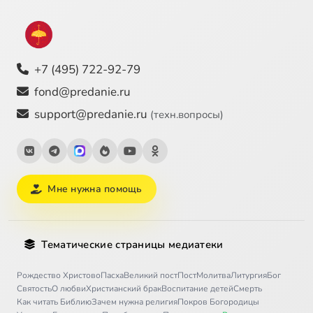
+7 (495) 722-92-79
fond@predanie.ru
support@predanie.ru
(техн.вопросы)
Мне нужна помощь
Тематические страницы медиатеки
Рождество Христово
Пасха
Великий пост
Пост
Молитва
Литургия
Бог
Святость
О любви
Христианский брак
Воспитание детей
Смерть
Как читать Библию
Зачем нужна религия
Покров Богородицы