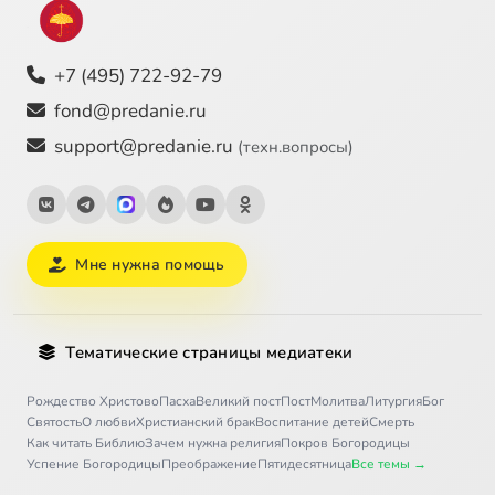
+7 (495) 722-92-79
fond@predanie.ru
support@predanie.ru
(техн.вопросы)
Мне нужна помощь
Тематические страницы медиатеки
Рождество Христово
Пасха
Великий пост
Пост
Молитва
Литургия
Бог
Святость
О любви
Христианский брак
Воспитание детей
Смерть
Как читать Библию
Зачем нужна религия
Покров Богородицы
Успение Богородицы
Преображение
Пятидесятница
Все темы →