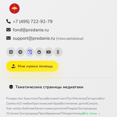
+7 (495) 722-92-79
fond@predanie.ru
support@predanie.ru
(техн.вопросы)
Мне нужна помощь
Тематические страницы медиатеки
Рождество Христово
Пасха
Великий пост
Пост
Молитва
Литургия
Бог
Святость
О любви
Христианский брак
Воспитание детей
Смерть
Как читать Библию
Зачем нужна религия
Покров Богородицы
Успение Богородицы
Преображение
Пятидесятница
Все темы →