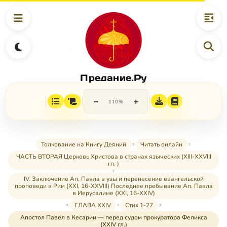
Предание.Ру
−
+
110%
Толкование на Книгу Деяний
Читать онлайн
ЧАСТЬ ВТОРАЯ Церковь Христова в странах языческих (XIII-XXVIII
гл. )
IV. Заключение Ап. Павла в узы и перенесение евангельской
проповеди в Рим (XXI, 16-XXVIII) Последнее пребывание Ап. Павла
в Иерусалиме (XXI, 16-XXIV)
ГЛАВА XXIV
Стих 1-27
Апостол Павел в Кесарии — перед судом прокуратора Феликса
(XXIV гл.)