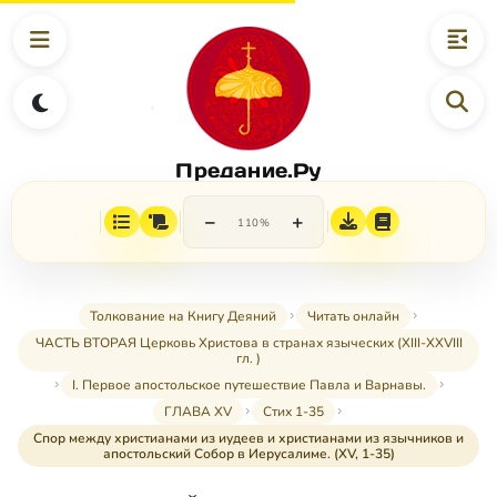
Предание.Ру
−
+
110%
Толкование на Книгу Деяний
Читать онлайн
ЧАСТЬ ВТОРАЯ Церковь Христова в странах языческих (XIII-XXVIII
гл. )
I. Первое апостольское путешествие Павла и Варнавы.
ГЛАВА XV
Стих 1-35
Спор между христианами из иудеев и христианами из язычников и
апостольский Собор в Иерусалиме. (XV, 1-35)